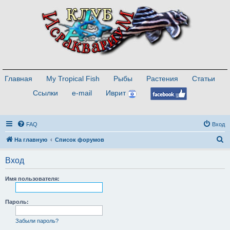
Главная
My Tropical Fish
Рыбы
Растения
Статьи
Ссылки
e-mail
Иврит
FAQ
Вход
П
На главную
Список форумов
о
Вход
и
с
Имя пользователя:
к
Пароль:
Забыли пароль?