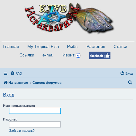
Главная
My Tropical Fish
Рыбы
Растения
Статьи
Ссылки
e-mail
Иврит
FAQ
Вход
П
На главную
Список форумов
о
Вход
и
с
Имя пользователя:
к
Пароль:
Забыли пароль?