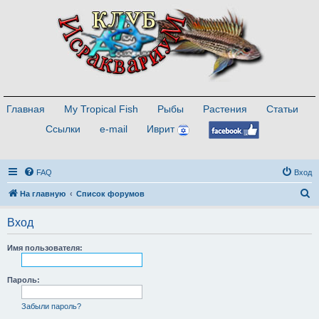
Главная
My Tropical Fish
Рыбы
Растения
Статьи
Ссылки
e-mail
Иврит
FAQ
Вход
П
На главную
Список форумов
о
Вход
и
с
Имя пользователя:
к
Пароль:
Забыли пароль?