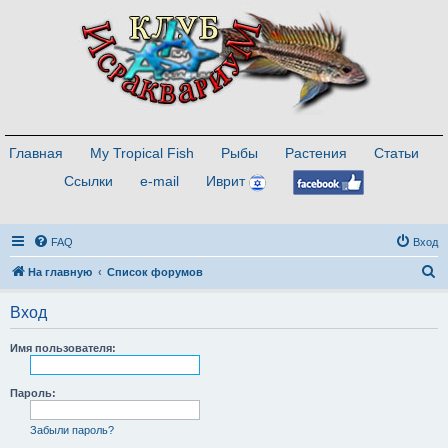
Главная
My Tropical Fish
Рыбы
Растения
Статьи
Ссылки
e-mail
Иврит
FAQ
Вход
П
На главную
Список форумов
о
Вход
и
с
Имя пользователя:
к
Пароль:
Забыли пароль?