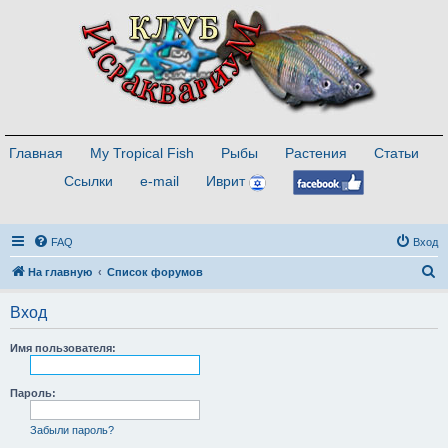
Главная
My Tropical Fish
Рыбы
Растения
Статьи
Ссылки
e-mail
Иврит
FAQ
Вход
П
На главную
Список форумов
о
Вход
и
с
Имя пользователя:
к
Пароль:
Забыли пароль?