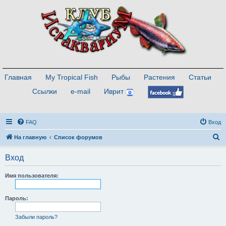
Главная
My Tropical Fish
Рыбы
Растения
Статьи
Ссылки
e-mail
Иврит
FAQ
Вход
П
На главную
Список форумов
о
Вход
и
с
Имя пользователя:
к
Пароль:
Забыли пароль?