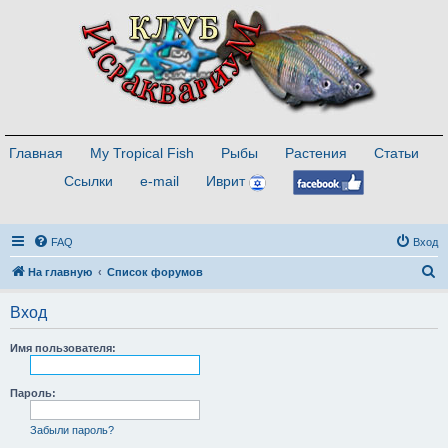
Главная
My Tropical Fish
Рыбы
Растения
Статьи
Ссылки
e-mail
Иврит
FAQ
Вход
П
На главную
Список форумов
о
Вход
и
с
Имя пользователя:
к
Пароль:
Забыли пароль?