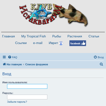
Главная
My Tropical Fish
Рыбы
Растения
Статьи
Ссылки
e-mail
Иврит
FAQ
Вход
П
На главную
Список форумов
о
Вход
и
с
Имя пользователя:
к
Пароль:
Забыли пароль?