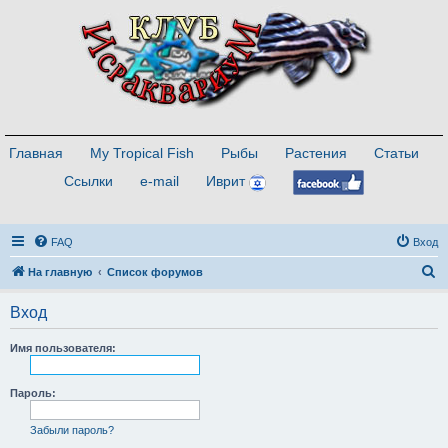
Главная
My Tropical Fish
Рыбы
Растения
Статьи
Ссылки
e-mail
Иврит
FAQ
Вход
П
На главную
Список форумов
о
Вход
и
с
Имя пользователя:
к
Пароль:
Забыли пароль?