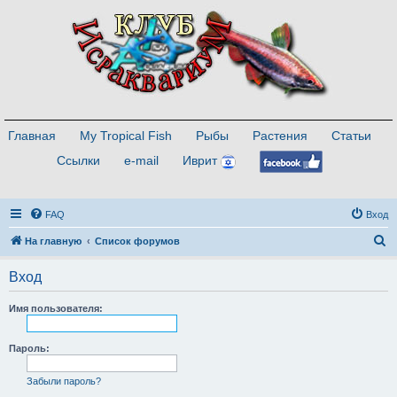
Главная
My Tropical Fish
Рыбы
Растения
Статьи
Ссылки
e-mail
Иврит
FAQ
Вход
П
На главную
Список форумов
о
Вход
и
с
Имя пользователя:
к
Пароль:
Забыли пароль?