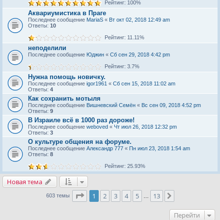
Рейтинг: 100%
Аквариумистика в Праге
Последнее сообщение
MariaS
«
Вт окт 02, 2018 12:49 am
Ответы:
10
Рейтинг: 11.11%
неподелили
Последнее сообщение
Юджин
«
Сб сен 29, 2018 4:42 pm
Рейтинг: 3.7%
Нужна помощь новичку.
Последнее сообщение
igor1961
«
Сб сен 15, 2018 11:02 am
Ответы:
4
Как сохранить мотыля
Последнее сообщение
Вишневский Семён
«
Вс сен 09, 2018 4:52 pm
Ответы:
9
В Израиле всё в 1000 раз дороже!
Последнее сообщение
weboved
«
Чт июл 26, 2018 12:32 pm
Ответы:
3
О культуре общения на форуме.
Последнее сообщение
Александр 777
«
Пн июл 23, 2018 1:54 am
Ответы:
8
Рейтинг: 25.93%
Новая тема
Страница
1
из
13
1
2
3
4
5
13
След.
603 темы
…
Перейти