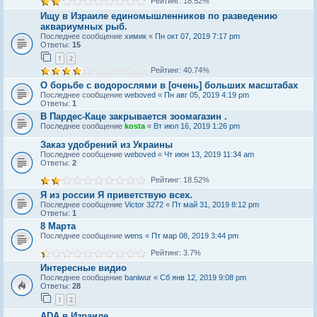
Рейтинг: 18.52%
Ищу в Израиле единомышленников по разведению
аквариумных рыб.
Последнее сообщение
химик
«
Пн окт 07, 2019 7:17 pm
Ответы:
15
1
2
Рейтинг: 40.74%
О борьбе с водорослями в [очень] больших масштабах
Последнее сообщение
weboved
«
Пн авг 05, 2019 4:19 pm
Ответы:
1
В Пардес-Каце закрывается зоомагазин .
Последнее сообщение
kosta
«
Вт июл 16, 2019 1:26 pm
Заказ удобрений из Украины
Последнее сообщение
weboved
«
Чт июн 13, 2019 11:34 am
Ответы:
2
Рейтинг: 18.52%
Я из россии Я приветствую всех.
Последнее сообщение
Victor 3272
«
Пт май 31, 2019 8:12 pm
Ответы:
1
8 Марта
Последнее сообщение
wens
«
Пт мар 08, 2019 3:44 pm
Рейтинг: 3.7%
Интересные видио
Последнее сообщение
baniwur
«
Сб янв 12, 2019 9:08 pm
Ответы:
28
1
2
ADA в Израиле