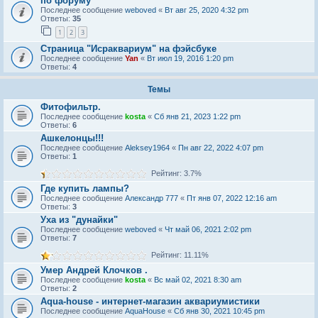
по форуму
Последнее сообщение
weboved
«
Вт авг 25, 2020 4:32 pm
Ответы:
35
1
2
3
Страница "Исраквариум" на фэйсбуке
Последнее сообщение
Yan
«
Вт июл 19, 2016 1:20 pm
Ответы:
4
Темы
Фитофильтр.
Последнее сообщение
kosta
«
Сб янв 21, 2023 1:22 pm
Ответы:
6
Ашкелонцы!!!
Последнее сообщение
Aleksey1964
«
Пн авг 22, 2022 4:07 pm
Ответы:
1
Рейтинг: 3.7%
Где купить лампы?
Последнее сообщение
Александр 777
«
Пт янв 07, 2022 12:16 am
Ответы:
3
Уха из "дунайки"
Последнее сообщение
weboved
«
Чт май 06, 2021 2:02 pm
Ответы:
7
Рейтинг: 11.11%
Умер Андрей Клочков .
Последнее сообщение
kosta
«
Вс май 02, 2021 8:30 am
Ответы:
2
Aqua-house - интернет-магазин аквариумистики
Последнее сообщение
AquaHouse
«
Сб янв 30, 2021 10:45 pm