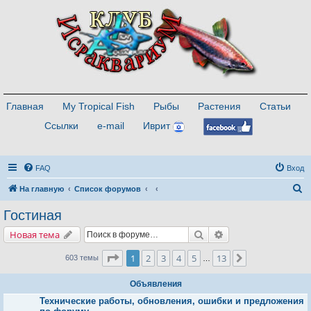
Главная
My Tropical Fish
Рыбы
Растения
Статьи
Ссылки
e-mail
Иврит
FAQ
Вход
П
На главную
Список форумов
о
Гостиная
и
Поиск
Расширенный поис
Новая тема
с
к
Страница
1
из
13
1
2
3
4
5
13
След.
603 темы
…
Объявления
Технические работы, обновления, ошибки и предложения