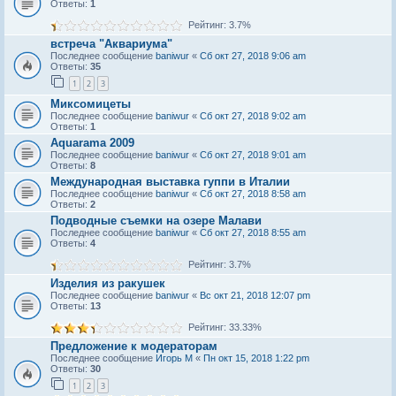
Ответы:
1
Рейтинг: 3.7%
встреча "Аквариума"
Последнее сообщение
baniwur
«
Сб окт 27, 2018 9:06 am
Ответы:
35
1
2
3
Миксомицеты
Последнее сообщение
baniwur
«
Сб окт 27, 2018 9:02 am
Ответы:
1
Aquarama 2009
Последнее сообщение
baniwur
«
Сб окт 27, 2018 9:01 am
Ответы:
8
Международная выставка гуппи в Италии
Последнее сообщение
baniwur
«
Сб окт 27, 2018 8:58 am
Ответы:
2
Подводные съемки на озере Малави
Последнее сообщение
baniwur
«
Сб окт 27, 2018 8:55 am
Ответы:
4
Рейтинг: 3.7%
Изделия из ракушек
Последнее сообщение
baniwur
«
Вс окт 21, 2018 12:07 pm
Ответы:
13
Рейтинг: 33.33%
Предложение к модераторам
Последнее сообщение
Игорь М
«
Пн окт 15, 2018 1:22 pm
Ответы:
30
1
2
3