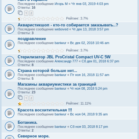
Последнее сообщение
Игорь М
«
Чт янв 03, 2019 4:03 pm
Ответы:
16
1
2
Рейтинг: 3.7%
Акваристикшоп - кто-то собирается заказывать..?
Последнее сообщение
weboved
«
Чт дек 13, 2018 3:57 pm
Ответы:
3
поздравление
Последнее сообщение
baniwur
«
Вс дек 02, 2018 10:46 am
Рейтинг: 3.7%
Стерилизатор JBL ProCristal Compact UV-C 5W
Последнее сообщение
Александр 777
«
Сб дек 01, 2018 6:37 pm
Ответы:
8
Страна которой больше нет...
Последнее сообщение
baniwur
«
Пт ноя 16, 2018 11:57 am
Ответы:
5
Магазины аквариумистики за границей
Последнее сообщение
baniwur
«
Чт ноя 08, 2018 5:24 pm
Ответы:
23
1
2
Рейтинг: 11.11%
Красота восхитительная !!!
Последнее сообщение
baniwur
«
Вс ноя 04, 2018 9:35 am
Ботаника.
Последнее сообщение
baniwur
«
Сб ноя 03, 2018 8:17 pm
Ответы:
2
Северное море.