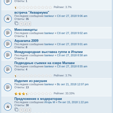
Ответы:
1
Рейтинг: 3.7%
встреча "Аквариума"
Последнее сообщение
baniwur
«
Сб окт 27, 2018 9:06 am
Ответы:
35
1
2
3
Миксомицеты
Последнее сообщение
baniwur
«
Сб окт 27, 2018 9:02 am
Ответы:
1
Aquarama 2009
Последнее сообщение
baniwur
«
Сб окт 27, 2018 9:01 am
Ответы:
8
Международная выставка гуппи в Италии
Последнее сообщение
baniwur
«
Сб окт 27, 2018 8:58 am
Ответы:
2
Подводные съемки на озере Малави
Последнее сообщение
baniwur
«
Сб окт 27, 2018 8:55 am
Ответы:
4
Рейтинг: 3.7%
Изделия из ракушек
Последнее сообщение
baniwur
«
Вс окт 21, 2018 12:07 pm
Ответы:
13
Рейтинг: 33.33%
Предложение к модераторам
Последнее сообщение
Игорь М
«
Пн окт 15, 2018 1:22 pm
Ответы:
30
1
2
3