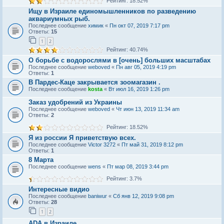
Рейтинг: 18.52%
Ищу в Израиле единомышленников по разведению
аквариумных рыб.
Последнее сообщение
химик
«
Пн окт 07, 2019 7:17 pm
Ответы:
15
1
2
Рейтинг: 40.74%
О борьбе с водорослями в [очень] больших масштабах
Последнее сообщение
weboved
«
Пн авг 05, 2019 4:19 pm
Ответы:
1
В Пардес-Каце закрывается зоомагазин .
Последнее сообщение
kosta
«
Вт июл 16, 2019 1:26 pm
Заказ удобрений из Украины
Последнее сообщение
weboved
«
Чт июн 13, 2019 11:34 am
Ответы:
2
Рейтинг: 18.52%
Я из россии Я приветствую всех.
Последнее сообщение
Victor 3272
«
Пт май 31, 2019 8:12 pm
Ответы:
1
8 Марта
Последнее сообщение
wens
«
Пт мар 08, 2019 3:44 pm
Рейтинг: 3.7%
Интересные видио
Последнее сообщение
baniwur
«
Сб янв 12, 2019 9:08 pm
Ответы:
28
1
2
ADA в Израиле