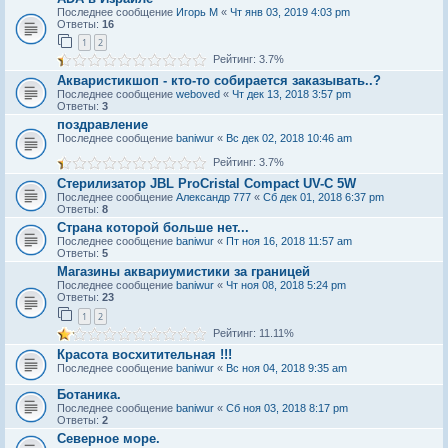
Последнее сообщение
Игорь М
«
Чт янв 03, 2019 4:03 pm
Ответы:
16
1
2
Рейтинг: 3.7%
Акваристикшоп - кто-то собирается заказывать..?
Последнее сообщение
weboved
«
Чт дек 13, 2018 3:57 pm
Ответы:
3
поздравление
Последнее сообщение
baniwur
«
Вс дек 02, 2018 10:46 am
Рейтинг: 3.7%
Стерилизатор JBL ProCristal Compact UV-C 5W
Последнее сообщение
Александр 777
«
Сб дек 01, 2018 6:37 pm
Ответы:
8
Страна которой больше нет...
Последнее сообщение
baniwur
«
Пт ноя 16, 2018 11:57 am
Ответы:
5
Магазины аквариумистики за границей
Последнее сообщение
baniwur
«
Чт ноя 08, 2018 5:24 pm
Ответы:
23
1
2
Рейтинг: 11.11%
Красота восхитительная !!!
Последнее сообщение
baniwur
«
Вс ноя 04, 2018 9:35 am
Ботаника.
Последнее сообщение
baniwur
«
Сб ноя 03, 2018 8:17 pm
Ответы:
2
Северное море.