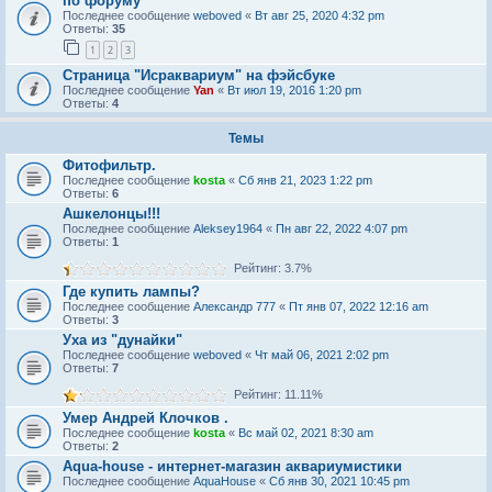
по форуму
Последнее сообщение
weboved
«
Вт авг 25, 2020 4:32 pm
Ответы:
35
1
2
3
Страница "Исраквариум" на фэйсбуке
Последнее сообщение
Yan
«
Вт июл 19, 2016 1:20 pm
Ответы:
4
Темы
Фитофильтр.
Последнее сообщение
kosta
«
Сб янв 21, 2023 1:22 pm
Ответы:
6
Ашкелонцы!!!
Последнее сообщение
Aleksey1964
«
Пн авг 22, 2022 4:07 pm
Ответы:
1
Рейтинг: 3.7%
Где купить лампы?
Последнее сообщение
Александр 777
«
Пт янв 07, 2022 12:16 am
Ответы:
3
Уха из "дунайки"
Последнее сообщение
weboved
«
Чт май 06, 2021 2:02 pm
Ответы:
7
Рейтинг: 11.11%
Умер Андрей Клочков .
Последнее сообщение
kosta
«
Вс май 02, 2021 8:30 am
Ответы:
2
Aqua-house - интернет-магазин аквариумистики
Последнее сообщение
AquaHouse
«
Сб янв 30, 2021 10:45 pm