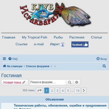
Главная
My Tropical Fish
Рыбы
Растения
Статьи
Ссылки
e-mail
Иврит
FAQ
Вход
П
На главную
Список форумов
о
Гостиная
и
Поиск
Расширенный поис
Новая тема
с
к
Страница
1
из
13
1
2
3
4
5
13
След.
603 темы
…
Объявления
Технические работы, обновления, ошибки и предложения