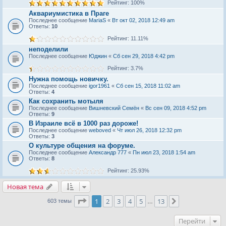
Рейтинг: 100%
Аквариумистика в Праге
Последнее сообщение
MariaS
«
Вт окт 02, 2018 12:49 am
Ответы:
10
Рейтинг: 11.11%
неподелили
Последнее сообщение
Юджин
«
Сб сен 29, 2018 4:42 pm
Рейтинг: 3.7%
Нужна помощь новичку.
Последнее сообщение
igor1961
«
Сб сен 15, 2018 11:02 am
Ответы:
4
Как сохранить мотыля
Последнее сообщение
Вишневский Семён
«
Вс сен 09, 2018 4:52 pm
Ответы:
9
В Израиле всё в 1000 раз дороже!
Последнее сообщение
weboved
«
Чт июл 26, 2018 12:32 pm
Ответы:
3
О культуре общения на форуме.
Последнее сообщение
Александр 777
«
Пн июл 23, 2018 1:54 am
Ответы:
8
Рейтинг: 25.93%
Новая тема
Страница
1
из
13
1
2
3
4
5
13
След.
603 темы
…
Перейти