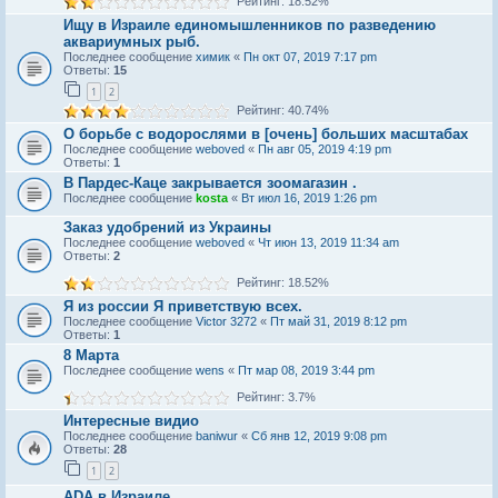
Рейтинг: 18.52%
Ищу в Израиле единомышленников по разведению
аквариумных рыб.
Последнее сообщение
химик
«
Пн окт 07, 2019 7:17 pm
Ответы:
15
1
2
Рейтинг: 40.74%
О борьбе с водорослями в [очень] больших масштабах
Последнее сообщение
weboved
«
Пн авг 05, 2019 4:19 pm
Ответы:
1
В Пардес-Каце закрывается зоомагазин .
Последнее сообщение
kosta
«
Вт июл 16, 2019 1:26 pm
Заказ удобрений из Украины
Последнее сообщение
weboved
«
Чт июн 13, 2019 11:34 am
Ответы:
2
Рейтинг: 18.52%
Я из россии Я приветствую всех.
Последнее сообщение
Victor 3272
«
Пт май 31, 2019 8:12 pm
Ответы:
1
8 Марта
Последнее сообщение
wens
«
Пт мар 08, 2019 3:44 pm
Рейтинг: 3.7%
Интересные видио
Последнее сообщение
baniwur
«
Сб янв 12, 2019 9:08 pm
Ответы:
28
1
2
ADA в Израиле