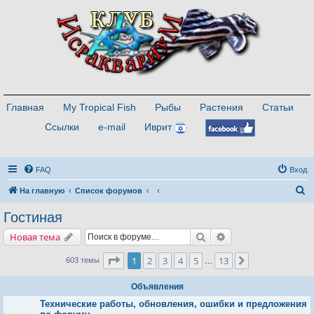
Главная
My Tropical Fish
Рыбы
Растения
Статьи
Ссылки
e-mail
Иврит
FAQ
Вход
П
На главную
Список форумов
о
Гостиная
и
Поиск
Расширенный поис
Новая тема
с
к
Страница
1
из
13
1
2
3
4
5
13
След.
603 темы
…
Объявления
Технические работы, обновления, ошибки и предложения