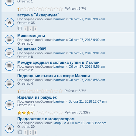
Ответы:
1
Рейтинг: 3.7%
встреча "Аквариума"
Последнее сообщение
baniwur
«
Сб окт 27, 2018 9:06 am
Ответы:
35
1
2
3
Миксомицеты
Последнее сообщение
baniwur
«
Сб окт 27, 2018 9:02 am
Ответы:
1
Aquarama 2009
Последнее сообщение
baniwur
«
Сб окт 27, 2018 9:01 am
Ответы:
8
Международная выставка гуппи в Италии
Последнее сообщение
baniwur
«
Сб окт 27, 2018 8:58 am
Ответы:
2
Подводные съемки на озере Малави
Последнее сообщение
baniwur
«
Сб окт 27, 2018 8:55 am
Ответы:
4
Рейтинг: 3.7%
Изделия из ракушек
Последнее сообщение
baniwur
«
Вс окт 21, 2018 12:07 pm
Ответы:
13
Рейтинг: 33.33%
Предложение к модераторам
Последнее сообщение
Игорь М
«
Пн окт 15, 2018 1:22 pm
Ответы:
30
1
2
3