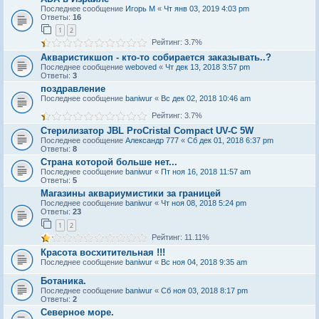
Последнее сообщение
Игорь М
«
Чт янв 03, 2019 4:03 pm
Ответы:
16
1
2
Рейтинг: 3.7%
Акваристикшоп - кто-то собирается заказывать..?
Последнее сообщение
weboved
«
Чт дек 13, 2018 3:57 pm
Ответы:
3
поздравление
Последнее сообщение
baniwur
«
Вс дек 02, 2018 10:46 am
Рейтинг: 3.7%
Стерилизатор JBL ProCristal Compact UV-C 5W
Последнее сообщение
Александр 777
«
Сб дек 01, 2018 6:37 pm
Ответы:
8
Страна которой больше нет...
Последнее сообщение
baniwur
«
Пт ноя 16, 2018 11:57 am
Ответы:
5
Магазины аквариумистики за границей
Последнее сообщение
baniwur
«
Чт ноя 08, 2018 5:24 pm
Ответы:
23
1
2
Рейтинг: 11.11%
Красота восхитительная !!!
Последнее сообщение
baniwur
«
Вс ноя 04, 2018 9:35 am
Ботаника.
Последнее сообщение
baniwur
«
Сб ноя 03, 2018 8:17 pm
Ответы:
2
Северное море.