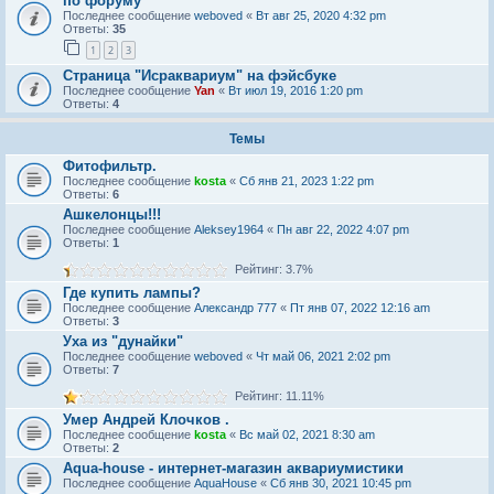
по форуму
Последнее сообщение
weboved
«
Вт авг 25, 2020 4:32 pm
Ответы:
35
1
2
3
Страница "Исраквариум" на фэйсбуке
Последнее сообщение
Yan
«
Вт июл 19, 2016 1:20 pm
Ответы:
4
Темы
Фитофильтр.
Последнее сообщение
kosta
«
Сб янв 21, 2023 1:22 pm
Ответы:
6
Ашкелонцы!!!
Последнее сообщение
Aleksey1964
«
Пн авг 22, 2022 4:07 pm
Ответы:
1
Рейтинг: 3.7%
Где купить лампы?
Последнее сообщение
Александр 777
«
Пт янв 07, 2022 12:16 am
Ответы:
3
Уха из "дунайки"
Последнее сообщение
weboved
«
Чт май 06, 2021 2:02 pm
Ответы:
7
Рейтинг: 11.11%
Умер Андрей Клочков .
Последнее сообщение
kosta
«
Вс май 02, 2021 8:30 am
Ответы:
2
Aqua-house - интернет-магазин аквариумистики
Последнее сообщение
AquaHouse
«
Сб янв 30, 2021 10:45 pm