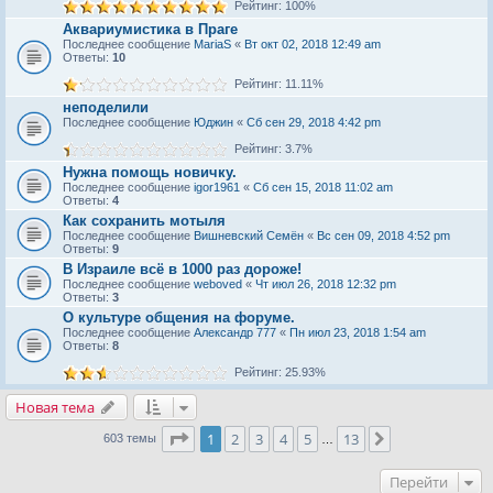
Рейтинг: 100%
Аквариумистика в Праге
Последнее сообщение
MariaS
«
Вт окт 02, 2018 12:49 am
Ответы:
10
Рейтинг: 11.11%
неподелили
Последнее сообщение
Юджин
«
Сб сен 29, 2018 4:42 pm
Рейтинг: 3.7%
Нужна помощь новичку.
Последнее сообщение
igor1961
«
Сб сен 15, 2018 11:02 am
Ответы:
4
Как сохранить мотыля
Последнее сообщение
Вишневский Семён
«
Вс сен 09, 2018 4:52 pm
Ответы:
9
В Израиле всё в 1000 раз дороже!
Последнее сообщение
weboved
«
Чт июл 26, 2018 12:32 pm
Ответы:
3
О культуре общения на форуме.
Последнее сообщение
Александр 777
«
Пн июл 23, 2018 1:54 am
Ответы:
8
Рейтинг: 25.93%
Новая тема
Страница
1
из
13
1
2
3
4
5
13
След.
603 темы
…
Перейти