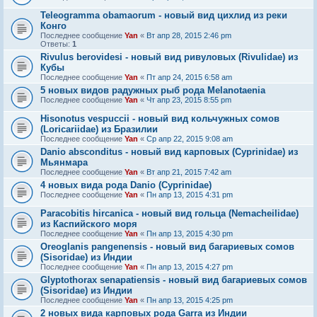
Teleogramma obamaorum - новый вид цихлид из реки
Конго
Последнее сообщение
Yan
«
Вт апр 28, 2015 2:46 pm
Ответы:
1
Rivulus berovidesi - новый вид ривуловых (Rivulidae) из
Кубы
Последнее сообщение
Yan
«
Пт апр 24, 2015 6:58 am
5 новых видов радужных рыб рода Melanotaenia
Последнее сообщение
Yan
«
Чт апр 23, 2015 8:55 pm
Hisonotus vespuccii - новый вид кольчужных сомов
(Loricariidae) из Бразилии
Последнее сообщение
Yan
«
Ср апр 22, 2015 9:08 am
Danio absconditus - новый вид карповых (Cyprinidae) из
Мьянмара
Последнее сообщение
Yan
«
Вт апр 21, 2015 7:42 am
4 новых вида рода Danio (Cyprinidae)
Последнее сообщение
Yan
«
Пн апр 13, 2015 4:31 pm
Paracobitis hircanica - новый вид гольца (Nemacheilidae)
из Каспийского моря
Последнее сообщение
Yan
«
Пн апр 13, 2015 4:30 pm
Oreoglanis pangenensis - новый вид багариевых сомов
(Sisoridae) из Индии
Последнее сообщение
Yan
«
Пн апр 13, 2015 4:27 pm
Glyptothorax senapatiensis - новый вид багариевых сомов
(Sisoridae) из Индии
Последнее сообщение
Yan
«
Пн апр 13, 2015 4:25 pm
2 новых вида карповых рода Garra из Индии