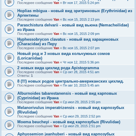
Последнее сообщение
Yan
«
Вт ноя 17, 2015 5:24 pm
Hoplias mbigua - новый вид эритриновых (Erythrinidae) из
Аргентины
Последнее сообщение
Yan
«
Вс ноя 15, 2015 2:13 pm
Paraschistura delvarii - новый вид вьюна (Nemacheilidae)
из Ирана
Последнее сообщение
Yan
«
Вс ноя 15, 2015 2:09 pm
Hyphessobrycon clavatus - новый вид харациновых
(Characidae) из Перу
Последнее сообщение
Yan
«
Вс ноя 15, 2015 2:07 pm
Новый род и 3 новых вида кольчужных сомов
(Loricariidae)
Последнее сообщение
Yan
«
Чт ноя 12, 2015 5:36 pm
2 новых вида цихлид рода Apistogramma
Последнее сообщение
Yan
«
Ср окт 28, 2015 4:51 am
Ответы:
1
8 (!!!) новых родов центрально-американских цихлид.
Последнее сообщение
Yan
«
Пн авг 10, 2015 5:45 am
Alburnoides tabarestanensis - новый вид карповых
(Cyprinidae) из Ирана
Последнее сообщение
Yan
«
Ср июл 29, 2015 2:55 pm
Melanorivulus imperatrizensis - новый вид карпозубых
(Rivulidae)
Последнее сообщение
Yan
«
Ср июл 29, 2015 2:52 pm
Moema beucheyi - новый вид карпозубых (Rivulidae)
Последнее сообщение
Yan
«
Ср июл 29, 2015 2:51 pm
Aphyosemion jeanhuberi - новый вид карпозубых