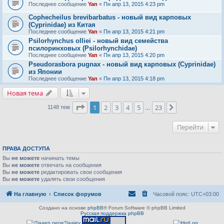
Последнее сообщение
Yan
«
Пн апр 13, 2015 4:23 pm
Cophecheilus brevibarbatus - новый вид карповых
(Cyprinidae) из Китая
Последнее сообщение
Yan
«
Пн апр 13, 2015 4:21 pm
Psilorhynchus olliei - новый вид семейства
псилоринховых (Psilorhynchidae)
Последнее сообщение
Yan
«
Пн апр 13, 2015 4:20 pm
Pseudorasbora pugnax - новый вид карповых (Cyprinidae)
из Японии
Последнее сообщение
Yan
«
Пн апр 13, 2015 4:18 pm
Новая тема
Страница
1
из
23
1
2
3
4
5
23
След.
1148 тем
…
Перейти
ПРАВА ДОСТУПА
Вы
не можете
начинать темы
Вы
не можете
отвечать на сообщения
Вы
не можете
редактировать свои сообщения
Вы
не можете
удалять свои сообщения
На главную
Список форумов
Часовой пояс:
UTC+03:00
Создано на основе
phpBB
® Forum Software © phpBB Limited
Русская поддержка phpBB