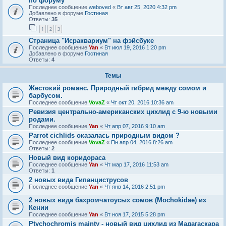
по форуму
Последнее сообщение
weboved
«
Вт авг 25, 2020 4:32 pm
Добавлено в форуме
Гостиная
Ответы:
35
1
2
3
Страница "Исраквариум" на фэйсбуке
Последнее сообщение
Yan
«
Вт июл 19, 2016 1:20 pm
Добавлено в форуме
Гостиная
Ответы:
4
Темы
Жестокий романс. Природный гибрид между сомом и
барбусом.
Последнее сообщение
VovaZ
«
Чт окт 20, 2016 10:36 am
Ревизия центрально-американских цихлид с 9-ю новыми
родами.
Последнее сообщение
Yan
«
Чт апр 07, 2016 9:10 am
Parrot cichlids оказалась природным видом ?
Последнее сообщение
VovaZ
«
Пн апр 04, 2016 8:26 am
Ответы:
2
Новый вид коридораса
Последнее сообщение
Yan
«
Чт мар 17, 2016 11:53 am
Ответы:
1
2 новых вида Гипанциструсов
Последнее сообщение
Yan
«
Чт янв 14, 2016 2:51 pm
2 новых вида бахромчатоусых сомов (Mochokidae) из
Кении
Последнее сообщение
Yan
«
Вт ноя 17, 2015 5:28 pm
Ptychochromis mainty - новый вид цихлид из Мадагаскара