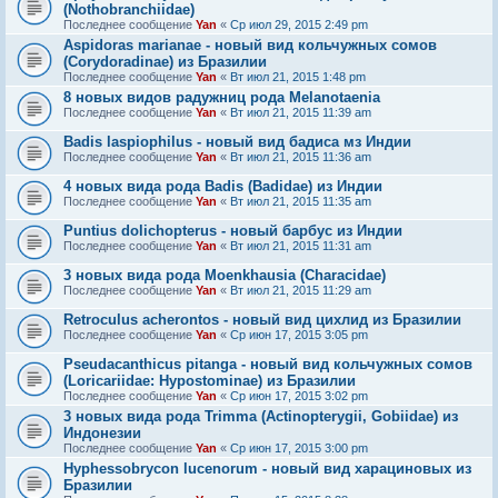
(Nothobranchiidae)
Последнее сообщение
Yan
«
Ср июл 29, 2015 2:49 pm
Aspidoras marianae - новый вид кольчужных сомов
(Corydoradinae) из Бразилии
Последнее сообщение
Yan
«
Вт июл 21, 2015 1:48 pm
8 новых видов радужниц рода Melanotaenia
Последнее сообщение
Yan
«
Вт июл 21, 2015 11:39 am
Badis laspiophilus - новый вид бадиса мз Индии
Последнее сообщение
Yan
«
Вт июл 21, 2015 11:36 am
4 новых вида рода Badis (Badidae) из Индии
Последнее сообщение
Yan
«
Вт июл 21, 2015 11:35 am
Puntius dolichopterus - новый барбус из Индии
Последнее сообщение
Yan
«
Вт июл 21, 2015 11:31 am
3 новых вида рода Moenkhausia (Characidae)
Последнее сообщение
Yan
«
Вт июл 21, 2015 11:29 am
Retroculus acherontos - новый вид цихлид из Бразилии
Последнее сообщение
Yan
«
Ср июн 17, 2015 3:05 pm
Pseudacanthicus pitanga - новый вид кольчужных сомов
(Loricariidae: Hypostominae) из Бразилии
Последнее сообщение
Yan
«
Ср июн 17, 2015 3:02 pm
3 новых вида рода Trimma (Actinopterygii, Gobiidae) из
Индонезии
Последнее сообщение
Yan
«
Ср июн 17, 2015 3:00 pm
Hyphessobrycon lucenorum - новый вид харациновых из
Бразилии