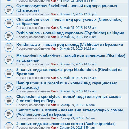
Последнее сообщение
Yan
«
Пн июн 15, 2015 8:38 pm
Gymnocorymbus flaviolimai - новый вид харациновых
(Characidae)
Последнее сообщение
Yan
«
Чт май 07, 2015 12:03 pm
Characidium satoi - новый вид кренуховых (Crenuchidae)
из Бразилии
Последнее сообщение
Yan
«
Вт май 05, 2015 10:37 am
Pethia striata - новый вид карповых (Cyprinidae) из Индии
Последнее сообщение
Yan
«
Вт май 05, 2015 10:33 am
Rondonacara - новый род цихлид (Cichlidae) из Бразилии
Последнее сообщение
Yan
«
Вт май 05, 2015 10:19 am
Melanorivulus atlanticus - новый вид киллифиш (Rivulidae)
из Бразилии
Последнее сообщение
Yan
«
Вт май 05, 2015 10:17 am
2 новых вида киллифиш рода Neofundulus (Rivulidae) из
Бразилии
Последнее сообщение
Yan
«
Вт май 05, 2015 10:15 am
Hemigrammus rubrostriatus - новый вид харациновых
(Characidae)
Последнее сообщение
Yan
«
Вт май 05, 2015 10:12 am
Chaetostoma spondylus - новый вид кольчужных сомов
(Loricariidae) из Перу
Последнее сообщение
Yan
«
Ср апр 29, 2015 5:59 am
Centromochlus britskii - новый вид затылуоперых сомоы
(Auchenipteridae) из Бразилии
Последнее сообщение
Yan
«
Ср апр 29, 2015 5:57 am
2 новых вида затылкоперых сомов (Auchenipteridae)
Последнее сообщение
Yan
«
Ср апр 29, 2015 5:54 am