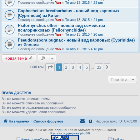
Последнее сообщение
Yan
«
Пн апр 13, 2015 4:23 pm
Cophecheilus brevibarbatus - новый вид карповых
(Cyprinidae) из Китая
Последнее сообщение
Yan
«
Пн апр 13, 2015 4:21 pm
Psilorhynchus olliei - новый вид семейства
псилоринховых (Psilorhynchidae)
Последнее сообщение
Yan
«
Пн апр 13, 2015 4:20 pm
Pseudorasbora pugnax - новый вид карповых (Cyprinidae)
из Японии
Последнее сообщение
Yan
«
Пн апр 13, 2015 4:18 pm
Новая тема
Страница
1
из
23
1
2
3
4
5
23
След.
1148 тем
…
Перейти
ПРАВА ДОСТУПА
Вы
не можете
начинать темы
Вы
не можете
отвечать на сообщения
Вы
не можете
редактировать свои сообщения
Вы
не можете
удалять свои сообщения
На главную
Список форумов
Часовой пояс:
UTC+03:00
Создано на основе
phpBB
® Forum Software © phpBB Limited
Русская поддержка phpBB