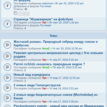
по форуму
Последнее сообщение
weboved
«
Вт авг 25, 2020 4:32 pm
Добавлено в форуме
Гостиная
Ответы:
35
1
2
3
Страница "Исраквариум" на фэйсбуке
Последнее сообщение
Yan
«
Вт июл 19, 2016 1:20 pm
Добавлено в форуме
Гостиная
Ответы:
4
Темы
Жестокий романс. Природный гибрид между сомом и
барбусом.
Последнее сообщение
VovaZ
«
Чт окт 20, 2016 10:36 am
Ревизия центрально-американских цихлид с 9-ю новыми
родами.
Последнее сообщение
Yan
«
Чт апр 07, 2016 9:10 am
Parrot cichlids оказалась природным видом ?
Последнее сообщение
VovaZ
«
Пн апр 04, 2016 8:26 am
Ответы:
2
Новый вид коридораса
Последнее сообщение
Yan
«
Чт мар 17, 2016 11:53 am
Ответы:
1
2 новых вида Гипанциструсов
Последнее сообщение
Yan
«
Чт янв 14, 2016 2:51 pm
2 новых вида бахромчатоусых сомов (Mochokidae) из
Кении
Последнее сообщение
Yan
«
Вт ноя 17, 2015 5:28 pm
Ptychochromis mainty - новый вид цихлид из Мадагаскара