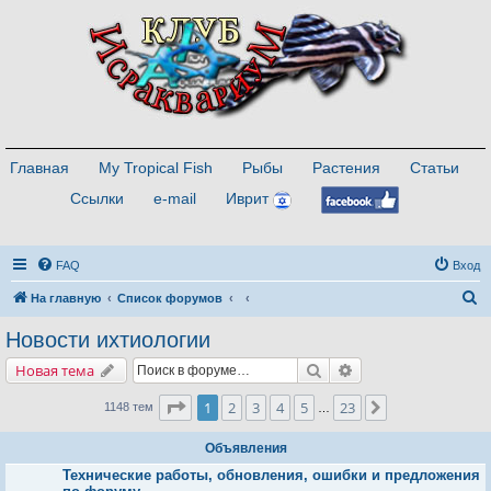
Главная
My Tropical Fish
Рыбы
Растения
Статьи
Ссылки
e-mail
Иврит
FAQ
Вход
П
На главную
Список форумов
о
Новости ихтиологии
и
Поиск
Расширенный поис
Новая тема
с
к
Страница
1
из
23
1
2
3
4
5
23
След.
1148 тем
…
Объявления
Технические работы, обновления, ошибки и предложения