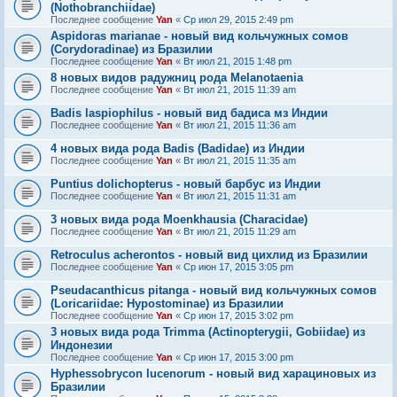
(Nothobranchiidae)
Последнее сообщение
Yan
«
Ср июл 29, 2015 2:49 pm
Aspidoras marianae - новый вид кольчужных сомов
(Corydoradinae) из Бразилии
Последнее сообщение
Yan
«
Вт июл 21, 2015 1:48 pm
8 новых видов радужниц рода Melanotaenia
Последнее сообщение
Yan
«
Вт июл 21, 2015 11:39 am
Badis laspiophilus - новый вид бадиса мз Индии
Последнее сообщение
Yan
«
Вт июл 21, 2015 11:36 am
4 новых вида рода Badis (Badidae) из Индии
Последнее сообщение
Yan
«
Вт июл 21, 2015 11:35 am
Puntius dolichopterus - новый барбус из Индии
Последнее сообщение
Yan
«
Вт июл 21, 2015 11:31 am
3 новых вида рода Moenkhausia (Characidae)
Последнее сообщение
Yan
«
Вт июл 21, 2015 11:29 am
Retroculus acherontos - новый вид цихлид из Бразилии
Последнее сообщение
Yan
«
Ср июн 17, 2015 3:05 pm
Pseudacanthicus pitanga - новый вид кольчужных сомов
(Loricariidae: Hypostominae) из Бразилии
Последнее сообщение
Yan
«
Ср июн 17, 2015 3:02 pm
3 новых вида рода Trimma (Actinopterygii, Gobiidae) из
Индонезии
Последнее сообщение
Yan
«
Ср июн 17, 2015 3:00 pm
Hyphessobrycon lucenorum - новый вид харациновых из
Бразилии