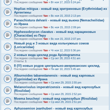
Последнее сообщение
Yan
«
Вт ноя 17, 2015 5:24 pm
Hoplias mbigua - новый вид эритриновых (Erythrinidae) из
Аргентины
Последнее сообщение
Yan
«
Вс ноя 15, 2015 2:13 pm
Paraschistura delvarii - новый вид вьюна (Nemacheilidae)
из Ирана
Последнее сообщение
Yan
«
Вс ноя 15, 2015 2:09 pm
Hyphessobrycon clavatus - новый вид харациновых
(Characidae) из Перу
Последнее сообщение
Yan
«
Вс ноя 15, 2015 2:07 pm
Новый род и 3 новых вида кольчужных сомов
(Loricariidae)
Последнее сообщение
Yan
«
Чт ноя 12, 2015 5:36 pm
2 новых вида цихлид рода Apistogramma
Последнее сообщение
Yan
«
Ср окт 28, 2015 4:51 am
Ответы:
1
8 (!!!) новых родов центрально-американских цихлид.
Последнее сообщение
Yan
«
Пн авг 10, 2015 5:45 am
Alburnoides tabarestanensis - новый вид карповых
(Cyprinidae) из Ирана
Последнее сообщение
Yan
«
Ср июл 29, 2015 2:55 pm
Melanorivulus imperatrizensis - новый вид карпозубых
(Rivulidae)
Последнее сообщение
Yan
«
Ср июл 29, 2015 2:52 pm
Moema beucheyi - новый вид карпозубых (Rivulidae)
Последнее сообщение
Yan
«
Ср июл 29, 2015 2:51 pm
Aphyosemion jeanhuberi - новый вид карпозубых