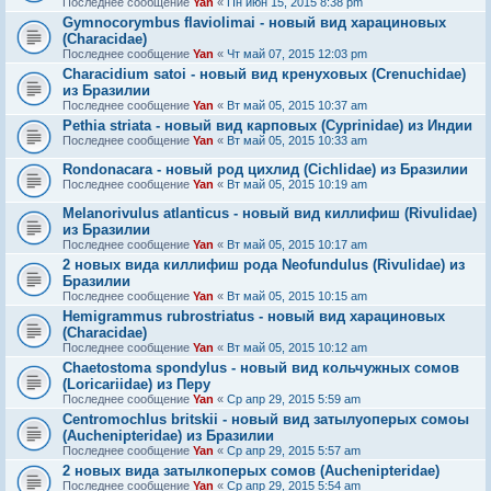
Последнее сообщение
Yan
«
Пн июн 15, 2015 8:38 pm
Gymnocorymbus flaviolimai - новый вид харациновых
(Characidae)
Последнее сообщение
Yan
«
Чт май 07, 2015 12:03 pm
Characidium satoi - новый вид кренуховых (Crenuchidae)
из Бразилии
Последнее сообщение
Yan
«
Вт май 05, 2015 10:37 am
Pethia striata - новый вид карповых (Cyprinidae) из Индии
Последнее сообщение
Yan
«
Вт май 05, 2015 10:33 am
Rondonacara - новый род цихлид (Cichlidae) из Бразилии
Последнее сообщение
Yan
«
Вт май 05, 2015 10:19 am
Melanorivulus atlanticus - новый вид киллифиш (Rivulidae)
из Бразилии
Последнее сообщение
Yan
«
Вт май 05, 2015 10:17 am
2 новых вида киллифиш рода Neofundulus (Rivulidae) из
Бразилии
Последнее сообщение
Yan
«
Вт май 05, 2015 10:15 am
Hemigrammus rubrostriatus - новый вид харациновых
(Characidae)
Последнее сообщение
Yan
«
Вт май 05, 2015 10:12 am
Chaetostoma spondylus - новый вид кольчужных сомов
(Loricariidae) из Перу
Последнее сообщение
Yan
«
Ср апр 29, 2015 5:59 am
Centromochlus britskii - новый вид затылуоперых сомоы
(Auchenipteridae) из Бразилии
Последнее сообщение
Yan
«
Ср апр 29, 2015 5:57 am
2 новых вида затылкоперых сомов (Auchenipteridae)
Последнее сообщение
Yan
«
Ср апр 29, 2015 5:54 am