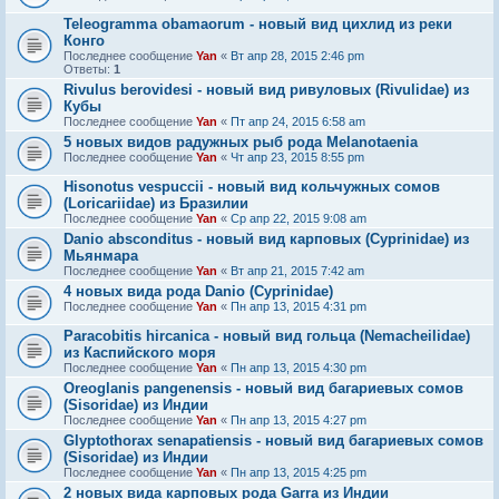
Teleogramma obamaorum - новый вид цихлид из реки
Конго
Последнее сообщение
Yan
«
Вт апр 28, 2015 2:46 pm
Ответы:
1
Rivulus berovidesi - новый вид ривуловых (Rivulidae) из
Кубы
Последнее сообщение
Yan
«
Пт апр 24, 2015 6:58 am
5 новых видов радужных рыб рода Melanotaenia
Последнее сообщение
Yan
«
Чт апр 23, 2015 8:55 pm
Hisonotus vespuccii - новый вид кольчужных сомов
(Loricariidae) из Бразилии
Последнее сообщение
Yan
«
Ср апр 22, 2015 9:08 am
Danio absconditus - новый вид карповых (Cyprinidae) из
Мьянмара
Последнее сообщение
Yan
«
Вт апр 21, 2015 7:42 am
4 новых вида рода Danio (Cyprinidae)
Последнее сообщение
Yan
«
Пн апр 13, 2015 4:31 pm
Paracobitis hircanica - новый вид гольца (Nemacheilidae)
из Каспийского моря
Последнее сообщение
Yan
«
Пн апр 13, 2015 4:30 pm
Oreoglanis pangenensis - новый вид багариевых сомов
(Sisoridae) из Индии
Последнее сообщение
Yan
«
Пн апр 13, 2015 4:27 pm
Glyptothorax senapatiensis - новый вид багариевых сомов
(Sisoridae) из Индии
Последнее сообщение
Yan
«
Пн апр 13, 2015 4:25 pm
2 новых вида карповых рода Garra из Индии