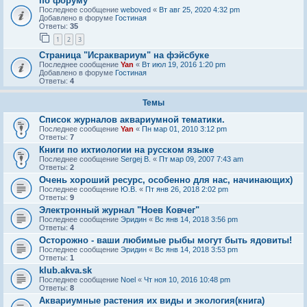
по форуму
Последнее сообщение
weboved
«
Вт авг 25, 2020 4:32 pm
Добавлено в форуме
Гостиная
Ответы:
35
1
2
3
Страница "Исраквариум" на фэйсбуке
Последнее сообщение
Yan
«
Вт июл 19, 2016 1:20 pm
Добавлено в форуме
Гостиная
Ответы:
4
Темы
Список журналов аквариумной тематики.
Последнее сообщение
Yan
«
Пн мар 01, 2010 3:12 pm
Ответы:
7
Книги по ихтиологии на русском языке
Последнее сообщение
Sergej B.
«
Пт мар 09, 2007 7:43 am
Ответы:
2
Очень хороший ресурс, особенно для нас, начинающих)
Последнее сообщение
Ю.В.
«
Пт янв 26, 2018 2:02 pm
Ответы:
9
Электронный журнал "Ноев Ковчег"
Последнее сообщение
Эридин
«
Вс янв 14, 2018 3:56 pm
Ответы:
4
Осторожно - ваши любимые рыбы могут быть ядовиты!
Последнее сообщение
Эридин
«
Вс янв 14, 2018 3:53 pm
Ответы:
1
klub.akva.sk
Последнее сообщение
Noel
«
Чт ноя 10, 2016 10:48 pm
Ответы:
8
Аквариумные растения их виды и экология(книга)