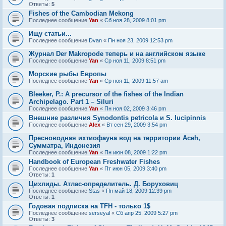
Ответы:
5
Fishes of the Cambodian Mekong
Последнее сообщение
Yan
«
Сб ноя 28, 2009 8:01 pm
Ищу статьи...
Последнее сообщение
Dvan
«
Пн ноя 23, 2009 12:53 pm
Журнал Der Makropode теперь и на английском языке
Последнее сообщение
Yan
«
Ср ноя 11, 2009 8:51 pm
Морские рыбы Европы
Последнее сообщение
Yan
«
Ср ноя 11, 2009 11:57 am
Bleeker, P.: A precursor of the fishes of the Indian
Archipelago. Part 1 – Siluri
Последнее сообщение
Yan
«
Пн ноя 02, 2009 3:46 pm
Внешние различия Synodontis petricola и S. lucipinnis
Последнее сообщение
Alex
«
Вт сен 29, 2009 3:54 pm
Пресноводная ихтиофауна вод на территории Aceh,
Сумматра, Индонезия
Последнее сообщение
Yan
«
Пн июн 08, 2009 1:22 pm
Handbook of European Freshwater Fishes
Последнее сообщение
Yan
«
Пт июн 05, 2009 3:40 pm
Ответы:
1
Цихлиды. Атлас-определитель. Д. Боруховиц
Последнее сообщение
Stas
«
Пн май 18, 2009 12:39 pm
Ответы:
1
Годовая подписка на TFH - только 1$
Последнее сообщение
serseyal
«
Сб апр 25, 2009 5:27 pm
Ответы:
3