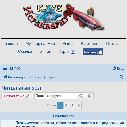
Главная
My Tropical Fish
Рыбы
Растения
Статьи
Ссылки
e-mail
Иврит
FAQ
Вход
П
На главную
Список форумов
о
Читальный зал
и
Поиск
Расширенный поис
Новая тема
с
к
1
2
3
След.
119 тем
Объявления
Технические работы, обновления, ошибки и предложения