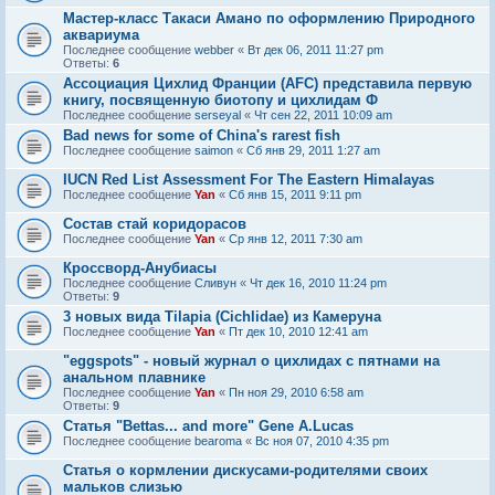
Мастер-класс Такаси Амано по оформлению Природного
аквариума
Последнее сообщение
webber
«
Вт дек 06, 2011 11:27 pm
Ответы:
6
Ассоциация Цихлид Франции (AFC) представила первую
книгу, посвященную биотопу и цихлидам Ф
Последнее сообщение
serseyal
«
Чт сен 22, 2011 10:09 am
Bad news for some of China's rarest fish
Последнее сообщение
saimon
«
Сб янв 29, 2011 1:27 am
IUCN Red List Assessment For The Eastern Himalayas
Последнее сообщение
Yan
«
Сб янв 15, 2011 9:11 pm
Состав стай коридорасов
Последнее сообщение
Yan
«
Ср янв 12, 2011 7:30 am
Кроссворд-Анубиасы
Последнее сообщение
Сливун
«
Чт дек 16, 2010 11:24 pm
Ответы:
9
3 новых вида Tilapia (Cichlidae) из Камеруна
Последнее сообщение
Yan
«
Пт дек 10, 2010 12:41 am
"eggspots" - новый журнал о цихлидах с пятнами на
анальном плавнике
Последнее сообщение
Yan
«
Пн ноя 29, 2010 6:58 am
Ответы:
9
Статья "Bettas... and more" Gene A.Lucas
Последнее сообщение
bearoma
«
Вс ноя 07, 2010 4:35 pm
Статья о кормлении дискусами-родителями своих
мальков слизью