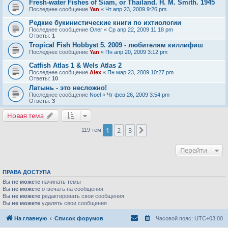
Fresh-water Fishes of Siam, or Thailand. H. M. Smith. 1945
Последнее сообщение
Yan
«
Чт апр 23, 2009 9:26 pm
Редкие букинистические книги по ихтиологии
Последнее сообщение
Олег
«
Ср апр 22, 2009 11:18 pm
Ответы:
1
Tropical Fish Hobbyst 5. 2009 - любителям киллифиш
Последнее сообщение
Yan
«
Пн апр 20, 2009 3:12 pm
Catfish Atlas 1 & Wels Atlas 2
Последнее сообщение
Alex
«
Пн мар 23, 2009 10:27 pm
Ответы:
10
Латынь - это несложно!
Последнее сообщение
Noel
«
Чт фев 26, 2009 3:54 pm
Ответы:
3
Новая тема
1
2
3
След.
119 тем
Перейти
ПРАВА ДОСТУПА
Вы
не можете
начинать темы
Вы
не можете
отвечать на сообщения
Вы
не можете
редактировать свои сообщения
Вы
не можете
удалять свои сообщения
На главную
Список форумов
Часовой пояс:
UTC+03:00