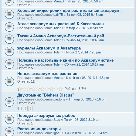
Последнее сообщение
MariaS
«
Чт авг 25, 2016 8:50 am
Ответы:
1
Хороший видео ролик про растительный аквариум .
Последнее сообщение
galit75
«
Вт сен 08, 2015 9:45 pm
Ответы:
1
Атлас аквариумных растений К.Кассельман
Последнее сообщение
Toler
«
Чт мар 26, 2015 10:49 pm
Такаши Амано.Аквариум-Растительный рай
Последнее сообщение
Toler
«
Сб мар 14, 2015 10:40 am
журналы Аквариум и Акватерра
Последнее сообщение
Toler
«
Пн окт 27, 2014 7:26 pm
Полезные настольные книги по Аквариумистике
Последнее сообщение
Toler
«
Сб июн 21, 2014 10:17 am
Ответы:
5
Новые аквариумные растения
Последнее сообщение
Михаил К
«
Чт окт 03, 2013 11:35 pm
Ответы:
12
Рейтинг: 3.7%
Двухтомник "Blehers Discus"
Последнее сообщение
pastoris
«
Пт мар 08, 2013 7:16 pm
Ответы:
20
1
2
Породы аквариумных рыбок
Последнее сообщение
Stas
«
Пн окт 08, 2012 3:19 am
Ответы:
1
Растения-индикаторы
Последнее сообщение
igor1961
«
Сб июн 16, 2012 8:24 am