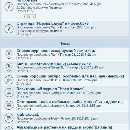
по форуму
Последнее сообщение
weboved
«
Вт авг 25, 2020 4:32 pm
Добавлено в форуме
Гостиная
Ответы:
35
1
2
3
Страница "Исраквариум" на фэйсбуке
Последнее сообщение
Yan
«
Вт июл 19, 2016 1:20 pm
Добавлено в форуме
Гостиная
Ответы:
4
Темы
Список журналов аквариумной тематики.
Последнее сообщение
Yan
«
Пн мар 01, 2010 3:12 pm
Ответы:
7
Книги по ихтиологии на русском языке
Последнее сообщение
Sergej B.
«
Пт мар 09, 2007 7:43 am
Ответы:
2
Очень хороший ресурс, особенно для нас, начинающих)
Последнее сообщение
Ю.В.
«
Пт янв 26, 2018 2:02 pm
Ответы:
9
Электронный журнал "Ноев Ковчег"
Последнее сообщение
Эридин
«
Вс янв 14, 2018 3:56 pm
Ответы:
4
Осторожно - ваши любимые рыбы могут быть ядовиты!
Последнее сообщение
Эридин
«
Вс янв 14, 2018 3:53 pm
Ответы:
1
klub.akva.sk
Последнее сообщение
Noel
«
Чт ноя 10, 2016 10:48 pm
Ответы:
8
Аквариумные растения их виды и экология(книга)