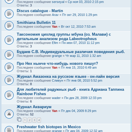
Последнее сообщение
serseyal
«
Ср ноя 03, 2010 2:15 pm
Ответы:
3
Discus catalogue - Martin
Последнее сообщение
Arav
«
Пт окт 29, 2010 1:29 pm
Smithiana Bulletin 11
Последнее сообщение
Yan
«
Вт окт 12, 2010 7:53 am
Таксономия цихлид группы мбуна (оз. Малави) с
детальным анализом рода Labeotropheus
Последнее сообщение
Efim
«
Пн июн 07, 2010 11:12 pm
Ответы:
3
Будаев С.В. Индивидуальные различия поведения рыб.
Последнее сообщение
grange
«
Чт мар 11, 2010 1:32 am
Про Hex нынче что-нибудь нового пишут?
Последнее сообщение
Yan
«
Пт янв 15, 2010 6:49 am
Ответы:
1
Журнал Амазонка на русском языке - он-лайн версия
Последнее сообщение
Сливун
«
Пт янв 08, 2010 5:52 pm
Ответы:
8
Для любителей радужных рыб - книга Адриана Таппина
Rainbow Fishes
Последнее сообщение
wader
«
Пн дек 28, 2009 12:33 pm
Ответы:
6
Журнал Аквариум
Последнее сообщение
Yan
«
Пт дек 04, 2009 8:29 pm
Ответы:
52
1
2
3
4
Freshwater fish biotopes in Mexico
Последнее сообщение
grange
«
Пт дек 04, 2009 12:32 am