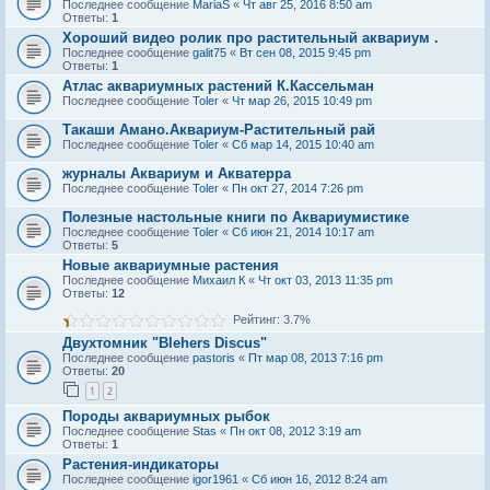
Последнее сообщение
MariaS
«
Чт авг 25, 2016 8:50 am
Ответы:
1
Хороший видео ролик про растительный аквариум .
Последнее сообщение
galit75
«
Вт сен 08, 2015 9:45 pm
Ответы:
1
Атлас аквариумных растений К.Кассельман
Последнее сообщение
Toler
«
Чт мар 26, 2015 10:49 pm
Такаши Амано.Аквариум-Растительный рай
Последнее сообщение
Toler
«
Сб мар 14, 2015 10:40 am
журналы Аквариум и Акватерра
Последнее сообщение
Toler
«
Пн окт 27, 2014 7:26 pm
Полезные настольные книги по Аквариумистике
Последнее сообщение
Toler
«
Сб июн 21, 2014 10:17 am
Ответы:
5
Новые аквариумные растения
Последнее сообщение
Михаил К
«
Чт окт 03, 2013 11:35 pm
Ответы:
12
Рейтинг: 3.7%
Двухтомник "Blehers Discus"
Последнее сообщение
pastoris
«
Пт мар 08, 2013 7:16 pm
Ответы:
20
1
2
Породы аквариумных рыбок
Последнее сообщение
Stas
«
Пн окт 08, 2012 3:19 am
Ответы:
1
Растения-индикаторы
Последнее сообщение
igor1961
«
Сб июн 16, 2012 8:24 am