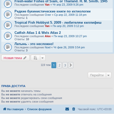
Fresh-water Fishes of Siam, or Thailand. H. M. Smith. 1945
Последнее сообщение
Yan
«
Чт апр 23, 2009 9:26 pm
Редкие букинистические книги по ихтиологии
Последнее сообщение
Олег
«
Ср апр 22, 2009 11:18 pm
Ответы:
1
Tropical Fish Hobbyst 5. 2009 - любителям киллифиш
Последнее сообщение
Yan
«
Пн апр 20, 2009 3:12 pm
Catfish Atlas 1 & Wels Atlas 2
Последнее сообщение
Alex
«
Пн мар 23, 2009 10:27 pm
Ответы:
10
Латынь - это несложно!
Последнее сообщение
Noel
«
Чт фев 26, 2009 3:54 pm
Ответы:
3
Новая тема
1
2
3
След.
119 тем
Перейти
ПРАВА ДОСТУПА
Вы
не можете
начинать темы
Вы
не можете
отвечать на сообщения
Вы
не можете
редактировать свои сообщения
Вы
не можете
удалять свои сообщения
На главную
Список форумов
Часовой пояс:
UTC+03:00