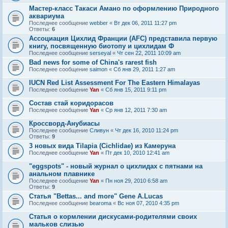
Мастер-класс Такаси Амано по оформлению Природного
аквариума
Последнее сообщение
webber
«
Вт дек 06, 2011 11:27 pm
Ответы:
6
Ассоциация Цихлид Франции (AFC) представила первую
книгу, посвященную биотопу и цихлидам Ф
Последнее сообщение
serseyal
«
Чт сен 22, 2011 10:09 am
Bad news for some of China's rarest fish
Последнее сообщение
saimon
«
Сб янв 29, 2011 1:27 am
IUCN Red List Assessment For The Eastern Himalayas
Последнее сообщение
Yan
«
Сб янв 15, 2011 9:11 pm
Состав стай коридорасов
Последнее сообщение
Yan
«
Ср янв 12, 2011 7:30 am
Кроссворд-Анубиасы
Последнее сообщение
Сливун
«
Чт дек 16, 2010 11:24 pm
Ответы:
9
3 новых вида Tilapia (Cichlidae) из Камеруна
Последнее сообщение
Yan
«
Пт дек 10, 2010 12:41 am
"eggspots" - новый журнал о цихлидах с пятнами на
анальном плавнике
Последнее сообщение
Yan
«
Пн ноя 29, 2010 6:58 am
Ответы:
9
Статья "Bettas... and more" Gene A.Lucas
Последнее сообщение
bearoma
«
Вс ноя 07, 2010 4:35 pm
Статья о кормлении дискусами-родителями своих
мальков слизью