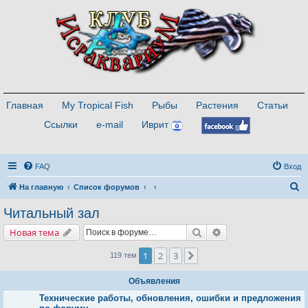
Главная
My Tropical Fish
Рыбы
Растения
Статьи
Ссылки
e-mail
Иврит
FAQ
Вход
П
На главную
Список форумов
о
Читальный зал
и
Поиск
Расширенный поис
Новая тема
с
к
1
2
3
След.
119 тем
Объявления
Технические работы, обновления, ошибки и предложения