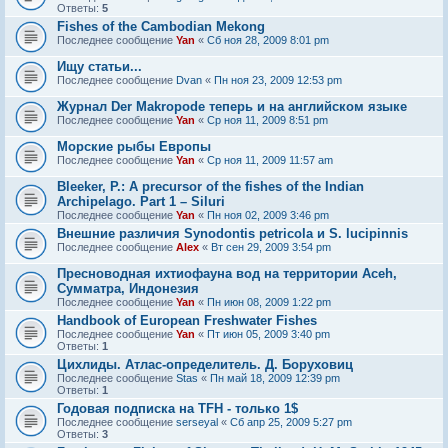
Ответы:
5
Fishes of the Cambodian Mekong
Последнее сообщение
Yan
«
Сб ноя 28, 2009 8:01 pm
Ищу статьи...
Последнее сообщение
Dvan
«
Пн ноя 23, 2009 12:53 pm
Журнал Der Makropode теперь и на английском языке
Последнее сообщение
Yan
«
Ср ноя 11, 2009 8:51 pm
Морские рыбы Европы
Последнее сообщение
Yan
«
Ср ноя 11, 2009 11:57 am
Bleeker, P.: A precursor of the fishes of the Indian
Archipelago. Part 1 – Siluri
Последнее сообщение
Yan
«
Пн ноя 02, 2009 3:46 pm
Внешние различия Synodontis petricola и S. lucipinnis
Последнее сообщение
Alex
«
Вт сен 29, 2009 3:54 pm
Пресноводная ихтиофауна вод на территории Aceh,
Сумматра, Индонезия
Последнее сообщение
Yan
«
Пн июн 08, 2009 1:22 pm
Handbook of European Freshwater Fishes
Последнее сообщение
Yan
«
Пт июн 05, 2009 3:40 pm
Ответы:
1
Цихлиды. Атлас-определитель. Д. Боруховиц
Последнее сообщение
Stas
«
Пн май 18, 2009 12:39 pm
Ответы:
1
Годовая подписка на TFH - только 1$
Последнее сообщение
serseyal
«
Сб апр 25, 2009 5:27 pm
Ответы:
3