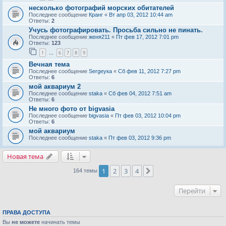
несколько фотографий морских обитателей
Последнее сообщение
Кранг
«
Вт апр 03, 2012 10:44 am
Ответы:
2
Учусь фотографировать. Просьба сильно не пинать.
Последнее сообщение
женя211
«
Пт фев 17, 2012 7:01 pm
Ответы:
123
1
6
7
8
9
…
Вечная тема
Последнее сообщение
Sergeyка
«
Сб фев 11, 2012 7:27 pm
Ответы:
6
мой аквариум 2
Последнее сообщение
staka
«
Сб фев 04, 2012 7:51 am
Ответы:
6
Не много фото от bigvasia
Последнее сообщение
bigvasia
«
Пт фев 03, 2012 10:04 pm
Ответы:
6
мой аквариум
Последнее сообщение
staka
«
Пт фев 03, 2012 9:36 pm
Новая тема
1
2
3
4
След.
164 темы
Перейти
ПРАВА ДОСТУПА
Вы
не можете
начинать темы