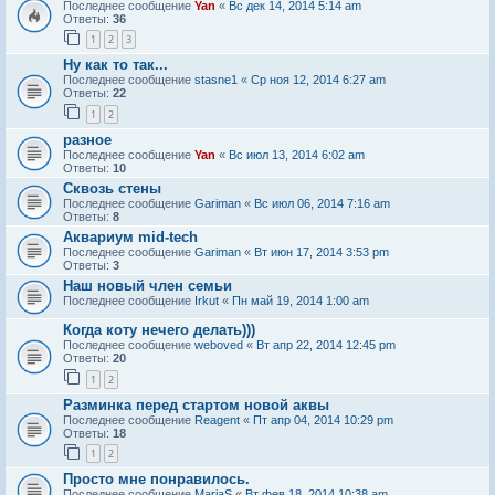
Последнее сообщение
Yan
«
Вс дек 14, 2014 5:14 am
Ответы:
36
1
2
3
Ну как то так...
Последнее сообщение
stasne1
«
Ср ноя 12, 2014 6:27 am
Ответы:
22
1
2
разное
Последнее сообщение
Yan
«
Вс июл 13, 2014 6:02 am
Ответы:
10
Сквозь стены
Последнее сообщение
Gariman
«
Вс июл 06, 2014 7:16 am
Ответы:
8
Аквариум mid-tech
Последнее сообщение
Gariman
«
Вт июн 17, 2014 3:53 pm
Ответы:
3
Наш новый член семьи
Последнее сообщение
Irkut
«
Пн май 19, 2014 1:00 am
Когда коту нечего делать)))
Последнее сообщение
weboved
«
Вт апр 22, 2014 12:45 pm
Ответы:
20
1
2
Разминка перед стартом новой аквы
Последнее сообщение
Reagent
«
Пт апр 04, 2014 10:29 pm
Ответы:
18
1
2
Просто мне понравилось.
Последнее сообщение
MariaS
«
Вт фев 18, 2014 10:38 am