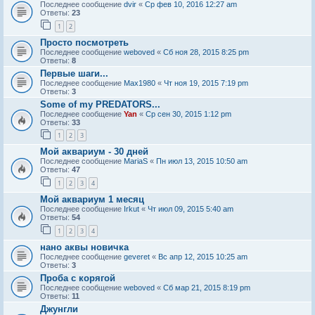
Последнее сообщение
dvir
«
Ср фев 10, 2016 12:27 am
Ответы:
23
1
2
Просто посмотреть
Последнее сообщение
weboved
«
Сб ноя 28, 2015 8:25 pm
Ответы:
8
Первые шаги...
Последнее сообщение
Max1980
«
Чт ноя 19, 2015 7:19 pm
Ответы:
3
Some of my PREDATORS...
Последнее сообщение
Yan
«
Ср сен 30, 2015 1:12 pm
Ответы:
33
1
2
3
Мой аквариум - 30 дней
Последнее сообщение
MariaS
«
Пн июл 13, 2015 10:50 am
Ответы:
47
1
2
3
4
Мой аквариум 1 месяц
Последнее сообщение
Irkut
«
Чт июл 09, 2015 5:40 am
Ответы:
54
1
2
3
4
нано аквы новичка
Последнее сообщение
geveret
«
Вс апр 12, 2015 10:25 am
Ответы:
3
Проба с корягой
Последнее сообщение
weboved
«
Сб мар 21, 2015 8:19 pm
Ответы:
11
Джунгли