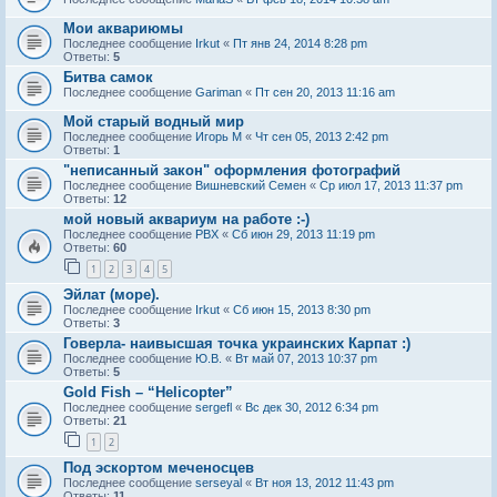
Мои аквариюмы
Последнее сообщение
Irkut
«
Пт янв 24, 2014 8:28 pm
Ответы:
5
Битва самок
Последнее сообщение
Gariman
«
Пт сен 20, 2013 11:16 am
Мой старый водный мир
Последнее сообщение
Игорь М
«
Чт сен 05, 2013 2:42 pm
Ответы:
1
"неписанный закон" оформления фотографий
Последнее сообщение
Вишневский Семен
«
Ср июл 17, 2013 11:37 pm
Ответы:
12
мой новый аквариум на работе :-)
Последнее сообщение
PBX
«
Сб июн 29, 2013 11:19 pm
Ответы:
60
1
2
3
4
5
Эйлат (море).
Последнее сообщение
Irkut
«
Сб июн 15, 2013 8:30 pm
Ответы:
3
Говерла- наивысшая точка украинских Карпат :)
Последнее сообщение
Ю.В.
«
Вт май 07, 2013 10:37 pm
Ответы:
5
Gold Fish – “Helicopter”
Последнее сообщение
sergefl
«
Вс дек 30, 2012 6:34 pm
Ответы:
21
1
2
Под эскортом меченосцев
Последнее сообщение
serseyal
«
Вт ноя 13, 2012 11:43 pm
Ответы:
11