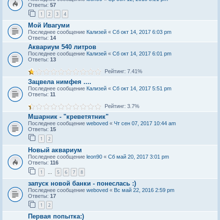
Ответы:
57
1
2
3
4
Мой Ивагуми
Последнее сообщение
Кализей
«
Сб окт 14, 2017 6:03 pm
Ответы:
14
Аквариум 540 литров
Последнее сообщение
Кализей
«
Сб окт 14, 2017 6:01 pm
Ответы:
13
Рейтинг: 7.41%
Зацвела нимфея ....
Последнее сообщение
Кализей
«
Сб окт 14, 2017 5:51 pm
Ответы:
11
Рейтинг: 3.7%
Мшарник - "креветятник"
Последнее сообщение
weboved
«
Чт сен 07, 2017 10:44 am
Ответы:
15
1
2
Новый аквариум
Последнее сообщение
leon90
«
Сб май 20, 2017 3:01 pm
Ответы:
116
1
5
6
7
8
…
запуск новой банки - понеслась :)
Последнее сообщение
weboved
«
Вс май 22, 2016 2:59 pm
Ответы:
17
1
2
Первая попытка:)