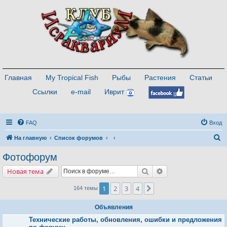
Главная
My Tropical Fish
Рыбы
Растения
Статьи
Ссылки
e-mail
Иврит
FAQ
Вход
П
На главную
Список форумов
о
Фотофорум
и
Поиск
Расширенный поис
Новая тема
с
к
1
2
3
4
След.
164 темы
Объявления
Технические работы, обновления, ошибки и предложения