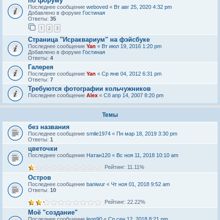
по форуму
Последнее сообщение
weboved
«
Вт авг 25, 2020 4:32 pm
Добавлено в форуме
Гостиная
Ответы:
35
1
2
3
Страница "Исраквариум" на фэйсбуке
Последнее сообщение
Yan
«
Вт июл 19, 2016 1:20 pm
Добавлено в форуме
Гостиная
Ответы:
4
Галерея
Последнее сообщение
Yan
«
Ср янв 04, 2012 6:31 pm
Ответы:
7
Требуются фотографии кольчужников
Последнее сообщение
Alex
«
Сб апр 14, 2007 8:20 pm
Темы
без названия
Последнее сообщение
smile1974
«
Пн мар 18, 2019 3:30 pm
Ответы:
1
цветочки
Последнее сообщение
Натан120
«
Вс ноя 11, 2018 10:10 am
Рейтинг: 11.11%
Остров
Последнее сообщение
baniwur
«
Чт ноя 01, 2018 9:52 am
Ответы:
10
Рейтинг: 22.22%
Моё "создание"
Последнее сообщение
leon90
«
Ср сен 12, 2018 8:21 pm