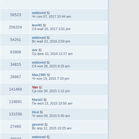
weboved
56523
Чт сен 07, 2017 10:44 am
leon90
256324
Сб май 20, 2017 3:01 pm
weboved
54261
Вс май 22, 2016 2:59 pm
dvir
63908
Ср фев 10, 2016 12:27 am
weboved
34815
Сб ноя 28, 2015 8:25 pm
Max1980
26867
Чт ноя 19, 2015 7:19 pm
Yan
141468
Ср сен 30, 2015 1:12 pm
MariaS
118691
Пн июл 13, 2015 10:50 am
Irkut
131036
Чт июл 09, 2015 5:40 am
geveret
27460
Вс апр 12, 2015 10:25 am
weboved