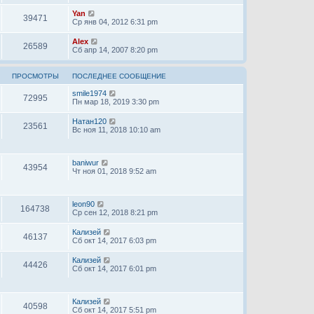
Yan
39471
Ср янв 04, 2012 6:31 pm
Alex
26589
Сб апр 14, 2007 8:20 pm
ПРОСМОТРЫ
ПОСЛЕДНЕЕ СООБЩЕНИЕ
smile1974
72995
Пн мар 18, 2019 3:30 pm
Натан120
23561
Вс ноя 11, 2018 10:10 am
baniwur
43954
Чт ноя 01, 2018 9:52 am
leon90
164738
Ср сен 12, 2018 8:21 pm
Кализей
46137
Сб окт 14, 2017 6:03 pm
Кализей
44426
Сб окт 14, 2017 6:01 pm
Кализей
40598
Сб окт 14, 2017 5:51 pm