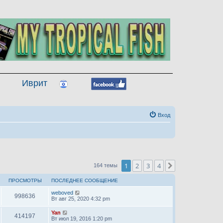
Иврит
Вход
1
2
3
4
След.
164 темы
ПРОСМОТРЫ
ПОСЛЕДНЕЕ СООБЩЕНИЕ
weboved
998636
Вт авг 25, 2020 4:32 pm
Yan
414197
Вт июл 19, 2016 1:20 pm