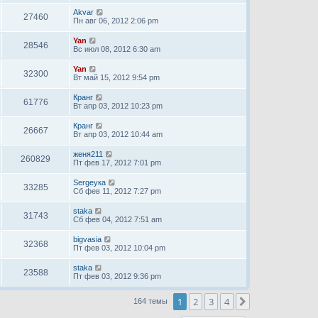
Akvar
27460
Пн авг 06, 2012 2:06 pm
Yan
28546
Вс июл 08, 2012 6:30 am
Yan
32300
Вт май 15, 2012 9:54 pm
Кранг
61776
Вт апр 03, 2012 10:23 pm
Кранг
26667
Вт апр 03, 2012 10:44 am
женя211
260829
Пт фев 17, 2012 7:01 pm
Sergeyка
33285
Сб фев 11, 2012 7:27 pm
staka
31743
Сб фев 04, 2012 7:51 am
bigvasia
32368
Пт фев 03, 2012 10:04 pm
staka
23588
Пт фев 03, 2012 9:36 pm
1
2
3
4
След.
164 темы