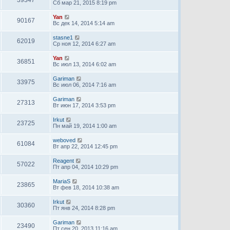
39347
Сб мар 21, 2015 8:19 pm
Yan
90167
Вс дек 14, 2014 5:14 am
stasne1
62019
Ср ноя 12, 2014 6:27 am
Yan
36851
Вс июл 13, 2014 6:02 am
Gariman
33975
Вс июл 06, 2014 7:16 am
Gariman
27313
Вт июн 17, 2014 3:53 pm
Irkut
23725
Пн май 19, 2014 1:00 am
weboved
61084
Вт апр 22, 2014 12:45 pm
Reagent
57022
Пт апр 04, 2014 10:29 pm
MariaS
23865
Вт фев 18, 2014 10:38 am
Irkut
30360
Пт янв 24, 2014 8:28 pm
Gariman
23490
Пт сен 20, 2013 11:16 am