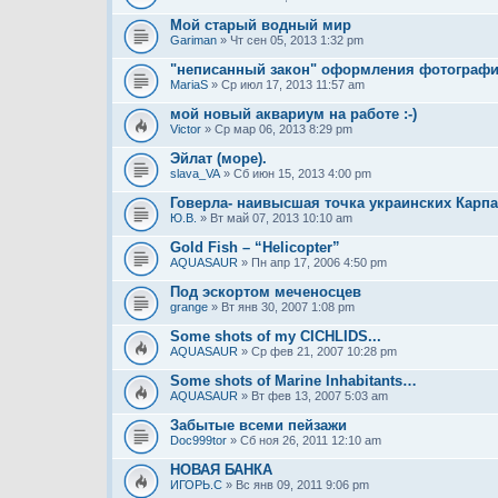
Мой старый водный мир
Gariman
» Чт сен 05, 2013 1:32 pm
"неписанный закон" оформления фотограф
MariaS
» Ср июл 17, 2013 11:57 am
мой новый аквариум на работе :-)
Victor
» Ср мар 06, 2013 8:29 pm
Эйлат (море).
slava_VA
» Сб июн 15, 2013 4:00 pm
Говерла- наивысшая точка украинских Карпат
Ю.В.
» Вт май 07, 2013 10:10 am
Gold Fish – “Helicopter”
AQUASAUR
» Пн апр 17, 2006 4:50 pm
Под эскортом меченосцев
grange
» Вт янв 30, 2007 1:08 pm
Some shots of my CICHLIDS...
AQUASAUR
» Ср фев 21, 2007 10:28 pm
Some shots of Marine Inhabitants…
AQUASAUR
» Вт фев 13, 2007 5:03 am
Забытые всеми пейзажи
Doc999tor
» Сб ноя 26, 2011 12:10 am
НОВАЯ БАНКА
ИГОРЬ.C
» Вс янв 09, 2011 9:06 pm