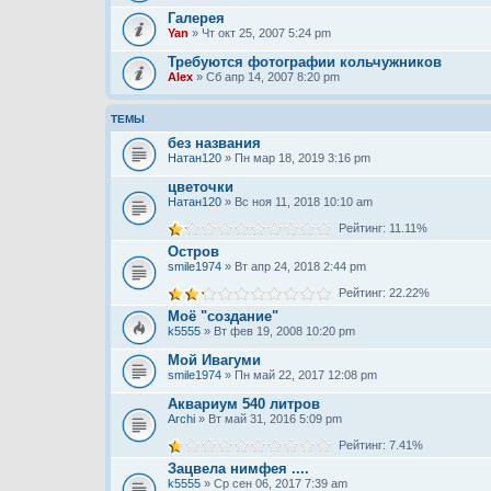
Галерея
Yan
» Чт окт 25, 2007 5:24 pm
Требуются фотографии кольчужников
Alex
» Сб апр 14, 2007 8:20 pm
ТЕМЫ
без названия
Натан120
» Пн мар 18, 2019 3:16 pm
цветочки
Натан120
» Вс ноя 11, 2018 10:10 am
Рейтинг: 11.11%
Остров
smile1974
» Вт апр 24, 2018 2:44 pm
Рейтинг: 22.22%
Моё "создание"
k5555
» Вт фев 19, 2008 10:20 pm
Мой Ивагуми
smile1974
» Пн май 22, 2017 12:08 pm
Аквариум 540 литров
Archi
» Вт май 31, 2016 5:09 pm
Рейтинг: 7.41%
Зацвела нимфея ....
k5555
» Ср сен 06, 2017 7:39 am