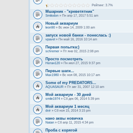
Рейтинг: 3.7%
Мшарник - "креветятник"
Smilodon
» Пн апр 17, 2017 5:51 am
Новый аквариум
leon90
» Вс июн 14, 2009 1:00 am
запуск новой банки - понеслась :)
vpavel
» Пн май 16, 2016 10:14 am
Первая попытка:)
schremer
» Пт янв 02, 2015 2:08 pm
Просто посмотреть
Натан120
» Пн июл 27, 2015 9:37 pm
Первые шаги...
Max1980
» Вс ноя 08, 2015 10:17 am
Some of my PREDATORS...
AQUASAUR
» Пт авг 31, 2007 12:10 am
Мой аквариум - 30 дней
smile1974
» Сб дек 06, 2014 5:39 pm
Мой аквариум 1 месяц
dvir
» Сб ноя 15, 2014 3:15 pm
нано аквы новичка
Natan
» Сб апр 11, 2015 4:34 pm
Проба с корягой