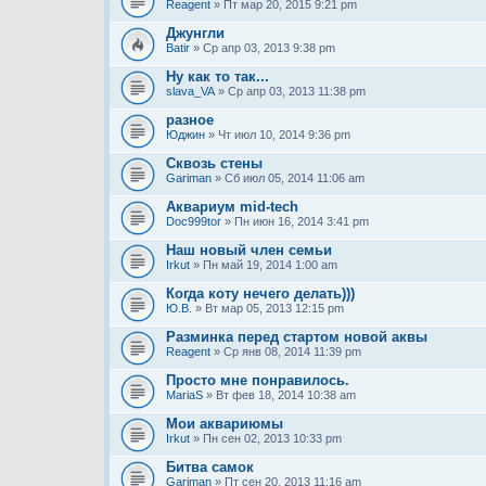
Reagent
» Пт мар 20, 2015 9:21 pm
Джунгли
Batir
» Ср апр 03, 2013 9:38 pm
Ну как то так...
slava_VA
» Ср апр 03, 2013 11:38 pm
разное
Юджин
» Чт июл 10, 2014 9:36 pm
Сквозь стены
Gariman
» Сб июл 05, 2014 11:06 am
Аквариум mid-tech
Doc999tor
» Пн июн 16, 2014 3:41 pm
Наш новый член семьи
Irkut
» Пн май 19, 2014 1:00 am
Когда коту нечего делать)))
Ю.В.
» Вт мар 05, 2013 12:15 pm
Разминка перед стартом новой аквы
Reagent
» Ср янв 08, 2014 11:39 pm
Просто мне понравилось.
MariaS
» Вт фев 18, 2014 10:38 am
Мои аквариюмы
Irkut
» Пн сен 02, 2013 10:33 pm
Битва самок
Gariman
» Пт сен 20, 2013 11:16 am