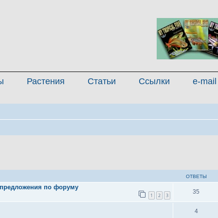
ы
Растения
Статьи
Ссылки
e-mail
иренный поиск
ОТВЕТЫ
 предложения по форуму
35
1
2
3
4