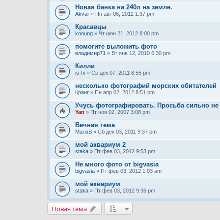
Новая банка на 240л на земле.
Akvar
» Пн авг 06, 2012 1:37 pm
Красавцы
konung
» Чт июн 21, 2012 8:00 pm
помогите выложить фото
владимир71
» Вт янв 12, 2010 6:30 pm
Килли
is-fx
» Ср дек 07, 2011 8:55 pm
несколько фотографий морских обитателей
Кранг
» Пн апр 02, 2012 8:51 pm
Учусь фотографировать. Просьба сильно не 
Yan
» Пт ноя 02, 2007 3:08 pm
Вечная тема
MariaS
» Сб дек 03, 2011 9:37 pm
мой аквариум 2
staka
» Пт фев 03, 2012 9:53 pm
Не много фото от bigvasia
bigvasia
» Пт фев 03, 2012 1:03 am
мой аквариум
staka
» Пт фев 03, 2012 9:36 pm
Новая тема