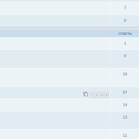
7
0
ОТВЕТЫ
1
0
10
57
1
2
3
4
14
13
11