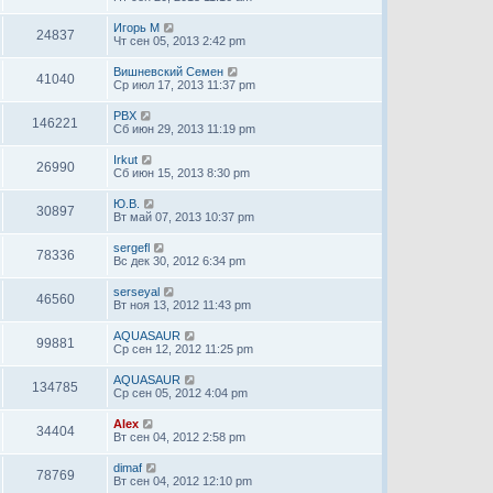
Игорь М
24837
Чт сен 05, 2013 2:42 pm
Вишневский Семен
41040
Ср июл 17, 2013 11:37 pm
PBX
146221
Сб июн 29, 2013 11:19 pm
Irkut
26990
Сб июн 15, 2013 8:30 pm
Ю.В.
30897
Вт май 07, 2013 10:37 pm
sergefl
78336
Вс дек 30, 2012 6:34 pm
serseyal
46560
Вт ноя 13, 2012 11:43 pm
AQUASAUR
99881
Ср сен 12, 2012 11:25 pm
AQUASAUR
134785
Ср сен 05, 2012 4:04 pm
Alex
34404
Вт сен 04, 2012 2:58 pm
dimaf
78769
Вт сен 04, 2012 12:10 pm