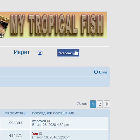
Иврит
Вход
1
2
След.
76 тем
ПРОСМОТРЫ
ПОСЛЕДНЕЕ СООБЩЕНИЕ
weboved
998893
Вт авг 25, 2020 4:32 pm
Yan
414271
Вт июл 19, 2016 1:20 pm