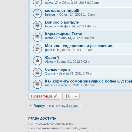
slava_VA
» Сб фев 23, 2013 9:22 pm
мотыль от яира!!!
beekas
» Сб окт 14, 2006 1:46 am
Вопрос о мотыле
leons37
» Чт фев 14, 2013 4:44 pm
Корм фирмы Тетра.
dimaf
» Сб апр 14, 2012 10:04 pm
Мотыль, содержание и разведение.
goffa
» Пт дек 24, 2010 11:02 am
Фарш ?
Aleks
» Вс янв 01, 2012 9:02 pm
белые черви
Эмиль
» Вт май 31, 2011 6:45 pm
Как кормить сомов живущих с более шустр
alexs
» Пт июн 03, 2011 12:07 am
Новая тема
Вернуться к списку форумов
ПРАВА ДОСТУПА
Вы
не можете
начинать темы
Вы
не можете
отвечать на сообщения