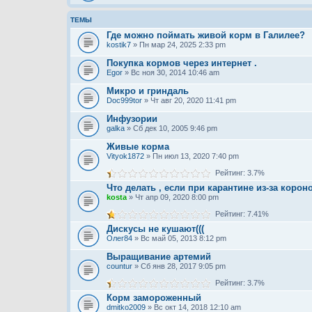
ТЕМЫ
Где можно поймать живой корм в Галилее?
kostik7
» Пн мар 24, 2025 2:33 pm
Покупка кормов через интернет .
Egor
» Вс ноя 30, 2014 10:46 am
Микро и гриндаль
Doc999tor
» Чт авг 20, 2020 11:41 pm
Инфузории
galka
» Сб дек 10, 2005 9:46 pm
Живые корма
Vityok1872
» Пн июл 13, 2020 7:40 pm
Рейтинг: 3.7%
Что делать , если при карантине из-за корон
kosta
» Чт апр 09, 2020 8:00 pm
Рейтинг: 7.41%
Дискусы не кушают(((
Олег84
» Вс май 05, 2013 8:12 pm
Выращивание артемий
countur
» Сб янв 28, 2017 9:05 pm
Рейтинг: 3.7%
Корм замороженный
dmitko2009
» Вс окт 14, 2018 12:10 am