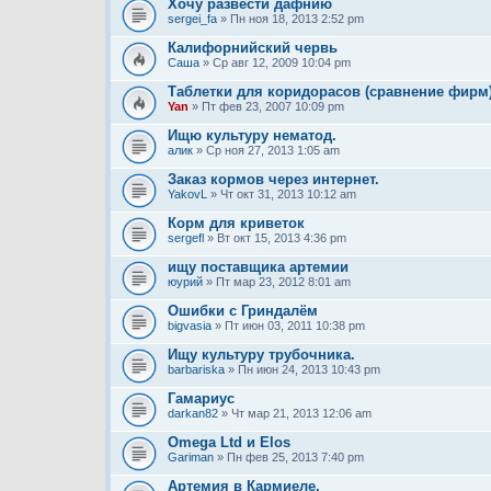
Хочу развести дафнию
sergei_fa
» Пн ноя 18, 2013 2:52 pm
Калифорнийский червь
Саша
» Ср авг 12, 2009 10:04 pm
Таблетки для коридорасов (сравнение фирм
Yan
» Пт фев 23, 2007 10:09 pm
Ищю культуру нематод.
алик
» Ср ноя 27, 2013 1:05 am
Заказ кормов через интернет.
YakovL
» Чт окт 31, 2013 10:12 am
Корм для криветок
sergefl
» Вт окт 15, 2013 4:36 pm
ищу поставщика артемии
юурий
» Пт мар 23, 2012 8:01 am
Ошибки с Гриндалём
bigvasia
» Пт июн 03, 2011 10:38 pm
Ищу культуру трубочника.
barbariska
» Пн июн 24, 2013 10:43 pm
Гамариус
darkan82
» Чт мар 21, 2013 12:06 am
Omega Ltd и Elos
Gariman
» Пн фев 25, 2013 7:40 pm
Артемия в Кармиеле.