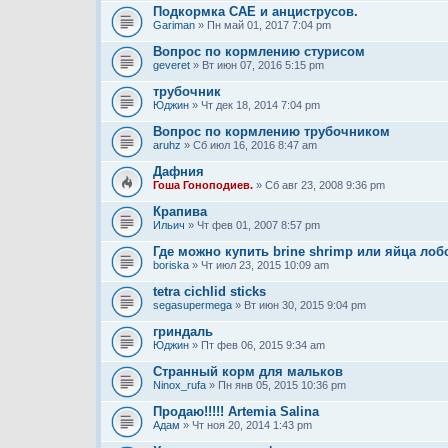
Подкормка САЕ и анциструсов.
Gariman
» Пн май 01, 2017 7:04 pm
Вопрос по кормлению стурисом
geveret
» Вт июн 07, 2016 5:15 pm
трубочник
Юджин
» Чт дек 18, 2014 7:04 pm
Вопрос по кормлению трубочником
aruhz
» Сб июл 16, 2016 8:47 am
Дафния
Гоша Гоноподиев.
» Сб авг 23, 2008 9:36 pm
Крапива
Ильич
» Чт фев 01, 2007 8:57 pm
Где можно купить brine shrimp или яйца лоб
boriska
» Чт июл 23, 2015 10:09 am
tetra cichlid sticks
segasupermega
» Вт июн 30, 2015 9:04 pm
гриндаль
Юджин
» Пт фев 06, 2015 9:34 am
Странный корм для мальков
Ninox_rufa
» Пн янв 05, 2015 10:36 pm
Продаю!!!!! Artemia Salina
Адам
» Чт ноя 20, 2014 1:43 pm