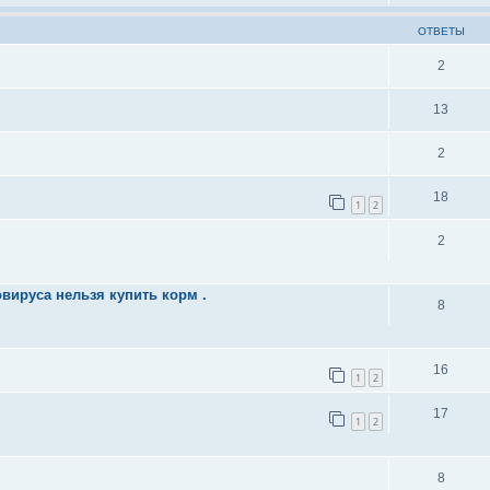
ОТВЕТЫ
2
13
2
18
1
2
2
овируса нельзя купить корм .
8
16
1
2
17
1
2
8