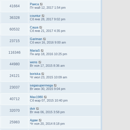
Раиса
41664
Пт май 12, 2017 1:54 pm
countur
36328
Сб янв 28, 2017 9:02 pm
Саша
60532
Сб янв 21, 2017 4:35 pm
Gariman
23715
Сб июл 16, 2016 9:00 am
MariaS
116346
Пн апр 18, 2016 10:25 pm
wens
44980
Вт ноя 17, 2015 8:36 am
boriska
24121
Чт июл 23, 2015 10:09 am
segasupermega
23037
Вт июн 30, 2015 9:04 pm
Max1980
40712
Сб мар 07, 2015 10:40 pm
dvir
32070
Вт янв 06, 2015 3:58 pm
Адам
25983
Чт ноя 20, 2014 8:18 pm