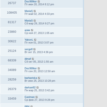
Doc999tor
26737
Пт июн 20, 2014 8:12 pm
MariaS
108405
Пт май 02, 2014 4:33 pm
MariaS
81317
Сб мар 29, 2014 9:27 pm
алик
23860
Ср ноя 27, 2013 1:05 am
YakovL
30622
Пт ноя 01, 2013 3:07 pm
sergefl
25124
Вт окт 15, 2013 4:36 pm
dimaf
68339
Сб окт 05, 2013 1:55 am
Doc999tor
34089
Пт сен 20, 2013 12:50 am
barbariska
28259
Вт июн 25, 2013 10:28 pm
darkan82
26379
Пн мар 25, 2013 3:42 pm
Gariman
33459
Ср фев 27, 2013 9:28 pm
PBX