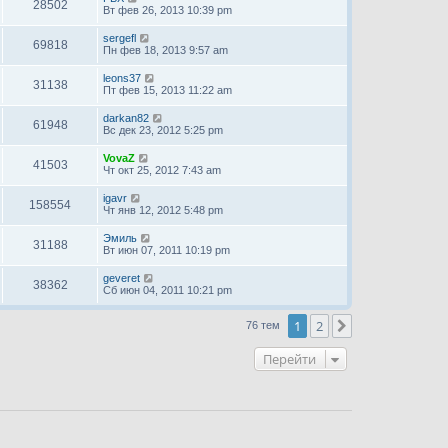
28502
Вт фев 26, 2013 10:39 pm
sergefl
69818
Пн фев 18, 2013 9:57 am
leons37
31138
Пт фев 15, 2013 11:22 am
darkan82
61948
Вс дек 23, 2012 5:25 pm
VovaZ
41503
Чт окт 25, 2012 7:43 am
igavr
158554
Чт янв 12, 2012 5:48 pm
Эмиль
31188
Вт июн 07, 2011 10:19 pm
geveret
38362
Сб июн 04, 2011 10:21 pm
1
2
След.
76 тем
Перейти