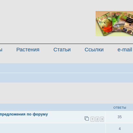
ы
Растения
Статьи
Ссылки
e-mail
иренный поиск
ОТВЕТЫ
 предложения по форуму
35
1
2
3
4