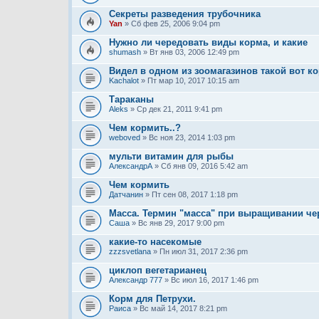
Секреты разведения трубочника
Yan
» Сб фев 25, 2006 9:04 pm
Нужно ли чередовать виды корма, и какие
shumash
» Вт янв 03, 2006 12:49 pm
Видел в одном из зоомагазинов такой вот к
Kachalot
» Пт мар 10, 2017 10:15 am
Тараканы
Aleks
» Ср дек 21, 2011 9:41 pm
Чем кормить..?
weboved
» Вс ноя 23, 2014 1:03 pm
мульти витамин для рыбы
АлександрА
» Сб янв 09, 2016 5:42 am
Чем кормить
Датчанин
» Пт сен 08, 2017 1:18 pm
Масса. Термин "масса" при выращивании че
Саша
» Вс янв 29, 2017 9:00 pm
какие-то насекомые
zzzsvetlana
» Пн июл 31, 2017 2:36 pm
циклоп вегетарианец
Александр 777
» Вс июл 16, 2017 1:46 pm
Корм для Петрухи.
Раиса
» Вс май 14, 2017 8:21 pm