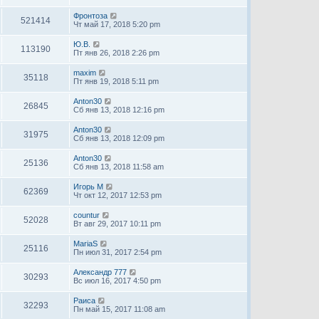
Фронтоза
521414
Чт май 17, 2018 5:20 pm
Ю.В.
113190
Пт янв 26, 2018 2:26 pm
maxim
35118
Пт янв 19, 2018 5:11 pm
Anton30
26845
Сб янв 13, 2018 12:16 pm
Anton30
31975
Сб янв 13, 2018 12:09 pm
Anton30
25136
Сб янв 13, 2018 11:58 am
Игорь М
62369
Чт окт 12, 2017 12:53 pm
countur
52028
Вт авг 29, 2017 10:11 pm
MariaS
25116
Пн июл 31, 2017 2:54 pm
Александр 777
30293
Вс июл 16, 2017 4:50 pm
Раиса
32293
Пн май 15, 2017 11:08 am