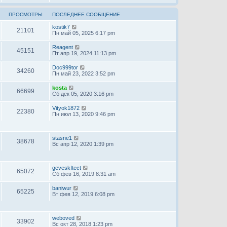
ПРОСМОТРЫ
ПОСЛЕДНЕЕ СООБЩЕНИЕ
kostik7
21101
Пн май 05, 2025 6:17 pm
Reagent
45151
Пт апр 19, 2024 11:13 pm
Doc999tor
34260
Пн май 23, 2022 3:52 pm
kosta
66699
Сб дек 05, 2020 3:16 pm
Vityok1872
22380
Пн июл 13, 2020 9:46 pm
stasne1
38678
Вс апр 12, 2020 1:39 pm
geveskItect
65072
Сб фев 16, 2019 8:31 am
baniwur
65225
Вт фев 12, 2019 6:08 pm
weboved
33902
Вс окт 28, 2018 1:23 pm