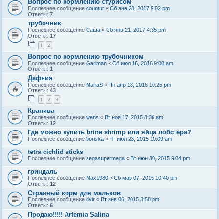
Вопрос по кормлению стурисом
Последнее сообщение
countur
«
Сб янв 28, 2017 9:02 pm
Ответы:
7
трубочник
Последнее сообщение
Саша
«
Сб янв 21, 2017 4:35 pm
Ответы:
17
1
2
Вопрос по кормлению трубочником
Последнее сообщение
Gariman
«
Сб июл 16, 2016 9:00 am
Ответы:
1
Дафния
Последнее сообщение
MariaS
«
Пн апр 18, 2016 10:25 pm
Ответы:
43
1
2
3
Крапива
Последнее сообщение
wens
«
Вт ноя 17, 2015 8:36 am
Ответы:
12
Где можно купить brine shrimp или яйца лобстера?
Последнее сообщение
boriska
«
Чт июл 23, 2015 10:09 am
tetra cichlid sticks
Последнее сообщение
segasupermega
«
Вт июн 30, 2015 9:04 pm
гриндаль
Последнее сообщение
Max1980
«
Сб мар 07, 2015 10:40 pm
Ответы:
12
Странный корм для мальков
Последнее сообщение
dvir
«
Вт янв 06, 2015 3:58 pm
Ответы:
6
Продаю!!!!! Artemia Salina