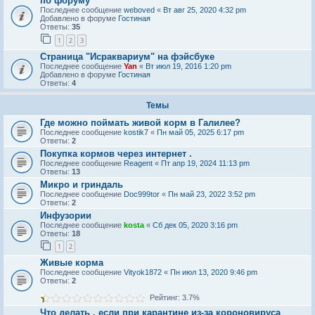
по форуму
Последнее сообщение
weboved
«
Вт авг 25, 2020 4:32 pm
Добавлено в форуме
Гостиная
Ответы:
35
1
2
3
Страница "Исраквариум" на фэйсбуке
Последнее сообщение
Yan
«
Вт июл 19, 2016 1:20 pm
Добавлено в форуме
Гостиная
Ответы:
4
Темы
Где можно поймать живой корм в Галилее?
Последнее сообщение
kostik7
«
Пн май 05, 2025 6:17 pm
Ответы:
2
Покупка кормов через интернет .
Последнее сообщение
Reagent
«
Пт апр 19, 2024 11:13 pm
Ответы:
13
Микро и гриндаль
Последнее сообщение
Doc999tor
«
Пн май 23, 2022 3:52 pm
Ответы:
2
Инфузории
Последнее сообщение
kosta
«
Сб дек 05, 2020 3:16 pm
Ответы:
18
1
2
Живые корма
Последнее сообщение
Vityok1872
«
Пн июл 13, 2020 9:46 pm
Ответы:
2
Рейтинг: 3.7%
Что делать , если при карантине из-за короновируса