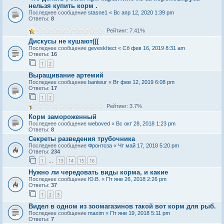
нельзя купить корм .
Последнее сообщение
stasne1
«
Вс апр 12, 2020 1:39 pm
Ответы:
8
Рейтинг: 7.41%
Дискусы не кушают(((
Последнее сообщение
geveskItect
«
Сб фев 16, 2019 8:31 am
Ответы:
16
1
2
Выращивание артемий
Последнее сообщение
baniwur
«
Вт фев 12, 2019 6:08 pm
Ответы:
17
1
2
Рейтинг: 3.7%
Корм замороженный
Последнее сообщение
weboved
«
Вс окт 28, 2018 1:23 pm
Ответы:
8
Секреты разведения трубочника
Последнее сообщение
Фронтоза
«
Чт май 17, 2018 5:20 pm
Ответы:
234
1
13
14
15
16
…
Нужно ли чередовать виды корма, и какие
Последнее сообщение
Ю.В.
«
Пт янв 26, 2018 2:26 pm
Ответы:
37
1
2
3
Видел в одном из зоомагазинов такой вот корм для рыб.
Последнее сообщение
maxim
«
Пт янв 19, 2018 5:11 pm
Ответы:
7