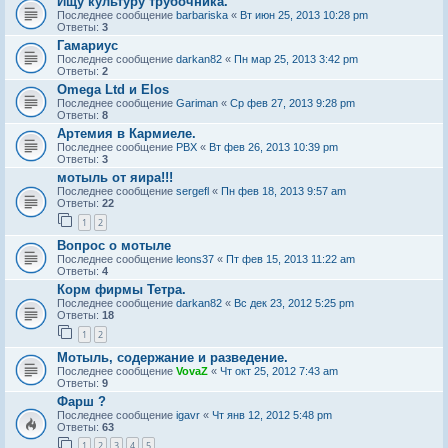
Ищу культуру трубочника.
Последнее сообщение
barbariska
«
Вт июн 25, 2013 10:28 pm
Ответы:
3
Гамариус
Последнее сообщение
darkan82
«
Пн мар 25, 2013 3:42 pm
Ответы:
2
Omega Ltd и Elos
Последнее сообщение
Gariman
«
Ср фев 27, 2013 9:28 pm
Ответы:
8
Артемия в Кармиеле.
Последнее сообщение
PBX
«
Вт фев 26, 2013 10:39 pm
Ответы:
3
мотыль от яира!!!
Последнее сообщение
sergefl
«
Пн фев 18, 2013 9:57 am
Ответы:
22
1
2
Вопрос о мотыле
Последнее сообщение
leons37
«
Пт фев 15, 2013 11:22 am
Ответы:
4
Корм фирмы Тетра.
Последнее сообщение
darkan82
«
Вс дек 23, 2012 5:25 pm
Ответы:
18
1
2
Мотыль, содержание и разведение.
Последнее сообщение
VovaZ
«
Чт окт 25, 2012 7:43 am
Ответы:
9
Фарш ?
Последнее сообщение
igavr
«
Чт янв 12, 2012 5:48 pm
Ответы:
63
1
2
3
4
5