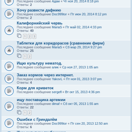
Последнее сообщение
Адам
«
Чт ноя 20, 2014 8:18 pm
Ответы:
2
Хочу развести дафнию
Последнее сообщение
Doc999tor
«
Пт июн 20, 2014 8:12 pm
Ответы:
2
Калифорнийский червь
Последнее сообщение
MariaS
«
Пт май 02, 2014 4:33 pm
Ответы:
40
1
2
3
Таблетки для коридорасов (сравнение фирм)
Последнее сообщение
MariaS
«
Сб мар 29, 2014 9:27 pm
Ответы:
25
1
2
Ищю культуру нематод.
Последнее сообщение
алик
«
Ср ноя 27, 2013 1:05 am
Заказ кормов через интернет.
Последнее сообщение
YakovL
«
Пт ноя 01, 2013 3:07 pm
Ответы:
4
Корм для криветок
Последнее сообщение
sergefl
«
Вт окт 15, 2013 4:36 pm
ищу поставщика артемии
Последнее сообщение
dimaf
«
Сб окт 05, 2013 1:55 am
Ответы:
22
1
2
Ошибки с Гриндалём
Последнее сообщение
Doc999tor
«
Пт сен 20, 2013 12:50 am
Ответы:
6