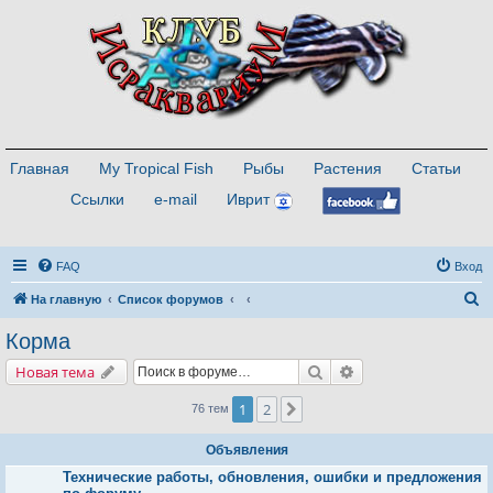
Главная
My Tropical Fish
Рыбы
Растения
Статьи
Ссылки
e-mail
Иврит
FAQ
Вход
П
На главную
Список форумов
о
Корма
и
Поиск
Расширенный поис
Новая тема
с
к
1
2
След.
76 тем
Объявления
Технические работы, обновления, ошибки и предложения