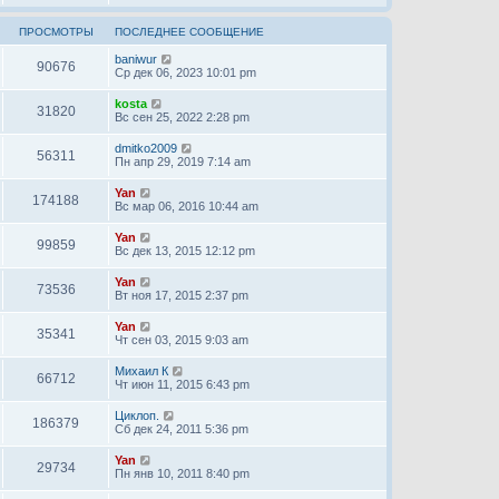
ПРОСМОТРЫ
ПОСЛЕДНЕЕ СООБЩЕНИЕ
baniwur
90676
Ср дек 06, 2023 10:01 pm
kosta
31820
Вс сен 25, 2022 2:28 pm
dmitko2009
56311
Пн апр 29, 2019 7:14 am
Yan
174188
Вс мар 06, 2016 10:44 am
Yan
99859
Вс дек 13, 2015 12:12 pm
Yan
73536
Вт ноя 17, 2015 2:37 pm
Yan
35341
Чт сен 03, 2015 9:03 am
Михаил К
66712
Чт июн 11, 2015 6:43 pm
Циклоп.
186379
Сб дек 24, 2011 5:36 pm
Yan
29734
Пн янв 10, 2011 8:40 pm