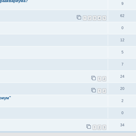
срааквариума?
9
62
1
2
3
4
5
0
12
5
7
24
1
2
20
1
2
ариум"
2
0
34
1
2
3