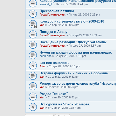
Каковы условия использования ресурсов И
Woland_IL
» Вт окт 05, 2010 11:44 pm
Прекрасная пятница
Гоша Гоноподиев.
» Пт янв 23, 2009 7:26 pm
Конкурс на лучшую статью - 2009-2010
Yan
» Ср апр 29, 2009 8:03 pm
Поездка в Араву
Гоша Гоноподиев.
» Вт мар 03, 2009 11:59 am
Посещение разводни "Дискус хаГалиль"
Гоша Гоноподиев.
» Пт фев 27, 2009 8:57 pm
Нужен ли раздел форума для начинающих
henh-ana
» Ср дек 28, 2005 1:16 pm
как все началось
Alex
» Ср дек 07, 2005 9:15 pm
Встреча форумчан и пикник на обочине.
Yan
» Сб апр 21, 2007 9:31 pm
Репортаж со встречи членов клуба "Исракв
Yan
» Вт окт 31, 2006 8:53 pm
Раздел "ссылки"
Yan
» Ср сен 20, 2006 8:51 pm
Экскурсия на Яркон 28 марта.
Yan
» Вт мар 14, 2006 11:57 am