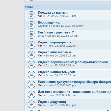
ТЕМЫ
Поездка за раками
Yan
» Сб ноя 25, 2006 3:10 pm
Возрождение.
Gariman
» Пн сен 12, 2022 10:50 pm
Клуб еще существует?
dimaf
» Ср сен 18, 2013 5:17 pm
Индекс коридорасов
Yan
» Чт июн 29, 2006 10:11 pm
Индекс апистограмм
Yan
» Вс янв 04, 2009 8:18 pm
Индекс лорикариевых (кольчужных) сомов.
Yan
» Ср окт 25, 2006 3:06 pm
Индекс нанностомусов
Yan
» Вс апр 04, 2010 8:14 pm
Посещение дискусоразводни Шахара Данциг
Yan
» Чт июл 17, 2008 9:00 pm
Для всех желающих - посещение рыборазвод
Yan
» Пт янв 09, 2009 2:03 pm
Индекс радужниц
Yan
» Пн янв 15, 2007 8:59 pm