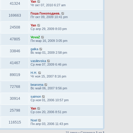
Yan
41324
Чт окт 07, 2010 6:27 am
Гоша Гоноподиев.
169663
Пт окт 09, 2009 10:41 pm
Yan
24508
Ср апр 29, 2009 8:03 pm
VovaZ
47805
Пн мар 16, 2009 3:05 pm
galka
33846
Вс мар 01, 2009 2:58 pm
vasilevska
41467
Ср янв 07, 2009 6:46 pm
Н.Н.
89019
Чт ноя 15, 2007 8:16 pm
bearoma
72768
Вс май 06, 2007 9:56 pm
saimon
30914
Ср ноя 01, 2006 10:57 pm
Yan
25798
Ср сен 20, 2006 8:51 pm
Noel
116515
Пн апр 03, 2006 11:43 pm
21 тема • Страница
1
из
1