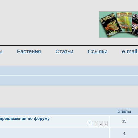
ы
Растения
Статьи
Ссылки
e-mail
иренный поиск
ОТВЕТЫ
 предложения по форуму
35
1
2
3
4