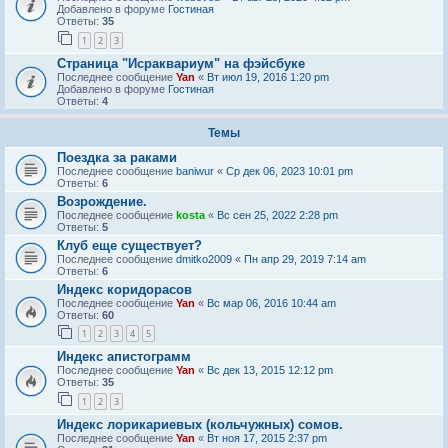
Добавлено в форуме
Гостиная
Ответы:
35
1
2
3
Страница "Исраквариум" на фэйсбуке
Последнее сообщение
Yan
«
Вт июл 19, 2016 1:20 pm
Добавлено в форуме
Гостиная
Ответы:
4
Темы
Поездка за раками
Последнее сообщение
baniwur
«
Ср дек 06, 2023 10:01 pm
Ответы:
6
Возрождение.
Последнее сообщение
kosta
«
Вс сен 25, 2022 2:28 pm
Ответы:
5
Клуб еще существует?
Последнее сообщение
dmitko2009
«
Пн апр 29, 2019 7:14 am
Ответы:
6
Индекс коридорасов
Последнее сообщение
Yan
«
Вс мар 06, 2016 10:44 am
Ответы:
60
1
2
3
4
5
Индекс апистограмм
Последнее сообщение
Yan
«
Вс дек 13, 2015 12:12 pm
Ответы:
35
1
2
3
Индекс лорикариевых (кольчужных) сомов.
Последнее сообщение
Yan
«
Вт ноя 17, 2015 2:37 pm