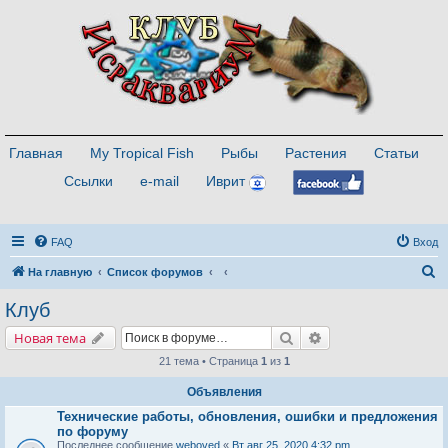
Главная
My Tropical Fish
Рыбы
Растения
Статьи
Ссылки
e-mail
Иврит
FAQ
Вход
П
На главную
Список форумов
о
Клуб
и
Поиск
Расширенный поис
Новая тема
с
21 тема • Страница
1
из
1
к
Объявления
Технические работы, обновления, ошибки и предложения
по форуму
Последнее сообщение
weboved
«
Вт авг 25, 2020 4:32 pm