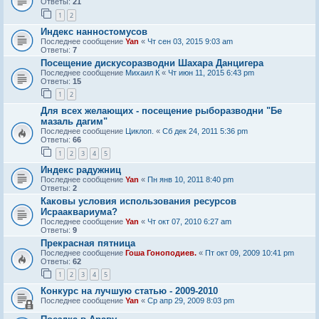
Ответы:
21
1
2
Индекс нанностомусов
Последнее сообщение
Yan
«
Чт сен 03, 2015 9:03 am
Ответы:
7
Посещение дискусоразводни Шахара Данцигера
Последнее сообщение
Михаил К
«
Чт июн 11, 2015 6:43 pm
Ответы:
15
1
2
Для всех желающих - посещение рыборазводни "Бе
мазаль дагим"
Последнее сообщение
Циклоп.
«
Сб дек 24, 2011 5:36 pm
Ответы:
66
1
2
3
4
5
Индекс радужниц
Последнее сообщение
Yan
«
Пн янв 10, 2011 8:40 pm
Ответы:
2
Каковы условия использования ресурсов
Исрааквариума?
Последнее сообщение
Yan
«
Чт окт 07, 2010 6:27 am
Ответы:
9
Прекрасная пятница
Последнее сообщение
Гоша Гоноподиев.
«
Пт окт 09, 2009 10:41 pm
Ответы:
62
1
2
3
4
5
Конкурс на лучшую статью - 2009-2010
Последнее сообщение
Yan
«
Ср апр 29, 2009 8:03 pm