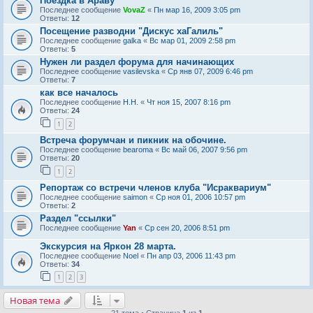
Поездка в Араву
Последнее сообщение
VovaZ
«
Пн мар 16, 2009 3:05 pm
Ответы:
12
Посещение разводни "Дискус хаГалиль"
Последнее сообщение
galka
«
Вс мар 01, 2009 2:58 pm
Ответы:
5
Нужен ли раздел форума для начинающих
Последнее сообщение
vasilevska
«
Ср янв 07, 2009 6:46 pm
Ответы:
7
как все началось
Последнее сообщение
Н.Н.
«
Чт ноя 15, 2007 8:16 pm
Ответы:
24
1
2
Встреча форумчан и пикник на обочине.
Последнее сообщение
bearoma
«
Вс май 06, 2007 9:56 pm
Ответы:
20
1
2
Репортаж со встречи членов клуба "Исраквариум"
Последнее сообщение
saimon
«
Ср ноя 01, 2006 10:57 pm
Ответы:
2
Раздел "ссылки"
Последнее сообщение
Yan
«
Ср сен 20, 2006 8:51 pm
Экскурсия на Яркон 28 марта.
Последнее сообщение
Noel
«
Пн апр 03, 2006 11:43 pm
Ответы:
34
1
2
3
Новая тема