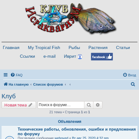
Главная
My Tropical Fish
Рыбы
Растения
Статьи
Ссылки
e-mail
Иврит
FAQ
Вход
П
На главную
Список форумов
о
Клуб
и
Поиск
Расширенный поис
Новая тема
с
21 тема • Страница
1
из
1
к
Объявления
Технические работы, обновления, ошибки и предложения
по форуму
Последнее сообщение
weboved
«
Вт авг 25, 2020 4:32 pm