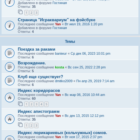
Добавлено в форуме
Гостиная
Ответы:
35
1
2
3
Страница "Исраквариум" на фэйсбуке
Последнее сообщение
Yan
«
Вт июл 19, 2016 1:20 pm
Добавлено в форуме
Гостиная
Ответы:
4
Темы
Поездка за раками
Последнее сообщение
baniwur
«
Ср дек 06, 2023 10:01 pm
Ответы:
6
Возрождение.
Последнее сообщение
kosta
«
Вс сен 25, 2022 2:28 pm
Ответы:
5
Клуб еще существует?
Последнее сообщение
dmitko2009
«
Пн апр 29, 2019 7:14 am
Ответы:
6
Индекс коридорасов
Последнее сообщение
Yan
«
Вс мар 06, 2016 10:44 am
Ответы:
60
1
2
3
4
5
Индекс апистограмм
Последнее сообщение
Yan
«
Вс дек 13, 2015 12:12 pm
Ответы:
35
1
2
3
Индекс лорикариевых (кольчужных) сомов.
Последнее сообщение
Yan
«
Вт ноя 17, 2015 2:37 pm