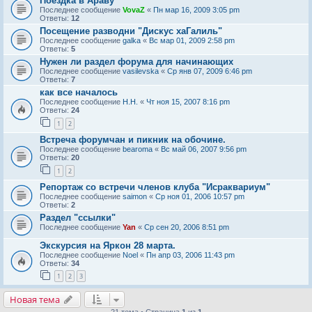
Поездка в Араву
Последнее сообщение
VovaZ
«
Пн мар 16, 2009 3:05 pm
Ответы:
12
Посещение разводни "Дискус хаГалиль"
Последнее сообщение
galka
«
Вс мар 01, 2009 2:58 pm
Ответы:
5
Нужен ли раздел форума для начинающих
Последнее сообщение
vasilevska
«
Ср янв 07, 2009 6:46 pm
Ответы:
7
как все началось
Последнее сообщение
Н.Н.
«
Чт ноя 15, 2007 8:16 pm
Ответы:
24
1
2
Встреча форумчан и пикник на обочине.
Последнее сообщение
bearoma
«
Вс май 06, 2007 9:56 pm
Ответы:
20
1
2
Репортаж со встречи членов клуба "Исраквариум"
Последнее сообщение
saimon
«
Ср ноя 01, 2006 10:57 pm
Ответы:
2
Раздел "ссылки"
Последнее сообщение
Yan
«
Ср сен 20, 2006 8:51 pm
Экскурсия на Яркон 28 марта.
Последнее сообщение
Noel
«
Пн апр 03, 2006 11:43 pm
Ответы:
34
1
2
3
Новая тема