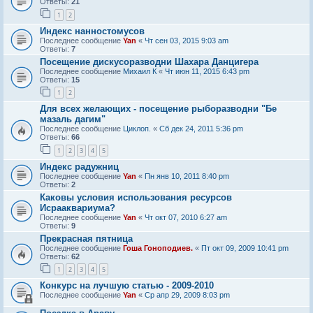
Ответы:
21
1
2
Индекс нанностомусов
Последнее сообщение
Yan
«
Чт сен 03, 2015 9:03 am
Ответы:
7
Посещение дискусоразводни Шахара Данцигера
Последнее сообщение
Михаил К
«
Чт июн 11, 2015 6:43 pm
Ответы:
15
1
2
Для всех желающих - посещение рыборазводни "Бе
мазаль дагим"
Последнее сообщение
Циклоп.
«
Сб дек 24, 2011 5:36 pm
Ответы:
66
1
2
3
4
5
Индекс радужниц
Последнее сообщение
Yan
«
Пн янв 10, 2011 8:40 pm
Ответы:
2
Каковы условия использования ресурсов
Исрааквариума?
Последнее сообщение
Yan
«
Чт окт 07, 2010 6:27 am
Ответы:
9
Прекрасная пятница
Последнее сообщение
Гоша Гоноподиев.
«
Пт окт 09, 2009 10:41 pm
Ответы:
62
1
2
3
4
5
Конкурс на лучшую статью - 2009-2010
Последнее сообщение
Yan
«
Ср апр 29, 2009 8:03 pm