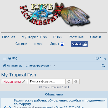
Главная
My Tropical Fish
Рыбы
Растения
Статьи
Ссылки
e-mail
Иврит
FAQ
Вход
П
На главную
Список форумов
о
My Tropical Fish
и
Поиск
Расширенный поис
Новая тема
с
28 тем • Страница
1
из
1
к
Объявления
Технические работы, обновления, ошибки и предложения
по форуму
Последнее сообщение
weboved
«
Вт авг 25, 2020 4:32 pm