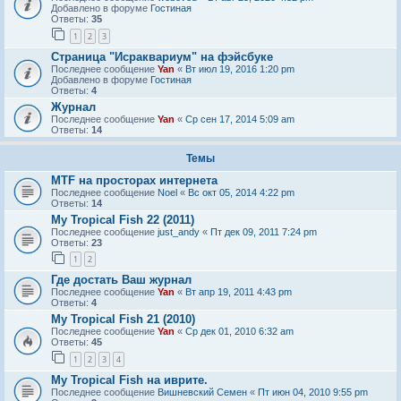
Добавлено в форуме
Гостиная
Ответы:
35
1
2
3
Страница "Исраквариум" на фэйсбуке
Последнее сообщение
Yan
«
Вт июл 19, 2016 1:20 pm
Добавлено в форуме
Гостиная
Ответы:
4
Журнал
Последнее сообщение
Yan
«
Ср сен 17, 2014 5:09 am
Ответы:
14
Темы
MTF на просторах интернета
Последнее сообщение
Noel
«
Вс окт 05, 2014 4:22 pm
Ответы:
14
My Tropical Fish 22 (2011)
Последнее сообщение
just_andy
«
Пт дек 09, 2011 7:24 pm
Ответы:
23
1
2
Где достать Ваш журнал
Последнее сообщение
Yan
«
Вт апр 19, 2011 4:43 pm
Ответы:
4
My Tropical Fish 21 (2010)
Последнее сообщение
Yan
«
Ср дек 01, 2010 6:32 am
Ответы:
45
1
2
3
4
My Tropical Fish на иврите.
Последнее сообщение
Вишневский Семен
«
Пт июн 04, 2010 9:55 pm