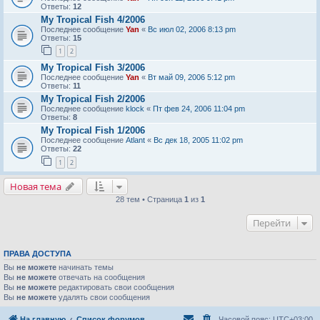
Ответы:
12
My Tropical Fish 4/2006
Последнее сообщение
Yan
«
Вс июл 02, 2006 8:13 pm
Ответы:
15
1
2
My Tropical Fish 3/2006
Последнее сообщение
Yan
«
Вт май 09, 2006 5:12 pm
Ответы:
11
My Tropical Fish 2/2006
Последнее сообщение
klock
«
Пт фев 24, 2006 11:04 pm
Ответы:
8
My Tropical Fish 1/2006
Последнее сообщение
Atlant
«
Вс дек 18, 2005 11:02 pm
Ответы:
22
1
2
Новая тема
28 тем • Страница
1
из
1
Перейти
ПРАВА ДОСТУПА
Вы
не можете
начинать темы
Вы
не можете
отвечать на сообщения
Вы
не можете
редактировать свои сообщения
Вы
не можете
удалять свои сообщения
На главную
Список форумов
Часовой пояс:
UTC+03:00