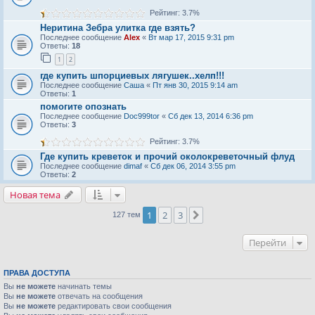
Рейтинг: 3.7%
Неритина Зебра улитка где взять?
Последнее сообщение
Alex
«
Вт мар 17, 2015 9:31 pm
Ответы:
18
1
2
где купить шпорциевых лягушек..хелп!!!
Последнее сообщение
Саша
«
Пт янв 30, 2015 9:14 am
Ответы:
1
помогите опознать
Последнее сообщение
Doc999tor
«
Сб дек 13, 2014 6:36 pm
Ответы:
3
Рейтинг: 3.7%
Где купить креветок и прочий околокреветочный флуд
Последнее сообщение
dimaf
«
Сб дек 06, 2014 3:55 pm
Ответы:
2
Новая тема
1
2
3
След.
127 тем
Перейти
ПРАВА ДОСТУПА
Вы
не можете
начинать темы
Вы
не можете
отвечать на сообщения
Вы
не можете
редактировать свои сообщения