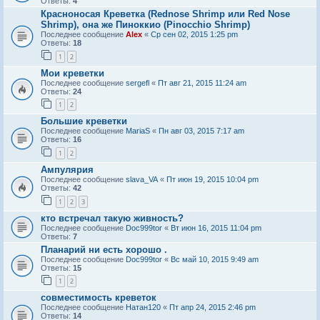
Ответы:
4
Красноносая Креветка (Rednose Shrimp или Red Nose
Shrimp), она же Пиноккио (Pinocchio Shrimp)
Последнее сообщение
Alex
«
Ср сен 02, 2015 1:25 pm
Ответы:
18
1
2
Мои креветки
Последнее сообщение
sergefl
«
Пт авг 21, 2015 11:24 am
Ответы:
24
1
2
Большие креветки
Последнее сообщение
MariaS
«
Пн авг 03, 2015 7:17 am
Ответы:
16
1
2
Ампулярия
Последнее сообщение
slava_VA
«
Пт июн 19, 2015 10:04 pm
Ответы:
42
1
2
3
кто встречал такую живность?
Последнее сообщение
Doc999tor
«
Вт июн 16, 2015 11:04 pm
Ответы:
7
Планарий ни есть хорошо .
Последнее сообщение
Doc999tor
«
Вс май 10, 2015 9:49 am
Ответы:
15
1
2
совместимость креветок
Последнее сообщение
Натан120
«
Пт апр 24, 2015 2:46 pm
Ответы:
14