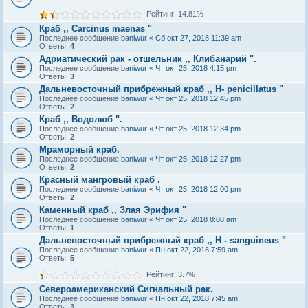
Рейтинг: 14.81%
Краб ,, Carcinus maenas "
Последнее сообщение
baniwur
«
Сб окт 27, 2018 11:39 am
Ответы:
4
Адриатический рак - отшельник ,, Клибанарий ".
Последнее сообщение
baniwur
«
Чт окт 25, 2018 4:15 pm
Ответы:
3
Дальневосточный прибрежный краб ,, Н- рenicillatus "
Последнее сообщение
baniwur
«
Чт окт 25, 2018 12:45 pm
Ответы:
2
Краб ,, Водолюб ".
Последнее сообщение
baniwur
«
Чт окт 25, 2018 12:34 pm
Ответы:
2
Мраморный краб.
Последнее сообщение
baniwur
«
Чт окт 25, 2018 12:27 pm
Ответы:
2
Красный мангровый краб .
Последнее сообщение
baniwur
«
Чт окт 25, 2018 12:00 pm
Ответы:
2
Каменный краб ,, Злая Эрифия "
Последнее сообщение
baniwur
«
Чт окт 25, 2018 8:08 am
Ответы:
1
Дальневосточный прибрежный краб ,, Н - sanguineus "
Последнее сообщение
baniwur
«
Пн окт 22, 2018 7:59 am
Ответы:
5
Рейтинг: 3.7%
Североамериканский Сигнальный рак.
Последнее сообщение
baniwur
«
Пн окт 22, 2018 7:45 am
Ответы:
3