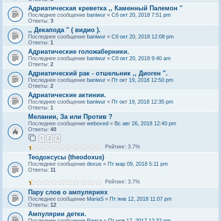
Адриатическая креветка ,, Каменный Палемон "
Последнее сообщение
baniwur
«
Сб окт 20, 2018 7:51 pm
Ответы:
3
,, Декапода " ( видио ).
Последнее сообщение
baniwur
«
Сб окт 20, 2018 12:08 pm
Ответы:
1
Адриатические голожаберники.
Последнее сообщение
baniwur
«
Сб окт 20, 2018 9:40 am
Ответы:
2
Адриатический рак - отшельник ,, Диоген ".
Последнее сообщение
baniwur
«
Пт окт 19, 2018 12:50 pm
Ответы:
2
Адриатические актинии.
Последнее сообщение
baniwur
«
Пт окт 19, 2018 12:35 pm
Ответы:
1
Мелании, За или Против ?
Последнее сообщение
weboved
«
Вс авг 26, 2018 12:40 pm
Ответы:
40
1
2
3
Рейтинг: 3.7%
Теодоксусы (theodoxus)
Последнее сообщение
dexus
«
Пт мар 09, 2018 5:11 pm
Ответы:
11
Рейтинг: 3.7%
Пару слов о ампуляриях
Последнее сообщение
MariaS
«
Пт янв 12, 2018 11:07 pm
Ответы:
12
Ампулярии детки.
Последнее сообщение
Раиса
«
Пт ноя 17, 2017 12:32 pm