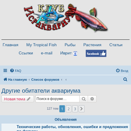
Главная
My Tropical Fish
Рыбы
Растения
Статьи
Ссылки
e-mail
Иврит
FAQ
Вход
П
На главную
Список форумов
о
Другие обитатели аквариума
и
Поиск
Расширенный поис
Новая тема
с
к
1
2
3
След.
127 тем
Объявления
Технические работы, обновления, ошибки и предложения