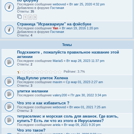
по форуму
Последнее сообщение
weboved
«
Вт авг 25, 2020 4:32 pm
Добавлено в форуме
Гостиная
Ответы:
35
1
2
3
Страница "Исраквариум" на фэйсбуке
Последнее сообщение
Yan
«
Вт июл 19, 2016 1:20 pm
Добавлено в форуме
Гостиная
Ответы:
4
Темы
Подскажите , пожалуйста правильное название этой
актинии
Последнее сообщение
MariaS
«
Вт мар 28, 2023 11:37 pm
Ответы:
2
Рейтинг: 3.7%
Ищу,Куплю улиток Хелена
Последнее сообщение
maxim
«
Ср мар 01, 2023 2:27 am
Ответы:
3
улитки мелании
Последнее сообщение
valery200
«
Пт дек 30, 2022 3:34 pm
Что это и как избавиться ?
Последнее сообщение
weboved
«
Вт июн 01, 2021 7:25 am
Ответы:
3
тетраселмис и морская соль для аманок. Где взять,
купить? Есть ли что из этого в Иерусалиме?
Последнее сообщение
ariela
«
Вт мар 09, 2021 9:20 pm
Что это такое?