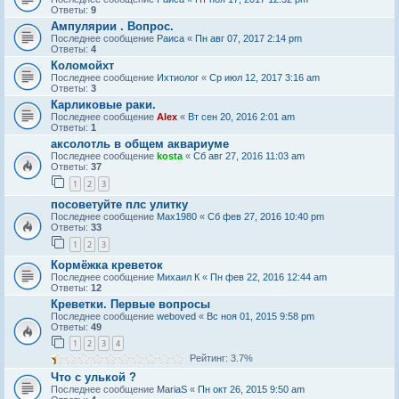
Ответы:
9
Ампулярии . Вопрос.
Последнее сообщение
Раиса
«
Пн авг 07, 2017 2:14 pm
Ответы:
4
Коломойхт
Последнее сообщение
Ихтиолог
«
Ср июл 12, 2017 3:16 am
Ответы:
3
Карликовые раки.
Последнее сообщение
Alex
«
Вт сен 20, 2016 2:01 am
Ответы:
1
аксолотль в общем аквариуме
Последнее сообщение
kosta
«
Сб авг 27, 2016 11:03 am
Ответы:
37
1
2
3
посоветуйте плс улитку
Последнее сообщение
Max1980
«
Сб фев 27, 2016 10:40 pm
Ответы:
33
1
2
3
Кормёжка креветок
Последнее сообщение
Михаил К
«
Пн фев 22, 2016 12:44 am
Ответы:
12
Креветки. Первые вопросы
Последнее сообщение
weboved
«
Вс ноя 01, 2015 9:58 pm
Ответы:
49
1
2
3
4
Рейтинг: 3.7%
Что с улькой ?
Последнее сообщение
MariaS
«
Пн окт 26, 2015 9:50 am