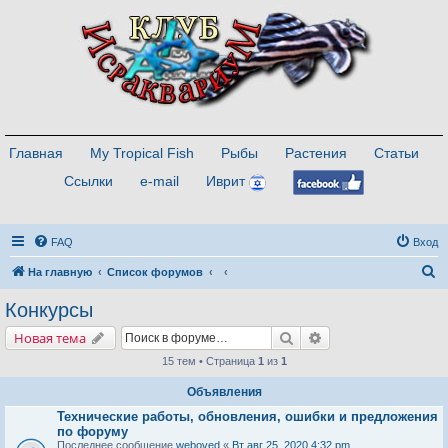
Главная
My Tropical Fish
Рыбы
Растения
Статьи
Ссылки
e-mail
Иврит
FAQ
Вход
П
На главную
Список форумов
о
Конкурсы
и
Поиск
Расширенный поис
Новая тема
с
15 тем • Страница
1
из
1
к
Объявления
Технические работы, обновления, ошибки и предложения
по форуму
Последнее сообщение
weboved
«
Вт авг 25, 2020 4:32 pm