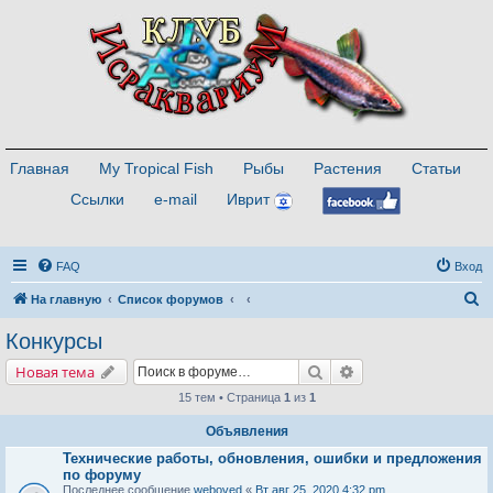
Главная
My Tropical Fish
Рыбы
Растения
Статьи
Ссылки
e-mail
Иврит
FAQ
Вход
П
На главную
Список форумов
о
Конкурсы
и
Поиск
Расширенный поис
Новая тема
с
15 тем • Страница
1
из
1
к
Объявления
Технические работы, обновления, ошибки и предложения
по форуму
Последнее сообщение
weboved
«
Вт авг 25, 2020 4:32 pm