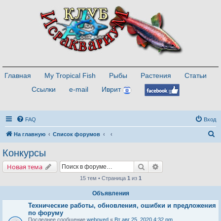
Главная
My Tropical Fish
Рыбы
Растения
Статьи
Ссылки
e-mail
Иврит
FAQ
Вход
П
На главную
Список форумов
о
Конкурсы
и
Поиск
Расширенный поис
Новая тема
с
15 тем • Страница
1
из
1
к
Объявления
Технические работы, обновления, ошибки и предложения
по форуму
Последнее сообщение
weboved
«
Вт авг 25, 2020 4:32 pm