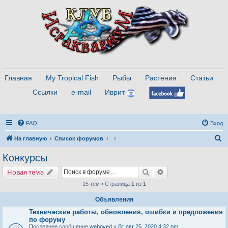
Главная
My Tropical Fish
Рыбы
Растения
Статьи
Ссылки
e-mail
Иврит
FAQ
Вход
П
На главную
Список форумов
о
Конкурсы
и
Поиск
Расширенный поис
Новая тема
с
15 тем • Страница
1
из
1
к
Объявления
Технические работы, обновления, ошибки и предложения
по форуму
Последнее сообщение
weboved
«
Вт авг 25, 2020 4:32 pm