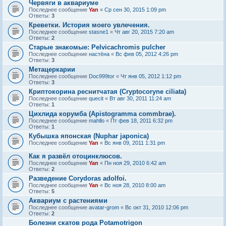
Червяги в аквариуме
Последнее сообщение
Yan
«
Ср сен 30, 2015 1:09 pm
Ответы:
3
Креветки. История моего увлечения.
Последнее сообщение
stasne1
«
Чт авг 20, 2015 7:20 am
Ответы:
2
Старые знакомые: Pelvicachromis pulcher
Последнее сообщение
настёна
«
Вс фев 05, 2012 4:26 pm
Ответы:
3
Метацеркарии
Последнее сообщение
Doc999tor
«
Чт янв 05, 2012 1:12 pm
Ответы:
3
Криптокорина реснитчатая (Cryptocoryne ciliata)
Последнее сообщение
quecit
«
Вт авг 30, 2011 11:24 am
Ответы:
1
Цихлида корумба (Apistogramma commbrae).
Последнее сообщение
mahllo
«
Пт фев 18, 2011 6:32 pm
Ответы:
1
Кубышка японская (Nuphar japonica)
Последнее сообщение
Yan
«
Вс янв 09, 2011 1:31 pm
Как я развёл отоцинклюсов.
Последнее сообщение
Yan
«
Пн ноя 29, 2010 6:42 am
Ответы:
2
Разведение Corydoras adolfoi.
Последнее сообщение
Yan
«
Вс ноя 28, 2010 8:00 am
Ответы:
5
Аквариум с растениями
Последнее сообщение
avatar-grom
«
Вс окт 31, 2010 12:06 pm
Ответы:
2
Болезни скатов рода Potamotrigon