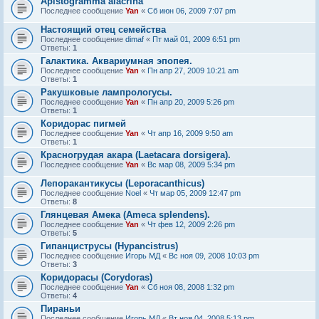
Apistogramma alacrina
Последнее сообщение
Yan
«
Сб июн 06, 2009 7:07 pm
Настоящий отец семейства
Последнее сообщение
dimaf
«
Пт май 01, 2009 6:51 pm
Ответы:
1
Галактика. Аквариумная эпопея.
Последнее сообщение
Yan
«
Пн апр 27, 2009 10:21 am
Ответы:
1
Ракушковые лампрологусы.
Последнее сообщение
Yan
«
Пн апр 20, 2009 5:26 pm
Ответы:
1
Коридорас пигмей
Последнее сообщение
Yan
«
Чт апр 16, 2009 9:50 am
Ответы:
1
Красногрудая акара (Laetacara dorsigera).
Последнее сообщение
Yan
«
Вс мар 08, 2009 5:34 pm
Лепоракантикусы (Leporacanthicus)
Последнее сообщение
Noel
«
Чт мар 05, 2009 12:47 pm
Ответы:
8
Глянцевая Амека (Ameca splendens).
Последнее сообщение
Yan
«
Чт фев 12, 2009 2:26 pm
Ответы:
5
Гипанциструсы (Hypancistrus)
Последнее сообщение
Игорь МД
«
Вс ноя 09, 2008 10:03 pm
Ответы:
3
Коридорасы (Corydoras)
Последнее сообщение
Yan
«
Сб ноя 08, 2008 1:32 pm
Ответы:
4
Пираньи
Последнее сообщение
Игорь МД
«
Вт ноя 04, 2008 5:13 pm