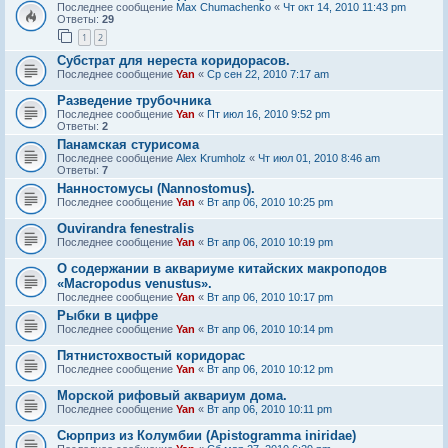
Последнее сообщение
Max Chumachenko
«
Чт окт 14, 2010 11:43 pm
Ответы:
29
1
2
Субстрат для нереста коридорасов.
Последнее сообщение
Yan
«
Ср сен 22, 2010 7:17 am
Разведение трубочника
Последнее сообщение
Yan
«
Пт июл 16, 2010 9:52 pm
Ответы:
2
Панамская стурисома
Последнее сообщение
Alex Krumholz
«
Чт июл 01, 2010 8:46 am
Ответы:
7
Нанностомусы (Nannostomus).
Последнее сообщение
Yan
«
Вт апр 06, 2010 10:25 pm
Ouvirandra fenestralis
Последнее сообщение
Yan
«
Вт апр 06, 2010 10:19 pm
О содержании в аквариуме китайских макроподов
«Macropodus venustus».
Последнее сообщение
Yan
«
Вт апр 06, 2010 10:17 pm
Рыбки в цифре
Последнее сообщение
Yan
«
Вт апр 06, 2010 10:14 pm
Пятнистохвостый коридорас
Последнее сообщение
Yan
«
Вт апр 06, 2010 10:12 pm
Морской рифовый аквариум дома.
Последнее сообщение
Yan
«
Вт апр 06, 2010 10:11 pm
Сюрприз из Колумбии (Apistogramma iniridae)