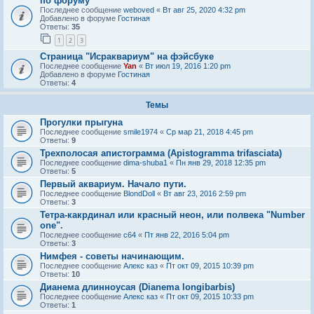
по форуму
Последнее сообщение
weboved
«
Вт авг 25, 2020 4:32 pm
Добавлено в форуме
Гостиная
Ответы:
35
1
2
3
Страница "Исраквариум" на фэйсбуке
Последнее сообщение
Yan
«
Вт июл 19, 2016 1:20 pm
Добавлено в форуме
Гостиная
Ответы:
4
Темы
Прогулки прыгуна
Последнее сообщение
smile1974
«
Ср мар 21, 2018 4:45 pm
Ответы:
9
Трехполосая апистограмма (Apistogramma trifasciata)
Последнее сообщение
dima-shuba1
«
Пн янв 29, 2018 12:35 pm
Ответы:
5
Первый аквариум. Начало пути.
Последнее сообщение
BlondDoll
«
Вт авг 23, 2016 2:59 pm
Ответы:
3
Тетра-какрдинал или красный неон, или полвека "Number
one".
Последнее сообщение
c64
«
Пт янв 22, 2016 5:04 pm
Ответы:
3
Нимфея - советы начинающим.
Последнее сообщение
Алекс каз
«
Пт окт 09, 2015 10:39 pm
Ответы:
10
Дианема длинноусая (Dianema longibarbis)
Последнее сообщение
Алекс каз
«
Пт окт 09, 2015 10:33 pm
Ответы:
1