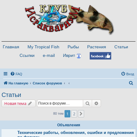
Главная
My Tropical Fish
Рыбы
Растения
Статьи
Ссылки
e-mail
Иврит
FAQ
Вход
П
На главную
Список форумов
о
Статьи
и
Поиск
Расширенный поис
Новая тема
с
к
1
2
След.
80 тем
Объявления
Технические работы, обновления, ошибки и предложения