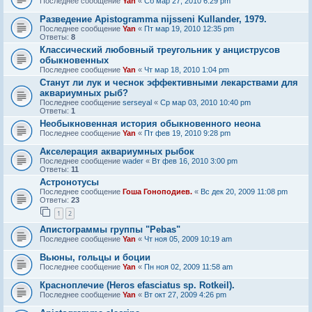
Последнее сообщение
Yan
«
Сб мар 27, 2010 6:29 pm
Разведение Apistogramma nijsseni Kullander, 1979.
Последнее сообщение
Yan
«
Пт мар 19, 2010 12:35 pm
Ответы:
8
Классический любовный треугольник у анциструсов
обыкновенных
Последнее сообщение
Yan
«
Чт мар 18, 2010 1:04 pm
Станут ли лук и чеснок эффективными лекарствами для
аквариумных рыб?
Последнее сообщение
serseyal
«
Ср мар 03, 2010 10:40 pm
Ответы:
1
Необыкновенная история обыкновенного неона
Последнее сообщение
Yan
«
Пт фев 19, 2010 9:28 pm
Акселерация аквариумных рыбок
Последнее сообщение
wader
«
Вт фев 16, 2010 3:00 pm
Ответы:
11
Астронотусы
Последнее сообщение
Гоша Гоноподиев.
«
Вс дек 20, 2009 11:08 pm
Ответы:
23
1
2
Апистограммы группы "Pebas"
Последнее сообщение
Yan
«
Чт ноя 05, 2009 10:19 am
Вьюны, гольцы и боции
Последнее сообщение
Yan
«
Пн ноя 02, 2009 11:58 am
Красноплечие (Heros efasciatus sp. Rotkeil).
Последнее сообщение
Yan
«
Вт окт 27, 2009 4:26 pm