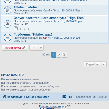
Ответы:
9
Ottelia ulvifolia
Последнее сообщение
Юрий
«
Пн окт 20, 2008 8:45 pm
Ответы:
12
Запуск растительного аквариума "High Tech"
Последнее сообщение
Юрий
«
Пт окт 10, 2008 4:38 pm
Ответы:
42
1
2
3
Трубочник (Tubifex spp.)
Последнее сообщение
Yan
«
Пт сен 19, 2008 8:14 am
Ответы:
1
Новая тема
1
2
След.
80 тем
Перейти
ПРАВА ДОСТУПА
Вы
не можете
начинать темы
Вы
не можете
отвечать на сообщения
Вы
не можете
редактировать свои сообщения
Вы
не можете
удалять свои сообщения
На главную
Список форумов
Часовой пояс:
UTC+03:00
Создано на основе
phpBB
® Forum Software © phpBB Limited
Русская поддержка phpBB