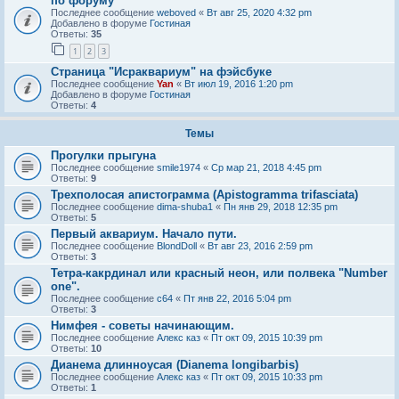
по форуму
Последнее сообщение
weboved
«
Вт авг 25, 2020 4:32 pm
Добавлено в форуме
Гостиная
Ответы:
35
1
2
3
Страница "Исраквариум" на фэйсбуке
Последнее сообщение
Yan
«
Вт июл 19, 2016 1:20 pm
Добавлено в форуме
Гостиная
Ответы:
4
Темы
Прогулки прыгуна
Последнее сообщение
smile1974
«
Ср мар 21, 2018 4:45 pm
Ответы:
9
Трехполосая апистограмма (Apistogramma trifasciata)
Последнее сообщение
dima-shuba1
«
Пн янв 29, 2018 12:35 pm
Ответы:
5
Первый аквариум. Начало пути.
Последнее сообщение
BlondDoll
«
Вт авг 23, 2016 2:59 pm
Ответы:
3
Тетра-какрдинал или красный неон, или полвека "Number
one".
Последнее сообщение
c64
«
Пт янв 22, 2016 5:04 pm
Ответы:
3
Нимфея - советы начинающим.
Последнее сообщение
Алекс каз
«
Пт окт 09, 2015 10:39 pm
Ответы:
10
Дианема длинноусая (Dianema longibarbis)
Последнее сообщение
Алекс каз
«
Пт окт 09, 2015 10:33 pm
Ответы:
1