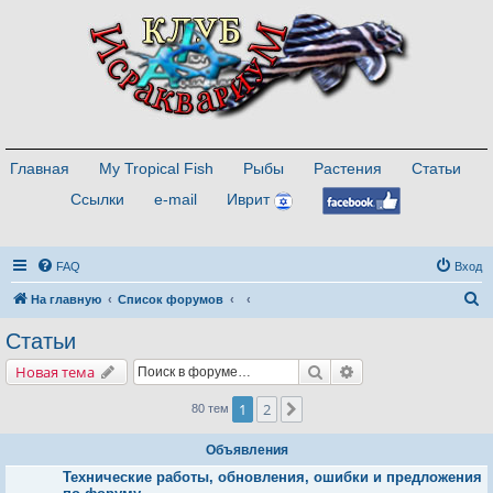
Главная
My Tropical Fish
Рыбы
Растения
Статьи
Ссылки
e-mail
Иврит
FAQ
Вход
П
На главную
Список форумов
о
Статьи
и
Поиск
Расширенный поис
Новая тема
с
к
1
2
След.
80 тем
Объявления
Технические работы, обновления, ошибки и предложения