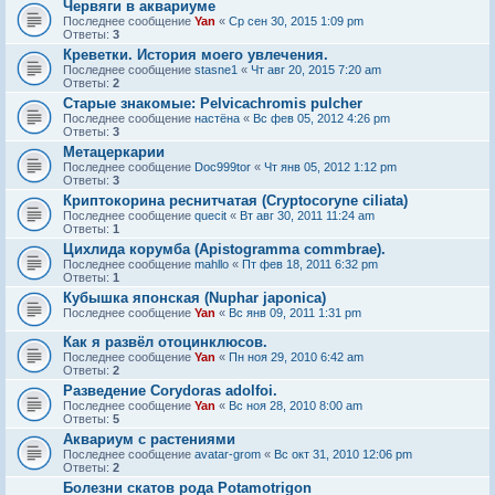
Червяги в аквариуме
Последнее сообщение
Yan
«
Ср сен 30, 2015 1:09 pm
Ответы:
3
Креветки. История моего увлечения.
Последнее сообщение
stasne1
«
Чт авг 20, 2015 7:20 am
Ответы:
2
Старые знакомые: Pelvicachromis pulcher
Последнее сообщение
настёна
«
Вс фев 05, 2012 4:26 pm
Ответы:
3
Метацеркарии
Последнее сообщение
Doc999tor
«
Чт янв 05, 2012 1:12 pm
Ответы:
3
Криптокорина реснитчатая (Cryptocoryne ciliata)
Последнее сообщение
quecit
«
Вт авг 30, 2011 11:24 am
Ответы:
1
Цихлида корумба (Apistogramma commbrae).
Последнее сообщение
mahllo
«
Пт фев 18, 2011 6:32 pm
Ответы:
1
Кубышка японская (Nuphar japonica)
Последнее сообщение
Yan
«
Вс янв 09, 2011 1:31 pm
Как я развёл отоцинклюсов.
Последнее сообщение
Yan
«
Пн ноя 29, 2010 6:42 am
Ответы:
2
Разведение Corydoras adolfoi.
Последнее сообщение
Yan
«
Вс ноя 28, 2010 8:00 am
Ответы:
5
Аквариум с растениями
Последнее сообщение
avatar-grom
«
Вс окт 31, 2010 12:06 pm
Ответы:
2
Болезни скатов рода Potamotrigon