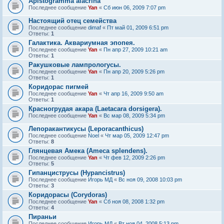
Apistogramma alacrina
Последнее сообщение
Yan
«
Сб июн 06, 2009 7:07 pm
Настоящий отец семейства
Последнее сообщение
dimaf
«
Пт май 01, 2009 6:51 pm
Ответы:
1
Галактика. Аквариумная эпопея.
Последнее сообщение
Yan
«
Пн апр 27, 2009 10:21 am
Ответы:
1
Ракушковые лампрологусы.
Последнее сообщение
Yan
«
Пн апр 20, 2009 5:26 pm
Ответы:
1
Коридорас пигмей
Последнее сообщение
Yan
«
Чт апр 16, 2009 9:50 am
Ответы:
1
Красногрудая акара (Laetacara dorsigera).
Последнее сообщение
Yan
«
Вс мар 08, 2009 5:34 pm
Лепоракантикусы (Leporacanthicus)
Последнее сообщение
Noel
«
Чт мар 05, 2009 12:47 pm
Ответы:
8
Глянцевая Амека (Ameca splendens).
Последнее сообщение
Yan
«
Чт фев 12, 2009 2:26 pm
Ответы:
5
Гипанциструсы (Hypancistrus)
Последнее сообщение
Игорь МД
«
Вс ноя 09, 2008 10:03 pm
Ответы:
3
Коридорасы (Corydoras)
Последнее сообщение
Yan
«
Сб ноя 08, 2008 1:32 pm
Ответы:
4
Пираньи
Последнее сообщение
Игорь МД
«
Вт ноя 04, 2008 5:13 pm