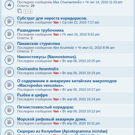
Последнее сообщение
Max Chumachenko
«
Чт окт 14, 2010 11:43 pm
Ответы:
29
1
2
Субстрат для нереста коридорасов.
Последнее сообщение
Yan
«
Ср сен 22, 2010 7:17 am
Разведение трубочника
Последнее сообщение
Yan
«
Пт июл 16, 2010 9:52 pm
Ответы:
2
Панамская стурисома
Последнее сообщение
Alex Krumholz
«
Чт июл 01, 2010 8:46 am
Ответы:
7
Нанностомусы (Nannostomus).
Последнее сообщение
Yan
«
Вт апр 06, 2010 10:25 pm
Ouvirandra fenestralis
Последнее сообщение
Yan
«
Вт апр 06, 2010 10:19 pm
О содержании в аквариуме китайских макроподов
«Macropodus venustus».
Последнее сообщение
Yan
«
Вт апр 06, 2010 10:17 pm
Рыбки в цифре
Последнее сообщение
Yan
«
Вт апр 06, 2010 10:14 pm
Пятнистохвостый коридорас
Последнее сообщение
Yan
«
Вт апр 06, 2010 10:12 pm
Морской рифовый аквариум дома.
Последнее сообщение
Yan
«
Вт апр 06, 2010 10:11 pm
Сюрприз из Колумбии (Apistogramma iniridae)