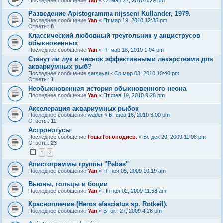
Последнее сообщение
Yan
«
Сб мар 27, 2010 6:29 pm
Разведение Apistogramma nijsseni Kullander, 1979.
Последнее сообщение
Yan
«
Пт мар 19, 2010 12:35 pm
Ответы:
8
Классический любовный треугольник у анциструсов
обыкновенных
Последнее сообщение
Yan
«
Чт мар 18, 2010 1:04 pm
Станут ли лук и чеснок эффективными лекарствами для
аквариумных рыб?
Последнее сообщение
serseyal
«
Ср мар 03, 2010 10:40 pm
Ответы:
1
Необыкновенная история обыкновенного неона
Последнее сообщение
Yan
«
Пт фев 19, 2010 9:28 pm
Акселерация аквариумных рыбок
Последнее сообщение
wader
«
Вт фев 16, 2010 3:00 pm
Ответы:
11
Астронотусы
Последнее сообщение
Гоша Гоноподиев.
«
Вс дек 20, 2009 11:08 pm
Ответы:
23
1
2
Апистограммы группы "Pebas"
Последнее сообщение
Yan
«
Чт ноя 05, 2009 10:19 am
Вьюны, гольцы и боции
Последнее сообщение
Yan
«
Пн ноя 02, 2009 11:58 am
Красноплечие (Heros efasciatus sp. Rotkeil).
Последнее сообщение
Yan
«
Вт окт 27, 2009 4:26 pm