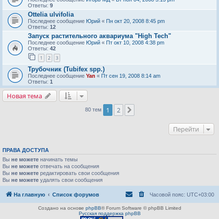
Ответы:
9
Ottelia ulvifolia
Последнее сообщение
Юрий
«
Пн окт 20, 2008 8:45 pm
Ответы:
12
Запуск растительного аквариума "High Tech"
Последнее сообщение
Юрий
«
Пт окт 10, 2008 4:38 pm
Ответы:
42
1
2
3
Трубочник (Tubifex spp.)
Последнее сообщение
Yan
«
Пт сен 19, 2008 8:14 am
Ответы:
1
Новая тема
1
2
След.
80 тем
Перейти
ПРАВА ДОСТУПА
Вы
не можете
начинать темы
Вы
не можете
отвечать на сообщения
Вы
не можете
редактировать свои сообщения
Вы
не можете
удалять свои сообщения
На главную
Список форумов
Часовой пояс:
UTC+03:00
Создано на основе
phpBB
® Forum Software © phpBB Limited
Русская поддержка phpBB