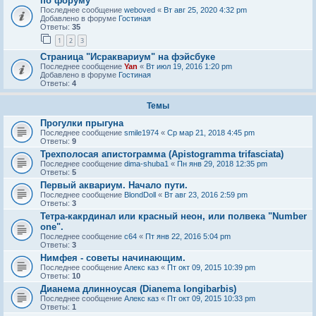
по форуму
Последнее сообщение
weboved
«
Вт авг 25, 2020 4:32 pm
Добавлено в форуме
Гостиная
Ответы:
35
1
2
3
Страница "Исраквариум" на фэйсбуке
Последнее сообщение
Yan
«
Вт июл 19, 2016 1:20 pm
Добавлено в форуме
Гостиная
Ответы:
4
Темы
Прогулки прыгуна
Последнее сообщение
smile1974
«
Ср мар 21, 2018 4:45 pm
Ответы:
9
Трехполосая апистограмма (Apistogramma trifasciata)
Последнее сообщение
dima-shuba1
«
Пн янв 29, 2018 12:35 pm
Ответы:
5
Первый аквариум. Начало пути.
Последнее сообщение
BlondDoll
«
Вт авг 23, 2016 2:59 pm
Ответы:
3
Тетра-какрдинал или красный неон, или полвека "Number
one".
Последнее сообщение
c64
«
Пт янв 22, 2016 5:04 pm
Ответы:
3
Нимфея - советы начинающим.
Последнее сообщение
Алекс каз
«
Пт окт 09, 2015 10:39 pm
Ответы:
10
Дианема длинноусая (Dianema longibarbis)
Последнее сообщение
Алекс каз
«
Пт окт 09, 2015 10:33 pm
Ответы:
1