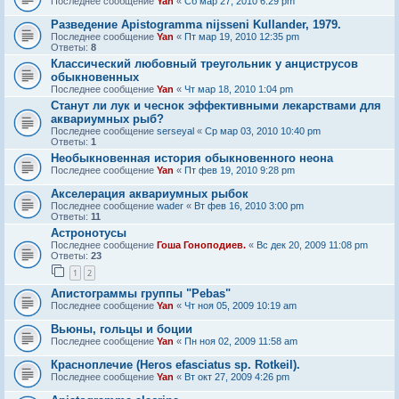
Последнее сообщение
Yan
«
Сб мар 27, 2010 6:29 pm
Разведение Apistogramma nijsseni Kullander, 1979.
Последнее сообщение
Yan
«
Пт мар 19, 2010 12:35 pm
Ответы:
8
Классический любовный треугольник у анциструсов
обыкновенных
Последнее сообщение
Yan
«
Чт мар 18, 2010 1:04 pm
Станут ли лук и чеснок эффективными лекарствами для
аквариумных рыб?
Последнее сообщение
serseyal
«
Ср мар 03, 2010 10:40 pm
Ответы:
1
Необыкновенная история обыкновенного неона
Последнее сообщение
Yan
«
Пт фев 19, 2010 9:28 pm
Акселерация аквариумных рыбок
Последнее сообщение
wader
«
Вт фев 16, 2010 3:00 pm
Ответы:
11
Астронотусы
Последнее сообщение
Гоша Гоноподиев.
«
Вс дек 20, 2009 11:08 pm
Ответы:
23
1
2
Апистограммы группы "Pebas"
Последнее сообщение
Yan
«
Чт ноя 05, 2009 10:19 am
Вьюны, гольцы и боции
Последнее сообщение
Yan
«
Пн ноя 02, 2009 11:58 am
Красноплечие (Heros efasciatus sp. Rotkeil).
Последнее сообщение
Yan
«
Вт окт 27, 2009 4:26 pm