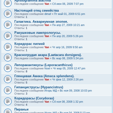
Apistogramma alacrina
Последнее сообщение
Yan
«
Сб июн 06, 2009 7:07 pm
Настоящий отец семейства
Последнее сообщение
dimaf
«
Пт май 01, 2009 6:51 pm
Ответы:
1
Галактика. Аквариумная эпопея.
Последнее сообщение
Yan
«
Пн апр 27, 2009 10:21 am
Ответы:
1
Ракушковые лампрологусы.
Последнее сообщение
Yan
«
Пн апр 20, 2009 5:26 pm
Ответы:
1
Коридорас пигмей
Последнее сообщение
Yan
«
Чт апр 16, 2009 9:50 am
Ответы:
1
Красногрудая акара (Laetacara dorsigera).
Последнее сообщение
Yan
«
Вс мар 08, 2009 5:34 pm
Лепоракантикусы (Leporacanthicus)
Последнее сообщение
Noel
«
Чт мар 05, 2009 12:47 pm
Ответы:
8
Глянцевая Амека (Ameca splendens).
Последнее сообщение
Yan
«
Чт фев 12, 2009 2:26 pm
Ответы:
5
Гипанциструсы (Hypancistrus)
Последнее сообщение
Игорь МД
«
Вс ноя 09, 2008 10:03 pm
Ответы:
3
Коридорасы (Corydoras)
Последнее сообщение
Yan
«
Сб ноя 08, 2008 1:32 pm
Ответы:
4
Пираньи
Последнее сообщение
Игорь МД
«
Вт ноя 04, 2008 5:13 pm