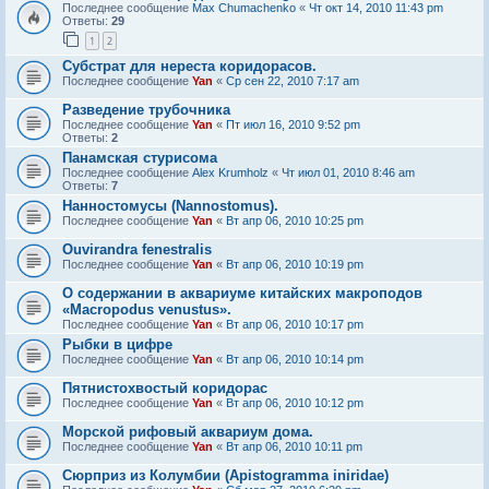
Последнее сообщение
Max Chumachenko
«
Чт окт 14, 2010 11:43 pm
Ответы:
29
1
2
Субстрат для нереста коридорасов.
Последнее сообщение
Yan
«
Ср сен 22, 2010 7:17 am
Разведение трубочника
Последнее сообщение
Yan
«
Пт июл 16, 2010 9:52 pm
Ответы:
2
Панамская стурисома
Последнее сообщение
Alex Krumholz
«
Чт июл 01, 2010 8:46 am
Ответы:
7
Нанностомусы (Nannostomus).
Последнее сообщение
Yan
«
Вт апр 06, 2010 10:25 pm
Ouvirandra fenestralis
Последнее сообщение
Yan
«
Вт апр 06, 2010 10:19 pm
О содержании в аквариуме китайских макроподов
«Macropodus venustus».
Последнее сообщение
Yan
«
Вт апр 06, 2010 10:17 pm
Рыбки в цифре
Последнее сообщение
Yan
«
Вт апр 06, 2010 10:14 pm
Пятнистохвостый коридорас
Последнее сообщение
Yan
«
Вт апр 06, 2010 10:12 pm
Морской рифовый аквариум дома.
Последнее сообщение
Yan
«
Вт апр 06, 2010 10:11 pm
Сюрприз из Колумбии (Apistogramma iniridae)