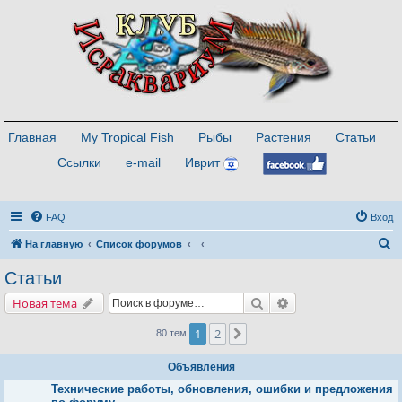
Главная
My Tropical Fish
Рыбы
Растения
Статьи
Ссылки
e-mail
Иврит
FAQ
Вход
П
На главную
Список форумов
о
Статьи
и
Поиск
Расширенный поис
Новая тема
с
к
1
2
След.
80 тем
Объявления
Технические работы, обновления, ошибки и предложения