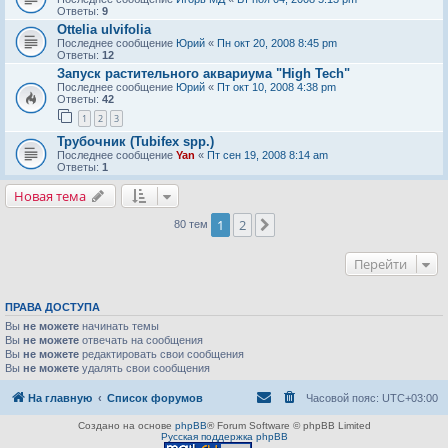
Ответы:
9
Ottelia ulvifolia
Последнее сообщение
Юрий
«
Пн окт 20, 2008 8:45 pm
Ответы:
12
Запуск растительного аквариума "High Tech"
Последнее сообщение
Юрий
«
Пт окт 10, 2008 4:38 pm
Ответы:
42
1
2
3
Трубочник (Tubifex spp.)
Последнее сообщение
Yan
«
Пт сен 19, 2008 8:14 am
Ответы:
1
Новая тема
1
2
След.
80 тем
Перейти
ПРАВА ДОСТУПА
Вы
не можете
начинать темы
Вы
не можете
отвечать на сообщения
Вы
не можете
редактировать свои сообщения
Вы
не можете
удалять свои сообщения
На главную
Список форумов
Часовой пояс:
UTC+03:00
Создано на основе
phpBB
® Forum Software © phpBB Limited
Русская поддержка phpBB