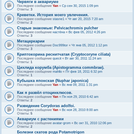
Червяги в аквариуме
Последнее сообщение
Yan
«
Ср сен 30, 2015 1:09 pm
Ответы:
3
Креветки. История моего увлечения.
Последнее сообщение
stasne1
«
Чт авг 20, 2015 7:20 am
Ответы:
2
Старые знакомые: Pelvicachromis pulcher
Последнее сообщение
настёна
«
Вс фев 05, 2012 4:26 pm
Ответы:
3
Метацеркарии
Последнее сообщение
Doc999tor
«
Чт янв 05, 2012 1:12 pm
Ответы:
3
Криптокорина реснитчатая (Cryptocoryne ciliata)
Последнее сообщение
quecit
«
Вт авг 30, 2011 11:24 am
Ответы:
1
Цихлида корумба (Apistogramma commbrae).
Последнее сообщение
mahllo
«
Пт фев 18, 2011 6:32 pm
Ответы:
1
Кубышка японская (Nuphar japonica)
Последнее сообщение
Yan
«
Вс янв 09, 2011 1:31 pm
Как я развёл отоцинклюсов.
Последнее сообщение
Yan
«
Пн ноя 29, 2010 6:42 am
Ответы:
2
Разведение Corydoras adolfoi.
Последнее сообщение
Yan
«
Вс ноя 28, 2010 8:00 am
Ответы:
5
Аквариум с растениями
Последнее сообщение
avatar-grom
«
Вс окт 31, 2010 12:06 pm
Ответы:
2
Болезни скатов рода Potamotrigon