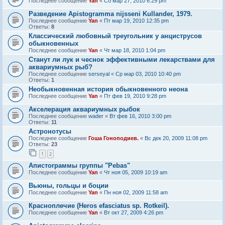
Последнее сообщение
Yan
«
Сб мар 27, 2010 6:29 pm
Разведение Apistogramma nijsseni Kullander, 1979.
Последнее сообщение
Yan
«
Пт мар 19, 2010 12:35 pm
Ответы:
8
Классический любовный треугольник у анциструсов
обыкновенных
Последнее сообщение
Yan
«
Чт мар 18, 2010 1:04 pm
Станут ли лук и чеснок эффективными лекарствами для
аквариумных рыб?
Последнее сообщение
serseyal
«
Ср мар 03, 2010 10:40 pm
Ответы:
1
Необыкновенная история обыкновенного неона
Последнее сообщение
Yan
«
Пт фев 19, 2010 9:28 pm
Акселерация аквариумных рыбок
Последнее сообщение
wader
«
Вт фев 16, 2010 3:00 pm
Ответы:
11
Астронотусы
Последнее сообщение
Гоша Гоноподиев.
«
Вс дек 20, 2009 11:08 pm
Ответы:
23
1
2
Апистограммы группы "Pebas"
Последнее сообщение
Yan
«
Чт ноя 05, 2009 10:19 am
Вьюны, гольцы и боции
Последнее сообщение
Yan
«
Пн ноя 02, 2009 11:58 am
Красноплечие (Heros efasciatus sp. Rotkeil).
Последнее сообщение
Yan
«
Вт окт 27, 2009 4:26 pm