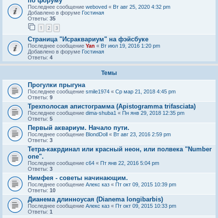
по форуму
Последнее сообщение
weboved
«
Вт авг 25, 2020 4:32 pm
Добавлено в форуме
Гостиная
Ответы:
35
1
2
3
Страница "Исраквариум" на фэйсбуке
Последнее сообщение
Yan
«
Вт июл 19, 2016 1:20 pm
Добавлено в форуме
Гостиная
Ответы:
4
Темы
Прогулки прыгуна
Последнее сообщение
smile1974
«
Ср мар 21, 2018 4:45 pm
Ответы:
9
Трехполосая апистограмма (Apistogramma trifasciata)
Последнее сообщение
dima-shuba1
«
Пн янв 29, 2018 12:35 pm
Ответы:
5
Первый аквариум. Начало пути.
Последнее сообщение
BlondDoll
«
Вт авг 23, 2016 2:59 pm
Ответы:
3
Тетра-какрдинал или красный неон, или полвека "Number
one".
Последнее сообщение
c64
«
Пт янв 22, 2016 5:04 pm
Ответы:
3
Нимфея - советы начинающим.
Последнее сообщение
Алекс каз
«
Пт окт 09, 2015 10:39 pm
Ответы:
10
Дианема длинноусая (Dianema longibarbis)
Последнее сообщение
Алекс каз
«
Пт окт 09, 2015 10:33 pm
Ответы:
1