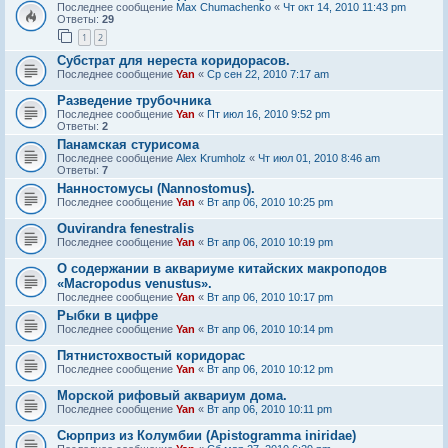
Последнее сообщение
Max Chumachenko
«
Чт окт 14, 2010 11:43 pm
Ответы:
29
1
2
Субстрат для нереста коридорасов.
Последнее сообщение
Yan
«
Ср сен 22, 2010 7:17 am
Разведение трубочника
Последнее сообщение
Yan
«
Пт июл 16, 2010 9:52 pm
Ответы:
2
Панамская стурисома
Последнее сообщение
Alex Krumholz
«
Чт июл 01, 2010 8:46 am
Ответы:
7
Нанностомусы (Nannostomus).
Последнее сообщение
Yan
«
Вт апр 06, 2010 10:25 pm
Ouvirandra fenestralis
Последнее сообщение
Yan
«
Вт апр 06, 2010 10:19 pm
О содержании в аквариуме китайских макроподов
«Macropodus venustus».
Последнее сообщение
Yan
«
Вт апр 06, 2010 10:17 pm
Рыбки в цифре
Последнее сообщение
Yan
«
Вт апр 06, 2010 10:14 pm
Пятнистохвостый коридорас
Последнее сообщение
Yan
«
Вт апр 06, 2010 10:12 pm
Морской рифовый аквариум дома.
Последнее сообщение
Yan
«
Вт апр 06, 2010 10:11 pm
Сюрприз из Колумбии (Apistogramma iniridae)