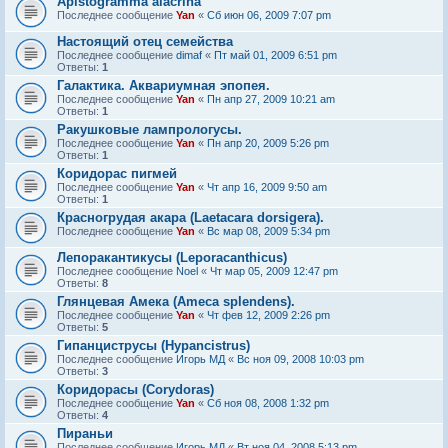
Apistogramma alacrina
Последнее сообщение
Yan
«
Сб июн 06, 2009 7:07 pm
Настоящий отец семейства
Последнее сообщение
dimaf
«
Пт май 01, 2009 6:51 pm
Ответы:
1
Галактика. Аквариумная эпопея.
Последнее сообщение
Yan
«
Пн апр 27, 2009 10:21 am
Ответы:
1
Ракушковые лампрологусы.
Последнее сообщение
Yan
«
Пн апр 20, 2009 5:26 pm
Ответы:
1
Коридорас пигмей
Последнее сообщение
Yan
«
Чт апр 16, 2009 9:50 am
Ответы:
1
Красногрудая акара (Laetacara dorsigera).
Последнее сообщение
Yan
«
Вс мар 08, 2009 5:34 pm
Лепоракантикусы (Leporacanthicus)
Последнее сообщение
Noel
«
Чт мар 05, 2009 12:47 pm
Ответы:
8
Глянцевая Амека (Ameca splendens).
Последнее сообщение
Yan
«
Чт фев 12, 2009 2:26 pm
Ответы:
5
Гипанциструсы (Hypancistrus)
Последнее сообщение
Игорь МД
«
Вс ноя 09, 2008 10:03 pm
Ответы:
3
Коридорасы (Corydoras)
Последнее сообщение
Yan
«
Сб ноя 08, 2008 1:32 pm
Ответы:
4
Пираньи
Последнее сообщение
Игорь МД
«
Вт ноя 04, 2008 5:13 pm