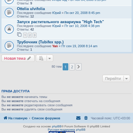
Ответы:
9
Ottelia ulvifolia
Последнее сообщение
Юрий
«
Пн окт 20, 2008 8:45 pm
Ответы:
12
Запуск растительного аквариума "High Tech"
Последнее сообщение
Юрий
«
Пт окт 10, 2008 4:38 pm
Ответы:
42
1
2
3
Трубочник (Tubifex spp.)
Последнее сообщение
Yan
«
Пт сен 19, 2008 8:14 am
Ответы:
1
Новая тема
1
2
След.
80 тем
Перейти
ПРАВА ДОСТУПА
Вы
не можете
начинать темы
Вы
не можете
отвечать на сообщения
Вы
не можете
редактировать свои сообщения
Вы
не можете
удалять свои сообщения
На главную
Список форумов
Часовой пояс:
UTC+03:00
Создано на основе
phpBB
® Forum Software © phpBB Limited
Русская поддержка phpBB