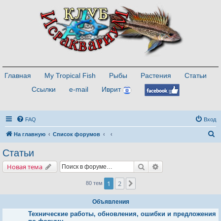
Главная
My Tropical Fish
Рыбы
Растения
Статьи
Ссылки
e-mail
Иврит
FAQ
Вход
П
На главную
Список форумов
о
Статьи
и
Поиск
Расширенный поис
Новая тема
с
к
1
2
След.
80 тем
Объявления
Технические работы, обновления, ошибки и предложения