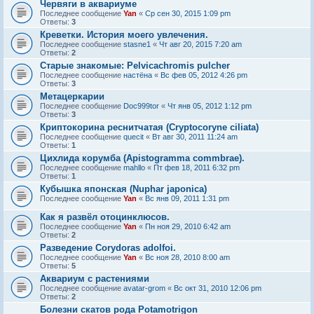
Червяги в аквариуме
Последнее сообщение
Yan
«
Ср сен 30, 2015 1:09 pm
Ответы:
3
Креветки. История моего увлечения.
Последнее сообщение
stasne1
«
Чт авг 20, 2015 7:20 am
Ответы:
2
Старые знакомые: Pelvicachromis pulcher
Последнее сообщение
настёна
«
Вс фев 05, 2012 4:26 pm
Ответы:
3
Метацеркарии
Последнее сообщение
Doc999tor
«
Чт янв 05, 2012 1:12 pm
Ответы:
3
Криптокорина реснитчатая (Cryptocoryne ciliata)
Последнее сообщение
quecit
«
Вт авг 30, 2011 11:24 am
Ответы:
1
Цихлида корумба (Apistogramma commbrae).
Последнее сообщение
mahllo
«
Пт фев 18, 2011 6:32 pm
Ответы:
1
Кубышка японская (Nuphar japonica)
Последнее сообщение
Yan
«
Вс янв 09, 2011 1:31 pm
Как я развёл отоцинклюсов.
Последнее сообщение
Yan
«
Пн ноя 29, 2010 6:42 am
Ответы:
2
Разведение Corydoras adolfoi.
Последнее сообщение
Yan
«
Вс ноя 28, 2010 8:00 am
Ответы:
5
Аквариум с растениями
Последнее сообщение
avatar-grom
«
Вс окт 31, 2010 12:06 pm
Ответы:
2
Болезни скатов рода Potamotrigon