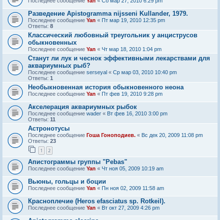
Последнее сообщение
Yan
«
Сб мар 27, 2010 6:29 pm
Разведение Apistogramma nijsseni Kullander, 1979.
Последнее сообщение
Yan
«
Пт мар 19, 2010 12:35 pm
Ответы:
8
Классический любовный треугольник у анциструсов
обыкновенных
Последнее сообщение
Yan
«
Чт мар 18, 2010 1:04 pm
Станут ли лук и чеснок эффективными лекарствами для
аквариумных рыб?
Последнее сообщение
serseyal
«
Ср мар 03, 2010 10:40 pm
Ответы:
1
Необыкновенная история обыкновенного неона
Последнее сообщение
Yan
«
Пт фев 19, 2010 9:28 pm
Акселерация аквариумных рыбок
Последнее сообщение
wader
«
Вт фев 16, 2010 3:00 pm
Ответы:
11
Астронотусы
Последнее сообщение
Гоша Гоноподиев.
«
Вс дек 20, 2009 11:08 pm
Ответы:
23
1
2
Апистограммы группы "Pebas"
Последнее сообщение
Yan
«
Чт ноя 05, 2009 10:19 am
Вьюны, гольцы и боции
Последнее сообщение
Yan
«
Пн ноя 02, 2009 11:58 am
Красноплечие (Heros efasciatus sp. Rotkeil).
Последнее сообщение
Yan
«
Вт окт 27, 2009 4:26 pm