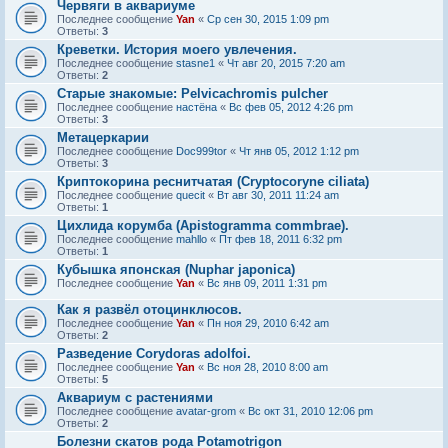
Червяги в аквариуме
Последнее сообщение
Yan
«
Ср сен 30, 2015 1:09 pm
Ответы:
3
Креветки. История моего увлечения.
Последнее сообщение
stasne1
«
Чт авг 20, 2015 7:20 am
Ответы:
2
Старые знакомые: Pelvicachromis pulcher
Последнее сообщение
настёна
«
Вс фев 05, 2012 4:26 pm
Ответы:
3
Метацеркарии
Последнее сообщение
Doc999tor
«
Чт янв 05, 2012 1:12 pm
Ответы:
3
Криптокорина реснитчатая (Cryptocoryne ciliata)
Последнее сообщение
quecit
«
Вт авг 30, 2011 11:24 am
Ответы:
1
Цихлида корумба (Apistogramma commbrae).
Последнее сообщение
mahllo
«
Пт фев 18, 2011 6:32 pm
Ответы:
1
Кубышка японская (Nuphar japonica)
Последнее сообщение
Yan
«
Вс янв 09, 2011 1:31 pm
Как я развёл отоцинклюсов.
Последнее сообщение
Yan
«
Пн ноя 29, 2010 6:42 am
Ответы:
2
Разведение Corydoras adolfoi.
Последнее сообщение
Yan
«
Вс ноя 28, 2010 8:00 am
Ответы:
5
Аквариум с растениями
Последнее сообщение
avatar-grom
«
Вс окт 31, 2010 12:06 pm
Ответы:
2
Болезни скатов рода Potamotrigon