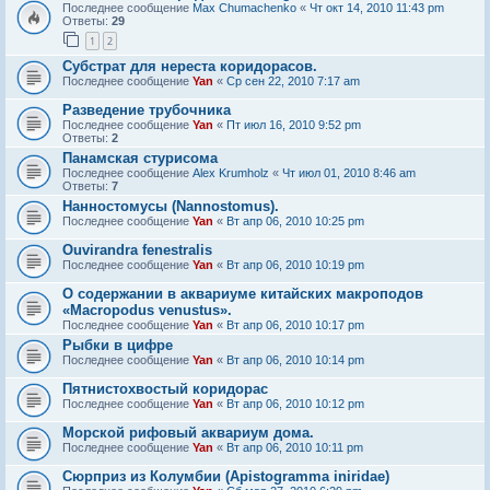
Последнее сообщение
Max Chumachenko
«
Чт окт 14, 2010 11:43 pm
Ответы:
29
1
2
Субстрат для нереста коридорасов.
Последнее сообщение
Yan
«
Ср сен 22, 2010 7:17 am
Разведение трубочника
Последнее сообщение
Yan
«
Пт июл 16, 2010 9:52 pm
Ответы:
2
Панамская стурисома
Последнее сообщение
Alex Krumholz
«
Чт июл 01, 2010 8:46 am
Ответы:
7
Нанностомусы (Nannostomus).
Последнее сообщение
Yan
«
Вт апр 06, 2010 10:25 pm
Ouvirandra fenestralis
Последнее сообщение
Yan
«
Вт апр 06, 2010 10:19 pm
О содержании в аквариуме китайских макроподов
«Macropodus venustus».
Последнее сообщение
Yan
«
Вт апр 06, 2010 10:17 pm
Рыбки в цифре
Последнее сообщение
Yan
«
Вт апр 06, 2010 10:14 pm
Пятнистохвостый коридорас
Последнее сообщение
Yan
«
Вт апр 06, 2010 10:12 pm
Морской рифовый аквариум дома.
Последнее сообщение
Yan
«
Вт апр 06, 2010 10:11 pm
Сюрприз из Колумбии (Apistogramma iniridae)