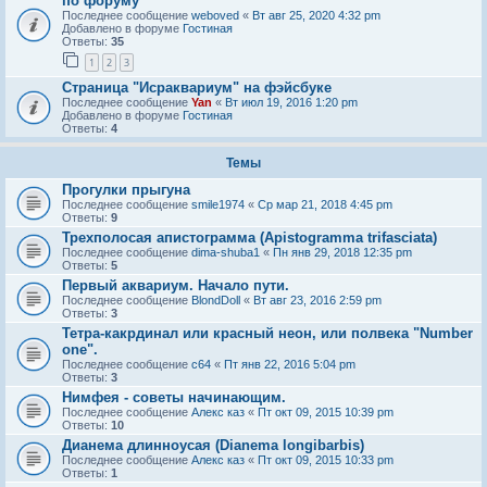
по форуму
Последнее сообщение
weboved
«
Вт авг 25, 2020 4:32 pm
Добавлено в форуме
Гостиная
Ответы:
35
1
2
3
Страница "Исраквариум" на фэйсбуке
Последнее сообщение
Yan
«
Вт июл 19, 2016 1:20 pm
Добавлено в форуме
Гостиная
Ответы:
4
Темы
Прогулки прыгуна
Последнее сообщение
smile1974
«
Ср мар 21, 2018 4:45 pm
Ответы:
9
Трехполосая апистограмма (Apistogramma trifasciata)
Последнее сообщение
dima-shuba1
«
Пн янв 29, 2018 12:35 pm
Ответы:
5
Первый аквариум. Начало пути.
Последнее сообщение
BlondDoll
«
Вт авг 23, 2016 2:59 pm
Ответы:
3
Тетра-какрдинал или красный неон, или полвека "Number
one".
Последнее сообщение
c64
«
Пт янв 22, 2016 5:04 pm
Ответы:
3
Нимфея - советы начинающим.
Последнее сообщение
Алекс каз
«
Пт окт 09, 2015 10:39 pm
Ответы:
10
Дианема длинноусая (Dianema longibarbis)
Последнее сообщение
Алекс каз
«
Пт окт 09, 2015 10:33 pm
Ответы:
1