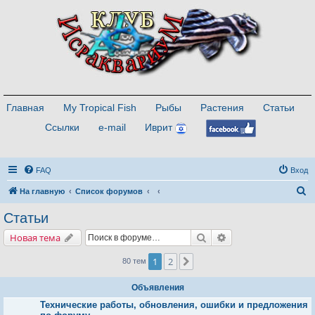
Главная
My Tropical Fish
Рыбы
Растения
Статьи
Ссылки
e-mail
Иврит
FAQ
Вход
П
На главную
Список форумов
о
Статьи
и
Поиск
Расширенный поис
Новая тема
с
к
1
2
След.
80 тем
Объявления
Технические работы, обновления, ошибки и предложения