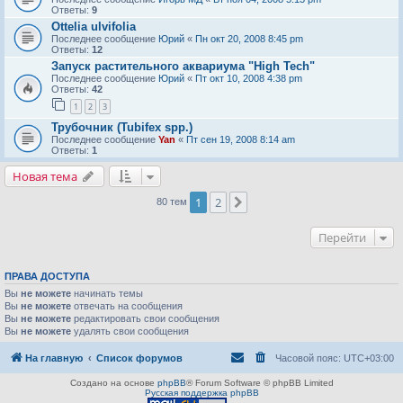
Ответы:
9
Ottelia ulvifolia
Последнее сообщение
Юрий
«
Пн окт 20, 2008 8:45 pm
Ответы:
12
Запуск растительного аквариума "High Tech"
Последнее сообщение
Юрий
«
Пт окт 10, 2008 4:38 pm
Ответы:
42
1
2
3
Трубочник (Tubifex spp.)
Последнее сообщение
Yan
«
Пт сен 19, 2008 8:14 am
Ответы:
1
Новая тема
1
2
След.
80 тем
Перейти
ПРАВА ДОСТУПА
Вы
не можете
начинать темы
Вы
не можете
отвечать на сообщения
Вы
не можете
редактировать свои сообщения
Вы
не можете
удалять свои сообщения
На главную
Список форумов
Часовой пояс:
UTC+03:00
Создано на основе
phpBB
® Forum Software © phpBB Limited
Русская поддержка phpBB