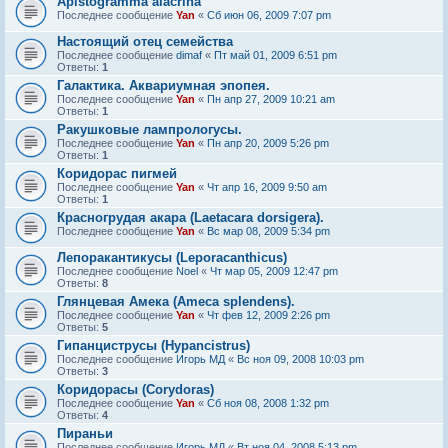
Apistogramma alacrina
Последнее сообщение
Yan
«
Сб июн 06, 2009 7:07 pm
Настоящий отец семейства
Последнее сообщение
dimaf
«
Пт май 01, 2009 6:51 pm
Ответы:
1
Галактика. Аквариумная эпопея.
Последнее сообщение
Yan
«
Пн апр 27, 2009 10:21 am
Ответы:
1
Ракушковые лампрологусы.
Последнее сообщение
Yan
«
Пн апр 20, 2009 5:26 pm
Ответы:
1
Коридорас пигмей
Последнее сообщение
Yan
«
Чт апр 16, 2009 9:50 am
Ответы:
1
Красногрудая акара (Laetacara dorsigera).
Последнее сообщение
Yan
«
Вс мар 08, 2009 5:34 pm
Лепоракантикусы (Leporacanthicus)
Последнее сообщение
Noel
«
Чт мар 05, 2009 12:47 pm
Ответы:
8
Глянцевая Амека (Ameca splendens).
Последнее сообщение
Yan
«
Чт фев 12, 2009 2:26 pm
Ответы:
5
Гипанциструсы (Hypancistrus)
Последнее сообщение
Игорь МД
«
Вс ноя 09, 2008 10:03 pm
Ответы:
3
Коридорасы (Corydoras)
Последнее сообщение
Yan
«
Сб ноя 08, 2008 1:32 pm
Ответы:
4
Пираньи
Последнее сообщение
Игорь МД
«
Вт ноя 04, 2008 5:13 pm