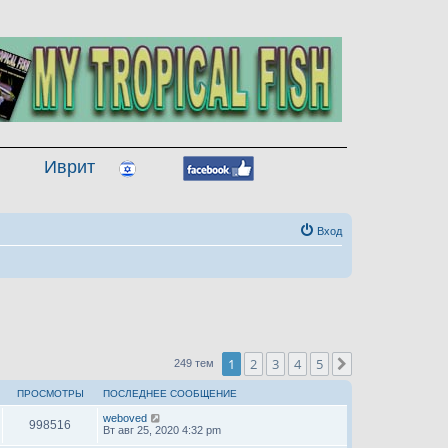
Иврит
Вход
1
2
3
4
5
След.
249 тем
ПРОСМОТРЫ
ПОСЛЕДНЕЕ СООБЩЕНИЕ
weboved
998516
Вт авг 25, 2020 4:32 pm