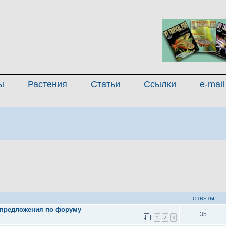
ы
Растения
Статьи
Ссылки
e-mail
иренный поиск
ОТВЕТЫ
 предложения по форуму
35
1
2
3