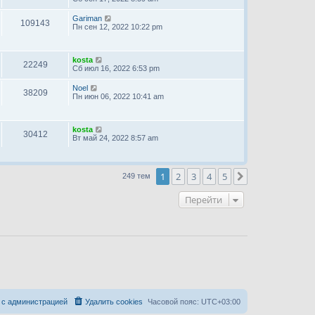
Gariman
109143
Пн сен 12, 2022 10:22 pm
kosta
22249
Сб июл 16, 2022 6:53 pm
Noel
38209
Пн июн 06, 2022 10:41 am
kosta
30412
Вт май 24, 2022 8:57 am
1
2
3
4
5
След.
249 тем
Перейти
 с администрацией
Удалить cookies
Часовой пояс:
UTC+03:00