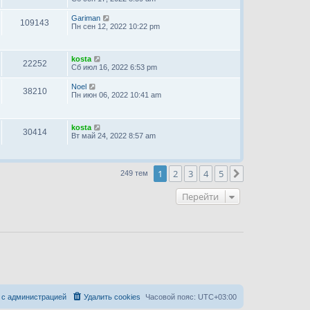
Gariman
109143
Пн сен 12, 2022 10:22 pm
kosta
22252
Сб июл 16, 2022 6:53 pm
Noel
38210
Пн июн 06, 2022 10:41 am
kosta
30414
Вт май 24, 2022 8:57 am
1
2
3
4
5
След.
249 тем
Перейти
 с администрацией
Удалить cookies
Часовой пояс:
UTC+03:00