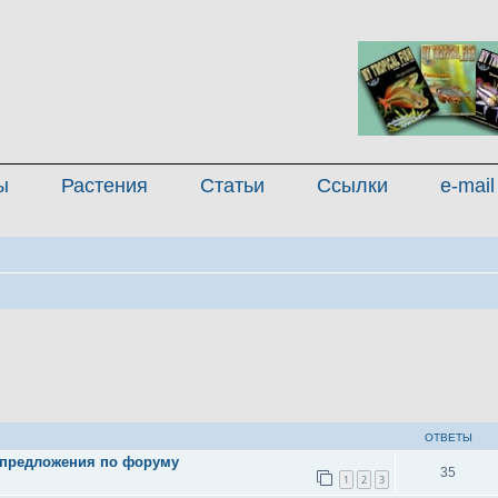
ы
Растения
Статьи
Ссылки
e-mail
иренный поиск
ОТВЕТЫ
 предложения по форуму
35
1
2
3