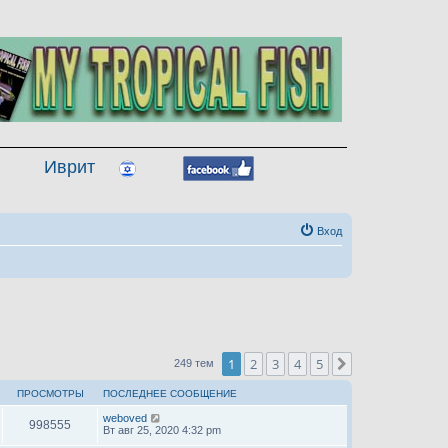
Иврит
Вход
1
2
3
4
5
След.
249 тем
ПРОСМОТРЫ
ПОСЛЕДНЕЕ СООБЩЕНИЕ
weboved
998555
Вт авг 25, 2020 4:32 pm