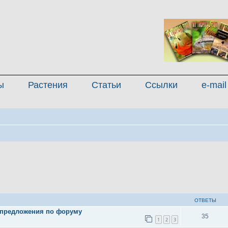
ы
Растения
Статьи
Ссылки
e-mail
иренный поиск
ОТВЕТЫ
 предложения по форуму
35
1
2
3