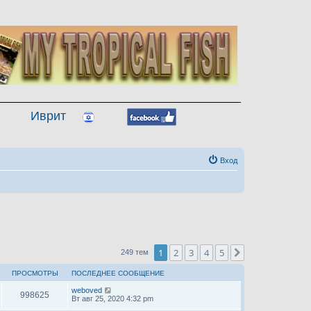
Иврит
Вход
1
2
3
4
5
След.
249 тем
ПРОСМОТРЫ
ПОСЛЕДНЕЕ СООБЩЕНИЕ
weboved
998625
Вт авг 25, 2020 4:32 pm