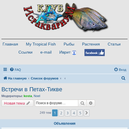
Главная
My Tropical Fish
Рыбы
Растения
Статьи
Ссылки
e-mail
Иврит
FAQ
Вход
П
На главную
Список форумов
о
Встречи в Петах-Тикве
и
Модераторы:
kosta
,
Noel
с
Поиск
Расширенный поис
Новая тема
к
1
2
3
4
5
След.
249 тем
Объявления