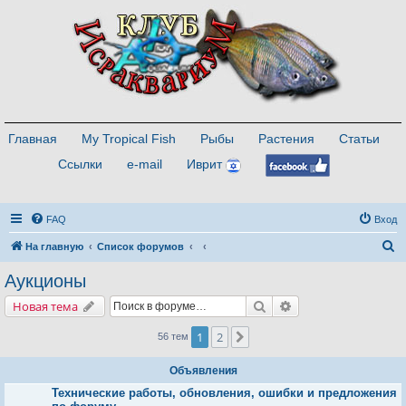
Главная
My Tropical Fish
Рыбы
Растения
Статьи
Ссылки
e-mail
Иврит
FAQ
Вход
П
На главную
Список форумов
о
Аукционы
и
Поиск
Расширенный поис
Новая тема
с
к
1
2
След.
56 тем
Объявления
Технические работы, обновления, ошибки и предложения