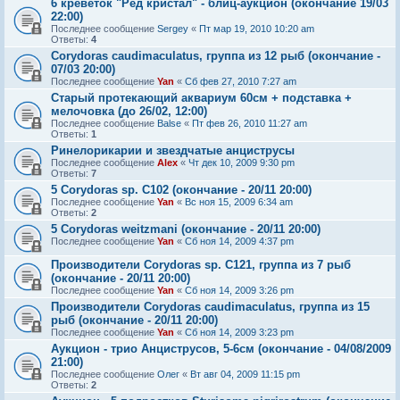
6 креветок "Ред кристал" - блиц-аукцион (окончание 19/03
22:00)
Последнее сообщение
Sergey
«
Пт мар 19, 2010 10:20 am
Ответы:
4
Corydoras caudimaculatus, группа из 12 рыб (окончание -
07/03 20:00)
Последнее сообщение
Yan
«
Сб фев 27, 2010 7:27 am
Старый протекающий аквариум 60см + подставка +
мелочовка (до 26/02, 12:00)
Последнее сообщение
Balse
«
Пт фев 26, 2010 11:27 am
Ответы:
1
Ринелорикарии и звездчатые анциструсы
Последнее сообщение
Alex
«
Чт дек 10, 2009 9:30 pm
Ответы:
7
5 Corydoras sp. C102 (окончание - 20/11 20:00)
Последнее сообщение
Yan
«
Вс ноя 15, 2009 6:34 am
Ответы:
2
5 Corydoras weitzmani (окончание - 20/11 20:00)
Последнее сообщение
Yan
«
Сб ноя 14, 2009 4:37 pm
Производители Corydoras sp. C121, группа из 7 рыб
(окончание - 20/11 20:00)
Последнее сообщение
Yan
«
Сб ноя 14, 2009 3:26 pm
Производители Corydoras caudimaculatus, группа из 15
рыб (окончание - 20/11 20:00)
Последнее сообщение
Yan
«
Сб ноя 14, 2009 3:23 pm
Аукцион - трио Анциструсов, 5-6см (окончание - 04/08/2009
21:00)
Последнее сообщение
Олег
«
Вт авг 04, 2009 11:15 pm
Ответы:
2