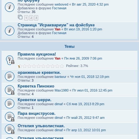
по форуму
Последнее сообщение
weboved
«
Вт авг 25, 2020 4:32 pm
Добавлено в форуме
Гостиная
Ответы:
35
1
2
3
Страница "Исраквариум" на фэйсбуке
Последнее сообщение
Yan
«
Вт июл 19, 2016 1:20 pm
Добавлено в форуме
Гостиная
Ответы:
4
Темы
Правила аукциона!
Последнее сообщение
Yan
«
Пн янв 26, 2009 7:06 pm
Рейтинг: 3.7%
оранжевые креветки.
Последнее сообщение
baniwur
«
Чт ноя 01, 2018 12:19 pm
Ответы:
3
Креветка Пинокио
Последнее сообщение
Max1980
«
Пт июл 01, 2016 12:45 pm
Ответы:
4
Креветки шерри.
Последнее сообщение
dimaf
«
Сб янв 19, 2013 8:29 pm
Ответы:
1
Пара внциструсов.
Последнее сообщение
dimaf
«
Пт май 25, 2012 9:47 am
Оттелия ульволистная.
Последнее сообщение
dimaf
«
Пт апр 13, 2012 10:01 pm
Оттелия ульволистная.