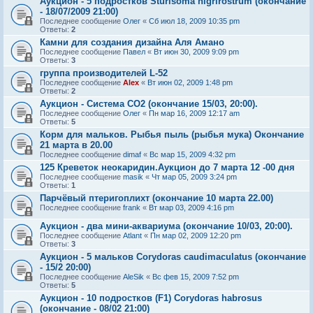
Аукцион - 5 подростков Sturisoma nigrirostrum (окончание
- 18/07/2009 21:00)
Последнее сообщение
Олег
«
Сб июл 18, 2009 10:35 pm
Ответы:
2
Камни для создания дизайна Аля Амано
Последнее сообщение
Павел
«
Вт июн 30, 2009 9:09 pm
Ответы:
3
группа производителей L-52
Последнее сообщение
Alex
«
Вт июн 02, 2009 1:48 pm
Ответы:
2
Аукцион - Система CO2 (окончание 15/03, 20:00).
Последнее сообщение
Олег
«
Пн мар 16, 2009 12:17 am
Ответы:
5
Корм для мальков. Рыбья пыль (рыбья мука) Окончание
21 марта в 20.00
Последнее сообщение
dimaf
«
Вс мар 15, 2009 4:32 pm
125 Креветок неокаридин.Аукцион до 7 марта 12 -00 дня
Последнее сообщение
masik
«
Чт мар 05, 2009 3:24 pm
Ответы:
1
Парчёвый птеригоплихт (окончание 10 марта 22.00)
Последнее сообщение
frank
«
Вт мар 03, 2009 4:16 pm
Аукцион - два мини-аквариума (окончание 10/03, 20:00).
Последнее сообщение
Atlant
«
Пн мар 02, 2009 12:20 pm
Ответы:
3
Аукцион - 5 мальков Corydoras caudimaculatus (окончание
- 15/2 20:00)
Последнее сообщение
AleSik
«
Вс фев 15, 2009 7:52 pm
Ответы:
5
Аукцион - 10 подростков (F1) Corydoras habrosus
(окончание - 08/02 21:00)