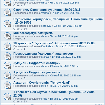
Последнее сообщение
dimaf
«
Чт мар 08, 2012 9:05 pm
Ответы:
3
Скалярии. Окончание аукциона - 20:00 24/11
Последнее сообщение
Voloha
«
Вт ноя 22, 2011 2:36 pm
Стурисомы, коридорасы, харацинки. Окончание аукциона
- 20:00 10/09
Последнее сообщение
serseyal
«
Сб сен 10, 2011 7:55 pm
Ответы:
14
Микрогеофагус рамирези.
Последнее сообщение
dimaf
«
Чт авг 04, 2011 6:52 pm
Ответы:
4
10 креветок "Ред кристал" A-S (окончание 28/02 22:00)
Последнее сообщение
Doc999tor
«
Вт мар 01, 2011 12:15 am
Ответы:
2
Производители (мальчики) анцитрусов
Последнее сообщение
MariaS
«
Вт фев 15, 2011 4:07 pm
Аукцион - Подростки скалярий.
Последнее сообщение
dimaf
«
Сб июн 12, 2010 1:38 pm
Аукцион - Подростки дискусов.
Последнее сообщение
dimaf
«
Сб май 29, 2010 12:26 am
Ответы:
6
Аукцион - Cyprichromis "Yellow Head"
Последнее сообщение
miki
«
Пн май 24, 2010 6:49 pm
1 креветка Red Crystal "Snow White" (окончание 27/04
22:00)
Последнее сообщение
shiko
«
Вт апр 27, 2010 9:22 pm
Ответы:
13