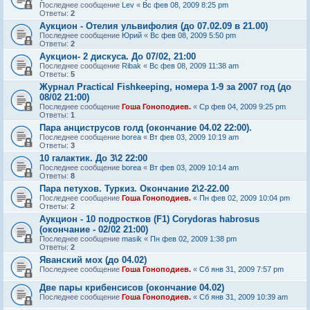
Последнее сообщение
Lev
«
Вс фев 08, 2009 8:25 pm
Ответы:
2
Аукцион - Отелия ульвифолия (до 07.02.09 в 21.00)
Последнее сообщение
Юрий
«
Вс фев 08, 2009 5:50 pm
Ответы:
2
Аукцион- 2 дискуса. До 07/02, 21:00
Последнее сообщение
Ribak
«
Вс фев 08, 2009 11:38 am
Ответы:
5
Журнал Practical Fishkeeping, номера 1-9 за 2007 год (до
08/02 21:00)
Последнее сообщение
Гоша Гоноподиев.
«
Ср фев 04, 2009 9:25 pm
Ответы:
1
Пара анциструсов голд (окончание 04.02 22:00).
Последнее сообщение
borea
«
Вт фев 03, 2009 10:19 am
Ответы:
3
10 галактик. До 3\2 22:00
Последнее сообщение
borea
«
Вт фев 03, 2009 10:14 am
Ответы:
8
Пара петухов. Туркиз. Окончание 2\2-22.00
Последнее сообщение
Гоша Гоноподиев.
«
Пн фев 02, 2009 10:04 pm
Ответы:
2
Аукцион - 10 подростков (F1) Corydoras habrosus
(окончание - 02/02 21:00)
Последнее сообщение
masik
«
Пн фев 02, 2009 1:38 pm
Ответы:
2
Яванский мох (до 04.02)
Последнее сообщение
Гоша Гоноподиев.
«
Сб янв 31, 2009 7:57 pm
Две пары крибенсисов (окончание 04.02)
Последнее сообщение
Гоша Гоноподиев.
«
Сб янв 31, 2009 10:39 am