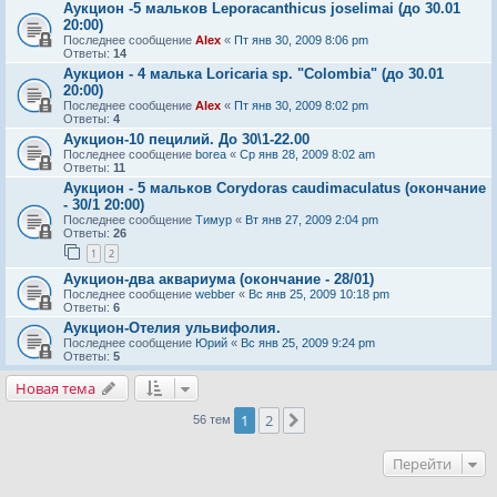
Аукцион -5 мальков Leporacanthicus joselimai (до 30.01
20:00)
Последнее сообщение
Alex
«
Пт янв 30, 2009 8:06 pm
Ответы:
14
Аукцион - 4 малька Loricaria sp. "Colombia" (до 30.01
20:00)
Последнее сообщение
Alex
«
Пт янв 30, 2009 8:02 pm
Ответы:
4
Аукцион-10 пецилий. До 30\1-22.00
Последнее сообщение
borea
«
Ср янв 28, 2009 8:02 am
Ответы:
11
Аукцион - 5 мальков Corydoras caudimaculatus (окончание
- 30/1 20:00)
Последнее сообщение
Тимур
«
Вт янв 27, 2009 2:04 pm
Ответы:
26
1
2
Аукцион-два аквариума (окончание - 28/01)
Последнее сообщение
webber
«
Вс янв 25, 2009 10:18 pm
Ответы:
6
Аукцион-Отелия ульвифолия.
Последнее сообщение
Юрий
«
Вс янв 25, 2009 9:24 pm
Ответы:
5
Новая тема
1
2
След.
56 тем
Перейти