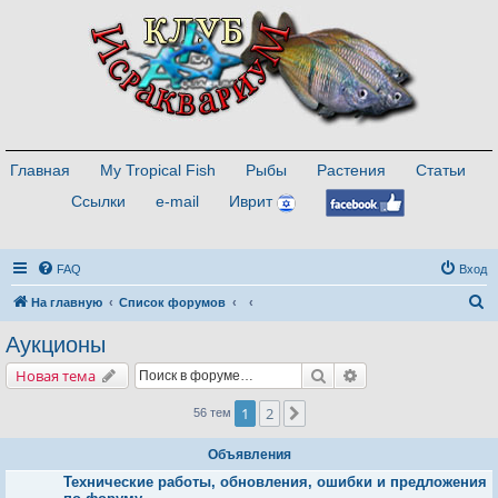
Главная
My Tropical Fish
Рыбы
Растения
Статьи
Ссылки
e-mail
Иврит
FAQ
Вход
П
На главную
Список форумов
о
Аукционы
и
Поиск
Расширенный поис
Новая тема
с
к
1
2
След.
56 тем
Объявления
Технические работы, обновления, ошибки и предложения