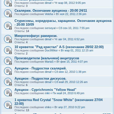
Последнее сообщение
dimaf
«
Чт мар 08, 2012 9:05 pm
Ответы:
3
Скалярии. Окончание аукциона - 20:00 24/11
Последнее сообщение
Voloha
«
Вт ноя 22, 2011 2:36 pm
Стурисомы, коридорасы, харацинки. Окончание аукциона
- 20:00 10/09
Последнее сообщение
serseyal
«
Сб сен 10, 2011 7:55 pm
Ответы:
14
Микрогеофагус рамирези.
Последнее сообщение
dimaf
«
Чт авг 04, 2011 6:52 pm
Ответы:
4
10 креветок "Ред кристал" A-S (окончание 28/02 22:00)
Последнее сообщение
Doc999tor
«
Вт мар 01, 2011 12:15 am
Ответы:
2
Производители (мальчики) анцитрусов
Последнее сообщение
MariaS
«
Вт фев 15, 2011 4:07 pm
Аукцион - Подростки скалярий.
Последнее сообщение
dimaf
«
Сб июн 12, 2010 1:38 pm
Аукцион - Подростки дискусов.
Последнее сообщение
dimaf
«
Сб май 29, 2010 12:26 am
Ответы:
6
Аукцион - Cyprichromis "Yellow Head"
Последнее сообщение
miki
«
Пн май 24, 2010 6:49 pm
1 креветка Red Crystal "Snow White" (окончание 27/04
22:00)
Последнее сообщение
shiko
«
Вт апр 27, 2010 9:22 pm
Ответы:
13