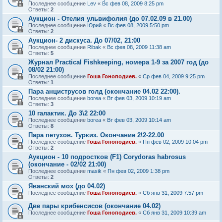
Последнее сообщение
Lev
«
Вс фев 08, 2009 8:25 pm
Ответы:
2
Аукцион - Отелия ульвифолия (до 07.02.09 в 21.00)
Последнее сообщение
Юрий
«
Вс фев 08, 2009 5:50 pm
Ответы:
2
Аукцион- 2 дискуса. До 07/02, 21:00
Последнее сообщение
Ribak
«
Вс фев 08, 2009 11:38 am
Ответы:
5
Журнал Practical Fishkeeping, номера 1-9 за 2007 год (до
08/02 21:00)
Последнее сообщение
Гоша Гоноподиев.
«
Ср фев 04, 2009 9:25 pm
Ответы:
1
Пара анциструсов голд (окончание 04.02 22:00).
Последнее сообщение
borea
«
Вт фев 03, 2009 10:19 am
Ответы:
3
10 галактик. До 3\2 22:00
Последнее сообщение
borea
«
Вт фев 03, 2009 10:14 am
Ответы:
8
Пара петухов. Туркиз. Окончание 2\2-22.00
Последнее сообщение
Гоша Гоноподиев.
«
Пн фев 02, 2009 10:04 pm
Ответы:
2
Аукцион - 10 подростков (F1) Corydoras habrosus
(окончание - 02/02 21:00)
Последнее сообщение
masik
«
Пн фев 02, 2009 1:38 pm
Ответы:
2
Яванский мох (до 04.02)
Последнее сообщение
Гоша Гоноподиев.
«
Сб янв 31, 2009 7:57 pm
Две пары крибенсисов (окончание 04.02)
Последнее сообщение
Гоша Гоноподиев.
«
Сб янв 31, 2009 10:39 am