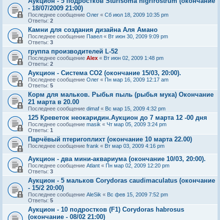
Аукцион - 5 подростков Sturisoma nigrirostrum (окончание
- 18/07/2009 21:00)
Последнее сообщение
Олег
«
Сб июл 18, 2009 10:35 pm
Ответы:
2
Камни для создания дизайна Аля Амано
Последнее сообщение
Павел
«
Вт июн 30, 2009 9:09 pm
Ответы:
3
группа производителей L-52
Последнее сообщение
Alex
«
Вт июн 02, 2009 1:48 pm
Ответы:
2
Аукцион - Система CO2 (окончание 15/03, 20:00).
Последнее сообщение
Олег
«
Пн мар 16, 2009 12:17 am
Ответы:
5
Корм для мальков. Рыбья пыль (рыбья мука) Окончание
21 марта в 20.00
Последнее сообщение
dimaf
«
Вс мар 15, 2009 4:32 pm
125 Креветок неокаридин.Аукцион до 7 марта 12 -00 дня
Последнее сообщение
masik
«
Чт мар 05, 2009 3:24 pm
Ответы:
1
Парчёвый птеригоплихт (окончание 10 марта 22.00)
Последнее сообщение
frank
«
Вт мар 03, 2009 4:16 pm
Аукцион - два мини-аквариума (окончание 10/03, 20:00).
Последнее сообщение
Atlant
«
Пн мар 02, 2009 12:20 pm
Ответы:
3
Аукцион - 5 мальков Corydoras caudimaculatus (окончание
- 15/2 20:00)
Последнее сообщение
AleSik
«
Вс фев 15, 2009 7:52 pm
Ответы:
5
Аукцион - 10 подростков (F1) Corydoras habrosus
(окончание - 08/02 21:00)