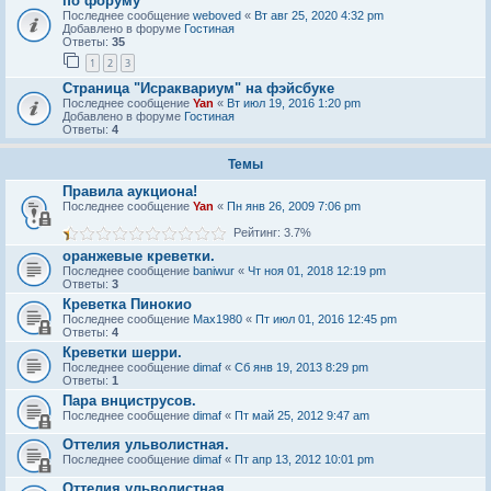
по форуму
Последнее сообщение
weboved
«
Вт авг 25, 2020 4:32 pm
Добавлено в форуме
Гостиная
Ответы:
35
1
2
3
Страница "Исраквариум" на фэйсбуке
Последнее сообщение
Yan
«
Вт июл 19, 2016 1:20 pm
Добавлено в форуме
Гостиная
Ответы:
4
Темы
Правила аукциона!
Последнее сообщение
Yan
«
Пн янв 26, 2009 7:06 pm
Рейтинг: 3.7%
оранжевые креветки.
Последнее сообщение
baniwur
«
Чт ноя 01, 2018 12:19 pm
Ответы:
3
Креветка Пинокио
Последнее сообщение
Max1980
«
Пт июл 01, 2016 12:45 pm
Ответы:
4
Креветки шерри.
Последнее сообщение
dimaf
«
Сб янв 19, 2013 8:29 pm
Ответы:
1
Пара внциструсов.
Последнее сообщение
dimaf
«
Пт май 25, 2012 9:47 am
Оттелия ульволистная.
Последнее сообщение
dimaf
«
Пт апр 13, 2012 10:01 pm
Оттелия ульволистная.