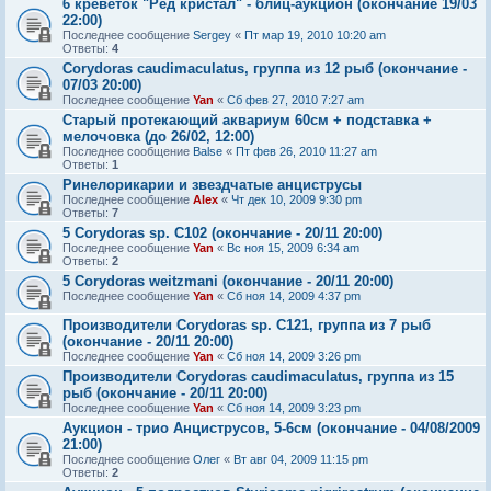
6 креветок "Ред кристал" - блиц-аукцион (окончание 19/03
22:00)
Последнее сообщение
Sergey
«
Пт мар 19, 2010 10:20 am
Ответы:
4
Corydoras caudimaculatus, группа из 12 рыб (окончание -
07/03 20:00)
Последнее сообщение
Yan
«
Сб фев 27, 2010 7:27 am
Старый протекающий аквариум 60см + подставка +
мелочовка (до 26/02, 12:00)
Последнее сообщение
Balse
«
Пт фев 26, 2010 11:27 am
Ответы:
1
Ринелорикарии и звездчатые анциструсы
Последнее сообщение
Alex
«
Чт дек 10, 2009 9:30 pm
Ответы:
7
5 Corydoras sp. C102 (окончание - 20/11 20:00)
Последнее сообщение
Yan
«
Вс ноя 15, 2009 6:34 am
Ответы:
2
5 Corydoras weitzmani (окончание - 20/11 20:00)
Последнее сообщение
Yan
«
Сб ноя 14, 2009 4:37 pm
Производители Corydoras sp. C121, группа из 7 рыб
(окончание - 20/11 20:00)
Последнее сообщение
Yan
«
Сб ноя 14, 2009 3:26 pm
Производители Corydoras caudimaculatus, группа из 15
рыб (окончание - 20/11 20:00)
Последнее сообщение
Yan
«
Сб ноя 14, 2009 3:23 pm
Аукцион - трио Анциструсов, 5-6см (окончание - 04/08/2009
21:00)
Последнее сообщение
Олег
«
Вт авг 04, 2009 11:15 pm
Ответы:
2