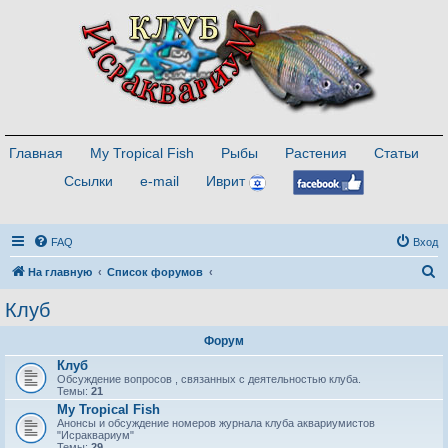
Главная
My Tropical Fish
Рыбы
Растения
Статьи
Ссылки
e-mail
Иврит
FAQ
Вход
П
На главную
Список форумов
о
Клуб
и
Форум
с
Клуб
к
Обсуждение вопросов , связанных с деятельностью клуба.
Темы:
21
My Tropical Fish
Анонсы и обсуждение номеров журнала клуба аквариумистов
"Исраквариум"
Темы:
29