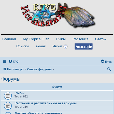
Главная
My Tropical Fish
Рыбы
Растения
Статьи
Ссылки
e-mail
Иврит
FAQ
Вход
П
На главную
Список форумов
о
Форумы
и
Форум
с
Рыбы
к
Темы:
832
Растения и растительные аквариумы
Темы:
366
Другие обитатели аквариума