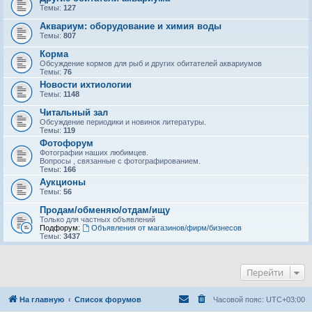
Темы:
127
Аквариум: оборудование и химия воды
Темы:
807
Корма
Обсуждение кормов для рыб и других обитателей аквариумов
Темы:
76
Новости ихтиологии
Темы:
1148
Читальный зал
Обсуждение периодики и новинок литературы.
Темы:
119
Фотофорум
Фотографии наших любимцев.
Вопросы , связанные с фотографированием.
Темы:
166
Аукционы
Темы:
56
Продам/обменяю/отдам/ищу
Только для частных объявлений
Подфорум:
Объявления от магазинов/фирм/бизнесов
Темы:
3437
Перейти
На главную
Список форумов
Часовой пояс:
UTC+03:00