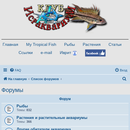
Главная
My Tropical Fish
Рыбы
Растения
Статьи
Ссылки
e-mail
Иврит
FAQ
Вход
П
На главную
Список форумов
о
Форумы
и
Форум
с
Рыбы
к
Темы:
832
Растения и растительные аквариумы
Темы:
366
Другие обитатели аквариума