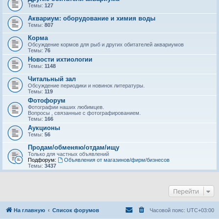
Темы:
127
Аквариум: оборудование и химия воды
Темы:
807
Корма
Обсуждение кормов для рыб и других обитателей аквариумов
Темы:
76
Новости ихтиологии
Темы:
1148
Читальный зал
Обсуждение периодики и новинок литературы.
Темы:
119
Фотофорум
Фотографии наших любимцев.
Вопросы , связанные с фотографированием.
Темы:
166
Аукционы
Темы:
56
Продам/обменяю/отдам/ищу
Только для частных объявлений
Подфорум:
Объявления от магазинов/фирм/бизнесов
Темы:
3437
Перейти
На главную
Список форумов
Часовой пояс:
UTC+03:00