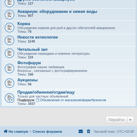
Темы:
127
Аквариум: оборудование и химия воды
Темы:
807
Корма
Обсуждение кормов для рыб и других обитателей аквариумов
Темы:
76
Новости ихтиологии
Темы:
1148
Читальный зал
Обсуждение периодики и новинок литературы.
Темы:
119
Фотофорум
Фотографии наших любимцев.
Вопросы , связанные с фотографированием.
Темы:
166
Аукционы
Темы:
56
Продам/обменяю/отдам/ищу
Только для частных объявлений
Подфорум:
Объявления от магазинов/фирм/бизнесов
Темы:
3437
Перейти
На главную
Список форумов
Часовой пояс:
UTC+03:00