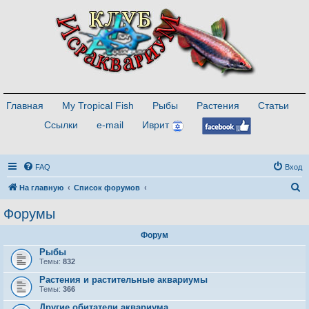
Главная
My Tropical Fish
Рыбы
Растения
Статьи
Ссылки
e-mail
Иврит
FAQ
Вход
П
На главную
Список форумов
о
Форумы
и
Форум
с
Рыбы
к
Темы:
832
Растения и растительные аквариумы
Темы:
366
Другие обитатели аквариума