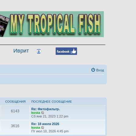
Иврит
Вход
СООБЩЕНИЯ
ПОСЛЕДНЕЕ СООБЩЕНИЕ
Re: Фитофильтр.
6143
П
kosta
е
Сб янв 21, 2023 1:22 pm
р
е
Re: 18 июля 2026
3616
й
П
kosta
т
е
Пт июл 10, 2026 4:45 pm
и
р