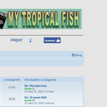
Иврит
Вход
СООБЩЕНИЯ
ПОСЛЕДНЕЕ СООБЩЕНИЕ
Re: Фитофильтр.
6143
П
kosta
е
Сб янв 21, 2023 1:22 pm
р
е
Re: 18 июля 2026
3616
й
П
kosta
т
е
Пт июл 10, 2026 4:45 pm
и
р