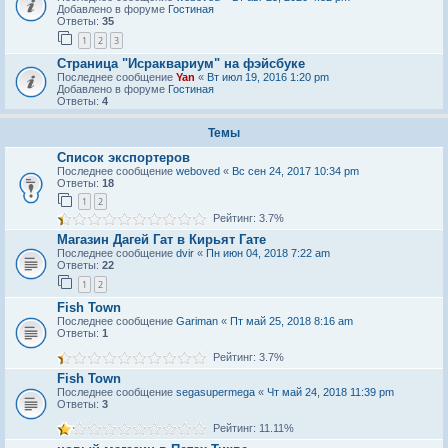
Добавлено в форуме
Гостиная
Ответы:
35
1
2
3
Страница "Исраквариум" на фэйсбуке
Последнее сообщение
Yan
«
Вт июл 19, 2016 1:20 pm
Добавлено в форуме
Гостиная
Ответы:
4
Темы
Список экспортеров
Последнее сообщение
weboved
«
Вс сен 24, 2017 10:34 pm
Ответы:
18
1
2
Рейтинг: 3.7%
Магазин Дагей Гат в Кирьят Гате
Последнее сообщение
dvir
«
Пн июн 04, 2018 7:22 am
Ответы:
22
1
2
Fish Town
Последнее сообщение
Gariman
«
Пт май 25, 2018 8:16 am
Ответы:
1
Рейтинг: 3.7%
Fish Town
Последнее сообщение
segasupermega
«
Чт май 24, 2018 11:39 pm
Ответы:
3
Рейтинг: 11.11%