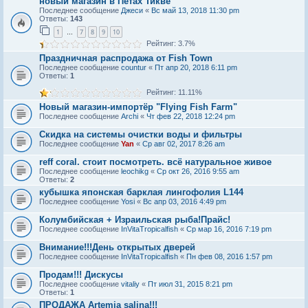
новый магазин в Петах Тикве
Последнее сообщение
Джеси
«
Вс май 13, 2018 11:30 pm
Ответы:
143
1
7
8
9
10
…
Рейтинг: 3.7%
Праздничная распродажа от Fish Town
Последнее сообщение
countur
«
Пт апр 20, 2018 6:11 pm
Ответы:
1
Рейтинг: 11.11%
Новый магазин-импортёр "Flying Fish Farm‎"
Последнее сообщение
Archi
«
Чт фев 22, 2018 12:24 pm
Скидка на системы очистки воды и фильтры
Последнее сообщение
Yan
«
Ср авг 02, 2017 8:26 am
reff coral. стоит посмотреть. всё натуральное живое
Последнее сообщение
leochikg
«
Ср окт 26, 2016 9:55 am
Ответы:
2
кубышка японская барклая лингофолия L144
Последнее сообщение
Yosi
«
Вс апр 03, 2016 4:49 pm
Колумбийская + Израильская рыба!Прайс!
Последнее сообщение
InVitaTropicalfish
«
Ср мар 16, 2016 7:19 pm
Внимание!!!День открытых дверей
Последнее сообщение
InVitaTropicalfish
«
Пн фев 08, 2016 1:57 pm
Продам!!! Дискусы
Последнее сообщение
vitaliy
«
Пт июл 31, 2015 8:21 pm
Ответы:
1
ПРОДАЖА Artemia salina!!!