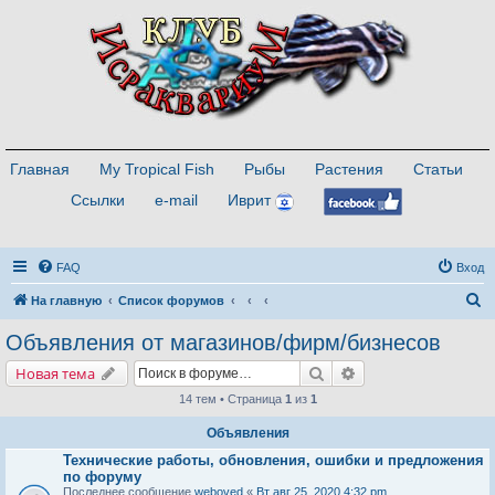
Главная
My Tropical Fish
Рыбы
Растения
Статьи
Ссылки
e-mail
Иврит
FAQ
Вход
П
На главную
Список форумов
о
Объявления от магазинов/фирм/бизнесов
и
Поиск
Расширенный поис
Новая тема
с
14 тем • Страница
1
из
1
к
Объявления
Технические работы, обновления, ошибки и предложения
по форуму
Последнее сообщение
weboved
«
Вт авг 25, 2020 4:32 pm