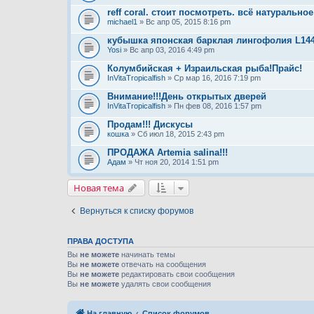
reff coral. стоит посмотреть. всё натурально
michael1
» Вс апр 05, 2015 8:16 pm
кубышка японская барклая лингофолия L14
Yosi
» Вс апр 03, 2016 4:49 pm
Колумбийская + Израильская рыба!Прайс!
InVitaTropicalfish
» Ср мар 16, 2016 7:19 pm
Внимание!!!День открытых дверей
InVitaTropicalfish
» Пн фев 08, 2016 1:57 pm
Продам!!! Дискусы
кошка
» Сб июл 18, 2015 2:43 pm
ПРОДАЖА Artemia salina!!!
Адам
» Чт ноя 20, 2014 1:51 pm
Новая тема
Вернуться к списку форумов
ПРАВА ДОСТУПА
Вы
не можете
начинать темы
Вы
не можете
отвечать на сообщения
Вы
не можете
редактировать свои сообщения
Вы
не можете
удалять свои сообщения
На главную
Список форумов