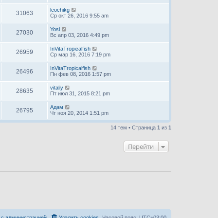
leochikg
31063
Ср окт 26, 2016 9:55 am
Yosi
27030
Вс апр 03, 2016 4:49 pm
InVitaTropicalfish
26959
Ср мар 16, 2016 7:19 pm
InVitaTropicalfish
26496
Пн фев 08, 2016 1:57 pm
vitaliy
28635
Пт июл 31, 2015 8:21 pm
Адам
26795
Чт ноя 20, 2014 1:51 pm
14 тем • Страница
1
из
1
Перейти
 с администрацией
Удалить cookies
Часовой пояс:
UTC+03:00