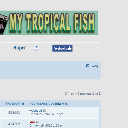
Иврит
Вход
14 тем • Страница
1
из
1
ПРОСМОТРЫ
ПОСЛЕДНЕЕ СООБЩЕНИЕ
weboved
998665
Вт авг 25, 2020 4:32 pm
Yan
414206
Вт июл 19, 2016 1:20 pm