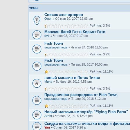
ТЕМЫ
Список экспортеров
Олег
» Сб мар 10, 2007 12:03 am
Рейтинг: 3.7%
Магазин Дагей Гат в Кирьят Гате
dvir
» Чт ноя 02, 2017 9:17 pm
Fish Town
segasupermega
» Чт май 24, 2018 11:50 pm
Рейтинг: 3.7%
Fish Town
segasupermega
» Пн дек 25, 2017 10:00 am
Рейтинг: 11.11%
новый магазин в Петах Тикве
Мина
» Вс фев 19, 2012 4:55 pm
Рейтинг: 3.7%
Праздничная распродажа от Fish Town
segasupermega
» Пт апр 20, 2018 8:12 am
Рейтинг: 11.11%
Новый магазин-импортёр "Flying Fish Farm‎"
Archi
» Чт фев 22, 2018 12:24 pm
Скидка на системы очистки воды и фильтры
Yan
» Ср авг 02, 2017 8:26 am