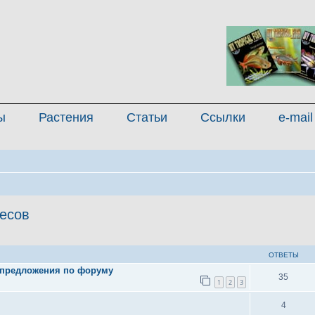
ы
Растения
Статьи
Ссылки
e-mail
есов
иренный поиск
ОТВЕТЫ
 предложения по форуму
35
1
2
3
4