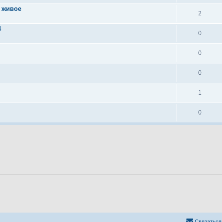
е живое
2
4
0
0
0
1
0
Связаться