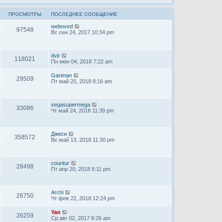
ПРОСМОТРЫ
ПОСЛЕДНЕЕ СООБЩЕНИЕ
weboved
97548
Вс сен 24, 2017 10:34 pm
dvir
118021
Пн июн 04, 2018 7:22 am
Gariman
29509
Пт май 25, 2018 8:16 am
segasupermega
33086
Чт май 24, 2018 11:39 pm
Джеси
358572
Вс май 13, 2018 11:30 pm
countur
28498
Пт апр 20, 2018 6:11 pm
Archi
26750
Чт фев 22, 2018 12:24 pm
Yan
26259
Ср авг 02, 2017 8:26 am