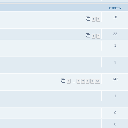
ОТВЕТЫ
18
1
2
22
1
2
1
3
143
1
6
7
8
9
10
…
1
0
0