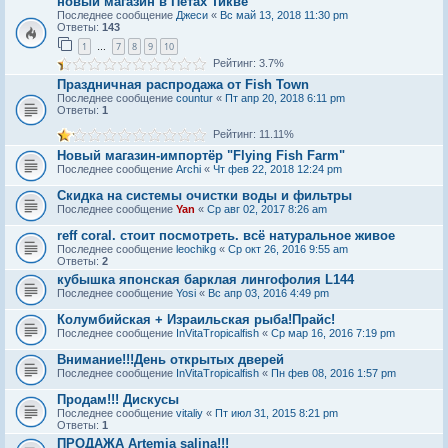
новый магазин в Петах Тикве
Последнее сообщение
Джеси
«
Вс май 13, 2018 11:30 pm
Ответы:
143
1
7
8
9
10
…
Рейтинг: 3.7%
Праздничная распродажа от Fish Town
Последнее сообщение
countur
«
Пт апр 20, 2018 6:11 pm
Ответы:
1
Рейтинг: 11.11%
Новый магазин-импортёр "Flying Fish Farm‎"
Последнее сообщение
Archi
«
Чт фев 22, 2018 12:24 pm
Скидка на системы очистки воды и фильтры
Последнее сообщение
Yan
«
Ср авг 02, 2017 8:26 am
reff coral. стоит посмотреть. всё натуральное живое
Последнее сообщение
leochikg
«
Ср окт 26, 2016 9:55 am
Ответы:
2
кубышка японская барклая лингофолия L144
Последнее сообщение
Yosi
«
Вс апр 03, 2016 4:49 pm
Колумбийская + Израильская рыба!Прайс!
Последнее сообщение
InVitaTropicalfish
«
Ср мар 16, 2016 7:19 pm
Внимание!!!День открытых дверей
Последнее сообщение
InVitaTropicalfish
«
Пн фев 08, 2016 1:57 pm
Продам!!! Дискусы
Последнее сообщение
vitaliy
«
Пт июл 31, 2015 8:21 pm
Ответы:
1
ПРОДАЖА Artemia salina!!!