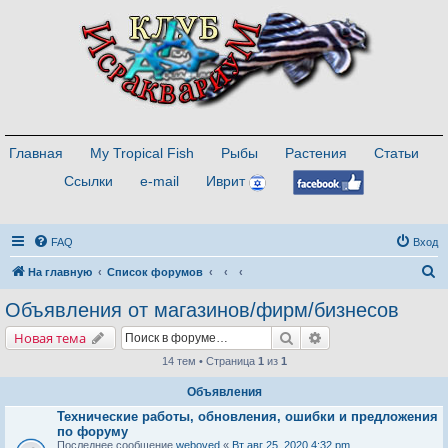
Главная
My Tropical Fish
Рыбы
Растения
Статьи
Ссылки
e-mail
Иврит
FAQ
Вход
П
На главную
Список форумов
о
Объявления от магазинов/фирм/бизнесов
и
Поиск
Расширенный поис
Новая тема
с
14 тем • Страница
1
из
1
к
Объявления
Технические работы, обновления, ошибки и предложения
по форуму
Последнее сообщение
weboved
«
Вт авг 25, 2020 4:32 pm