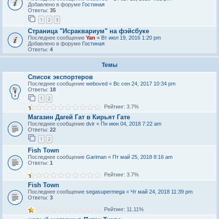
Добавлено в форуме
Гостиная
Ответы:
35
1
2
3
Страница "Исраквариум" на фэйсбуке
Последнее сообщение
Yan
«
Вт июл 19, 2016 1:20 pm
Добавлено в форуме
Гостиная
Ответы:
4
Темы
Список экспортеров
Последнее сообщение
weboved
«
Вс сен 24, 2017 10:34 pm
Ответы:
18
1
2
Рейтинг: 3.7%
Магазин Дагей Гат в Кирьят Гате
Последнее сообщение
dvir
«
Пн июн 04, 2018 7:22 am
Ответы:
22
1
2
Fish Town
Последнее сообщение
Gariman
«
Пт май 25, 2018 8:16 am
Ответы:
1
Рейтинг: 3.7%
Fish Town
Последнее сообщение
segasupermega
«
Чт май 24, 2018 11:39 pm
Ответы:
3
Рейтинг: 11.11%